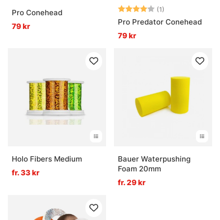
Betyg:
4.0 utav 5 stjär
(1)
Pro Conehead
Pro Predator Conehead
79 kr
79 kr
Holo Fibers Medium
Bauer Waterpushing
Foam 20mm
fr. 33 kr
fr. 29 kr