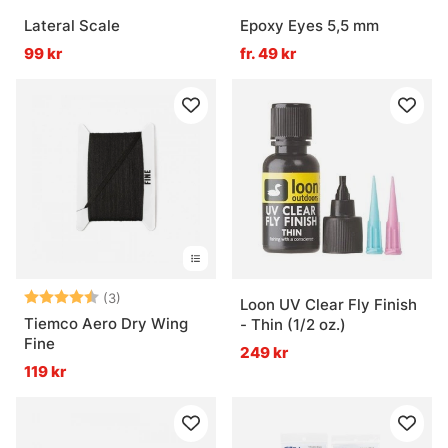
Lateral Scale
Epoxy Eyes 5,5 mm
99 kr
fr. 49 kr
Betyg:
4.3 utav 5 stjärnor
(3)
Loon UV Clear Fly Finish
Tiemco Aero Dry Wing
- Thin (1/2 oz.)
Fine
249 kr
119 kr