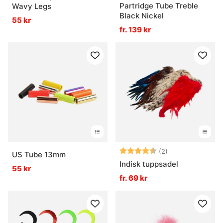
Partridge Tube Treble
Wavy Legs
Black Nickel
55 kr
fr. 139 kr
Betyg:
4.5 utav 5 stjär
(2)
US Tube 13mm
Indisk tuppsadel
55 kr
fr. 69 kr