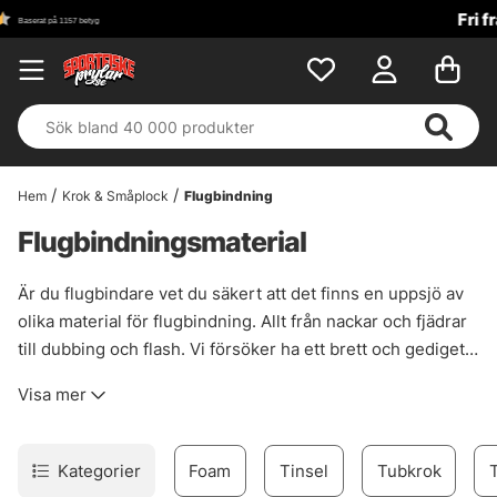
Fri frakt över 699 kr!
Hem
Krok & Småplock
Flugbindning
Flugbindningsmaterial
Är du flugbindare vet du säkert att det finns en uppsjö av
olika material för flugbindning. Allt från nackar och fjädrar
till dubbing och flash. Vi försöker ha ett brett och gediget
sortiment för dig som är flugbindare. I denna kategori
Visa mer
hittar du det.
Kategorier
Foam
Tinsel
Tubkrok