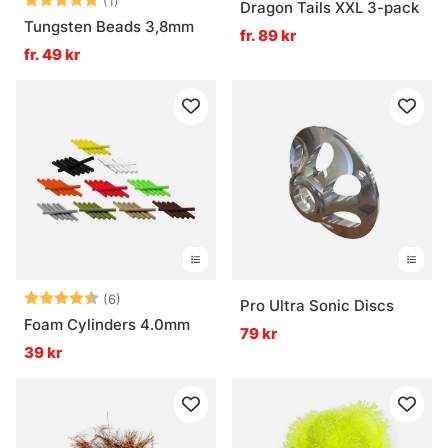
(1)
Dragon Tails XXL 3-pack
Tungsten Beads 3,8mm
fr. 89 kr
fr. 49 kr
Betyg:
4.7 utav 5 stjärnor
(6)
Pro Ultra Sonic Discs
Foam Cylinders 4.0mm
79 kr
39 kr