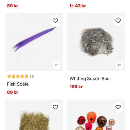
89 kr
fr. 43 kr
Betyg:
5.0 utav 5 stjärnor
(1)
Whiting Super 'Bou
Fish Scale
199 kr
89 kr