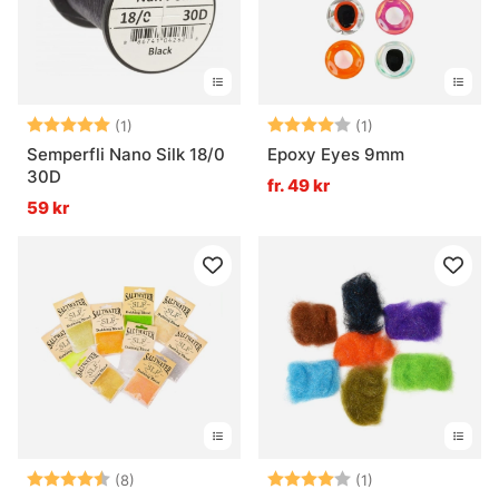
Betyg:
5.0 utav 5 stjärnor
Betyg:
4.0 utav 5 stjär
(1)
(1)
Semperfli Nano Silk 18/0
Epoxy Eyes 9mm
30D
fr. 49 kr
59 kr
Betyg:
4.9 utav 5 stjärnor
Betyg:
4.0 utav 5 stjär
(8)
(1)