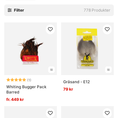
Filter
778
Produkter
Betyg:
5.0 utav 5 stjärnor
(1)
Gräsand - E12
Whiting Bugger Pack
79 kr
Barred
fr. 449 kr