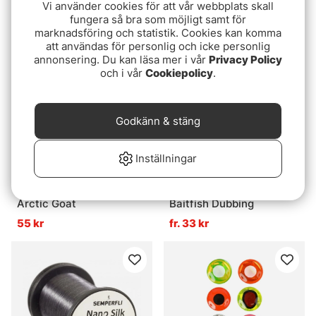
Vi använder cookies för att vår webbplats skall
55 kr
fr. 55 kr
fungera så bra som möjligt samt för
marknadsföring och statistik. Cookies kan komma
att användas för personlig och icke personlig
annonsering. Du kan läsa mer i vår
Privacy Policy
och i vår
Cookiepolicy
.
Godkänn & stäng
Inställningar
Betyg:
5.0 utav 5 stjärnor
Betyg:
5.0 utav 5 stjär
(3)
(1)
Arctic Goat
Baitfish Dubbing
55 kr
fr. 33 kr