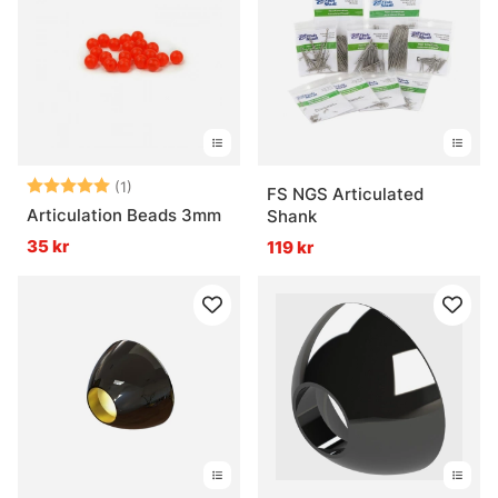
Betyg:
5.0 utav 5 stjärnor
(1)
FS NGS Articulated
Articulation Beads 3mm
Shank
35 kr
119 kr