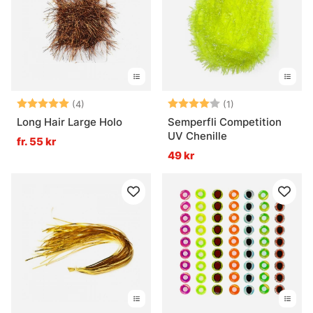
Betyg:
5.0 utav 5 stjärnor
Betyg:
4.0 utav 5 stjär
(4)
(1)
Long Hair Large Holo
Semperfli Competition
UV Chenille
fr. 55 kr
49 kr