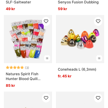
SLF-Saltwater
Senyos Fusion Dubbing
49 kr
59 kr
Betyg:
5.0 utav 5 stjärnor
(3)
Coneheads L (6,3mm)
Natures Spirit Fish
fr. 45 kr
Hunter Blood Quill
Marabou
85 kr