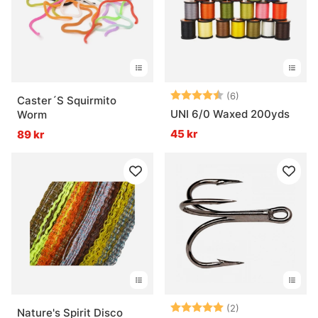
Betyg:
4.2 utav 5 stjär
(6)
Caster´S Squirmito
UNI 6/0 Waxed 200yds
Worm
45 kr
89 kr
Betyg:
5.0 utav 5 stjär
(2)
Nature's Spirit Disco