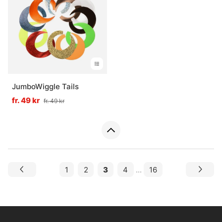
JumboWiggle Tails
fr. 49 kr
fr. 49 kr
1
2
3
4
...
16