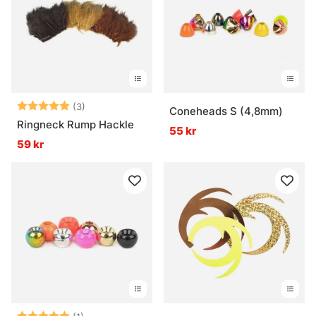
Betyg:
5.0 utav 5 stjärnor
(3)
Coneheads S (4,8mm)
Ringneck Rump Hackle
55 kr
59 kr
Betyg:
5.0 utav 5 stjärnor