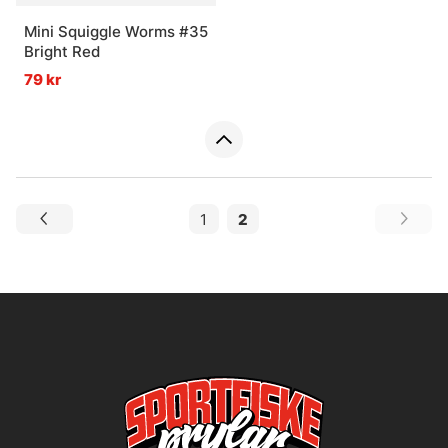
Mini Squiggle Worms #35
Bright Red
79 kr
1
2