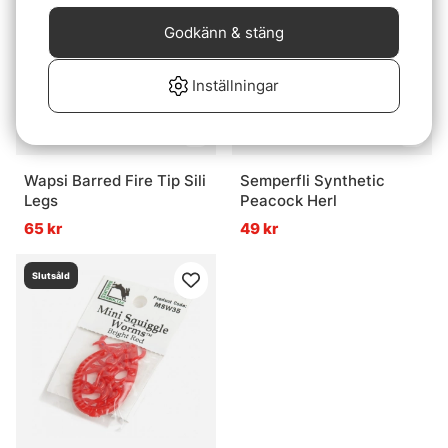
Godkänn & stäng
Inställningar
Wapsi Barred Fire Tip Sili
Semperfli Synthetic
Legs
Peacock Herl
65 kr
49 kr
Slutsåld