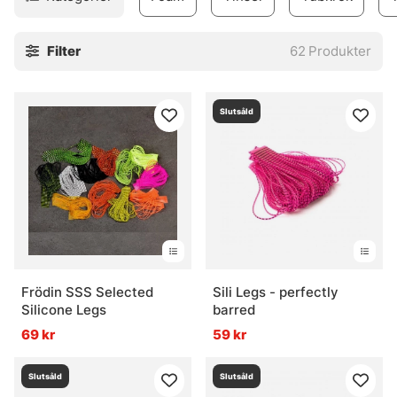
Filter
62
Produkter
Slutsåld
Frödin SSS Selected
Sili Legs - perfectly
Silicone Legs
barred
69 kr
59 kr
Slutsåld
Slutsåld