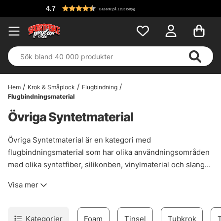
4.7
Baserat på 1153 betyg
Hem
Krok & Småplock
Flugbindning
Flugbindningsmaterial
Övriga Syntetmaterial
Övriga Syntetmaterial är en kategori med
flugbindningsmaterial som har olika användningsområden
med olika syntetfiber, silikonben, vinylmaterial och slangar.
Du kan lätt hitta inspiration här till din flugbindning med
Visa mer
material som är utöver det vanliga för att kunna hitta på
nya flugbindningsmönster.
Kategorier
Foam
Tinsel
Tubkrok