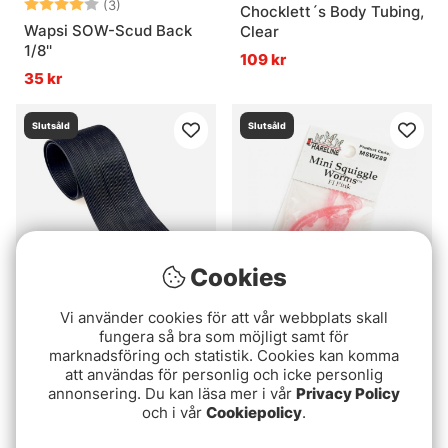
Betyg:
4.0 utav 5 stjärnor
(3)
Chocklett´s Body Tubing,
Wapsi SOW-Scud Back
Clear
1/8''
109 kr
35 kr
Slutsåld
Slutsåld
Cookies
Vi använder cookies för att vår webbplats skall
FutureFly Round Rubber
Mini Squiggle Worms
fungera så bra som möjligt samt för
Legs
#289 Fl Pink
marknadsföring och statistik. Cookies kan komma
att användas för personlig och icke personlig
39 kr
79 kr
annonsering. Du kan läsa mer i vår
Privacy Policy
och i vår
Cookiepolicy
.
Slutsåld
Slutsåld