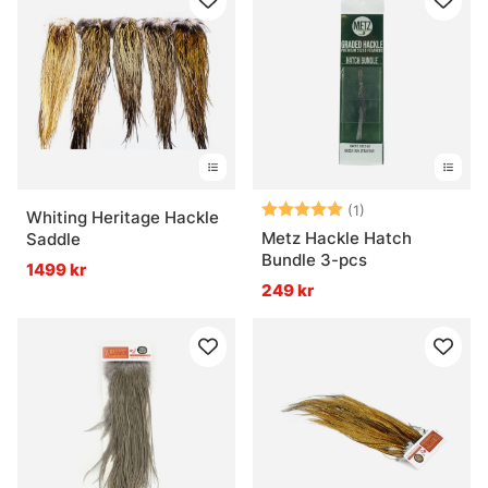
Betyg:
5.0 utav 5 stjär
(1)
Whiting Heritage Hackle
Metz Hackle Hatch
Saddle
Bundle 3-pcs
1499 kr
249 kr