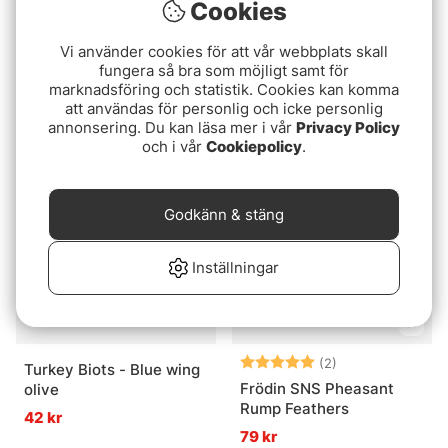
Cookies
Vi använder cookies för att vår webbplats skall
fungera så bra som möjligt samt för
Whiting Tier's Variety
Schlappen Short - Red
marknadsföring och statistik. Cookies kan komma
Pack
95 kr
att användas för personlig och icke personlig
449 kr
annonsering. Du kan läsa mer i vår
Privacy Policy
och i vår
Cookiepolicy
.
Godkänn & stäng
Inställningar
Betyg:
5.0 utav 5 stjär
(2)
Turkey Biots - Blue wing
Frödin SNS Pheasant
olive
Rump Feathers
42 kr
79 kr