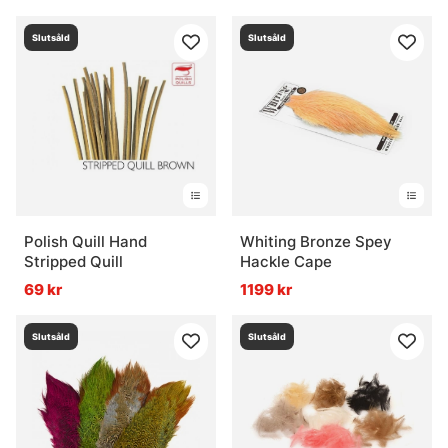
Slutsåld
Slutsåld
Polish Quill Hand
Whiting Bronze Spey
Stripped Quill
Hackle Cape
69 kr
1199 kr
Slutsåld
Slutsåld