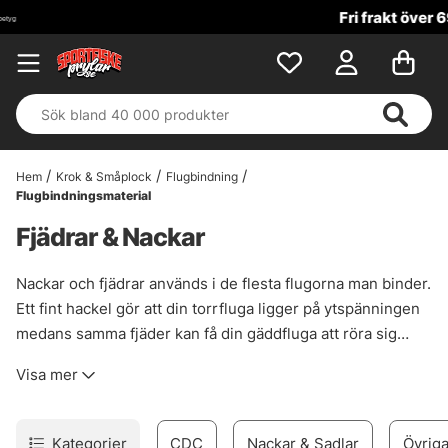
Fri frakt över 699 kr!
Hem
Krok & Småplock
Flugbindning
Flugbindningsmaterial
Fjädrar & Nackar
Nackar och fjädrar används i de flesta flugorna man binder.
Ett fint hackel gör att din torrfluga ligger på ytspänningen
medans samma fjäder kan få din gäddfluga att röra sig
förföriskt.
Visa mer
Kategorier
CDC
Nackar & Sadlar
Övriga