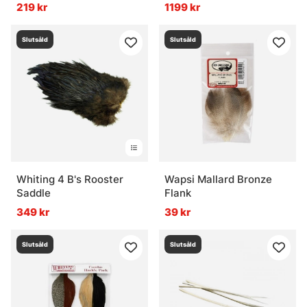
219 kr
1199 kr
Slutsåld
Slutsåld
Whiting 4 B's Rooster
Wapsi Mallard Bronze
Saddle
Flank
349 kr
39 kr
Slutsåld
Slutsåld