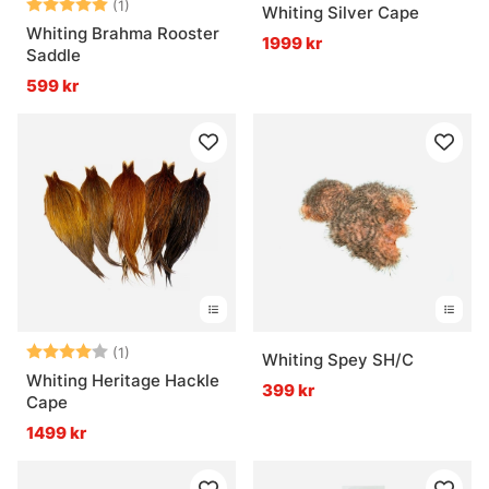
Betyg:
5.0 utav 5 stjärnor
(1)
Whiting Silver Cape
Whiting Brahma Rooster
1999 kr
Saddle
599 kr
Betyg:
4.0 utav 5 stjärnor
(1)
Whiting Spey SH/C
Whiting Heritage Hackle
399 kr
Cape
1499 kr