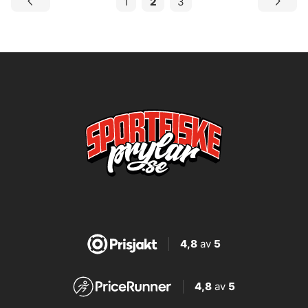
1
2
3
4,8
av
5
4,8
av
5