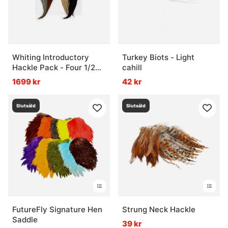
Whiting Introductory
Turkey Biots - Light
Hackle Pack - Four 1/2
cahill
Capes
1699 kr
42 kr
Slutsåld
Slutsåld
FutureFly Signature Hen
Strung Neck Hackle
Saddle
39 kr