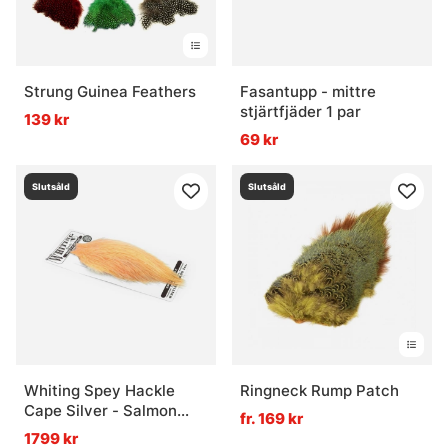
Strung Guinea Feathers
Fasantupp - mittre
stjärtfjäder 1 par
139 kr
69 kr
Slutsåld
Slutsåld
Whiting Spey Hackle
Ringneck Rump Patch
Cape Silver - Salmon
fr. 169 kr
Pink
1799 kr