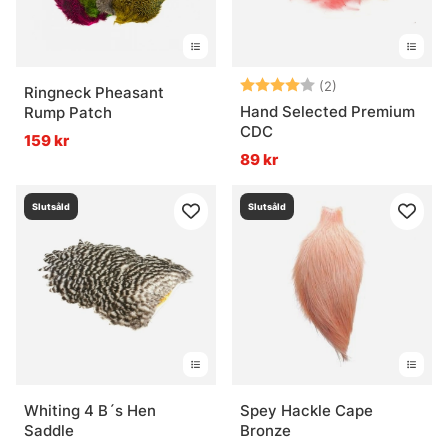
Betyg:
4.0 utav 5 stjär
(2)
Ringneck Pheasant
Hand Selected Premium
Rump Patch
CDC
159 kr
89 kr
Slutsåld
Slutsåld
Whiting 4 B´s Hen
Spey Hackle Cape
Saddle
Bronze