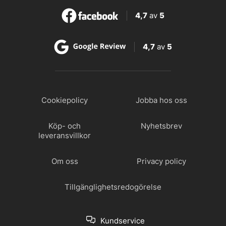
4,7
av
5
4,7
av
5
Cookiepolicy
Jobba hos oss
Köp- och
Nyhetsbrev
leveransvillkor
Om oss
Privacy policy
Tillgänglighetsredogörelse
Kundservice