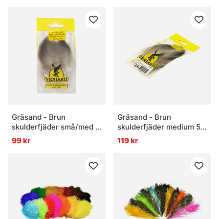
Gräsand - Brun
Gräsand - Brun
skulderfjäder små/med 5
skulderfjäder medium 5
par
par
99 kr
119 kr