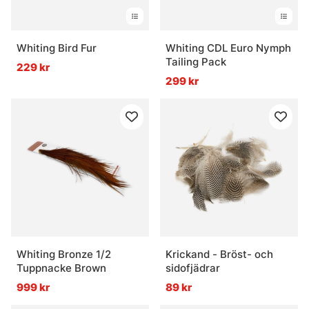
Whiting Bird Fur
Whiting CDL Euro Nymph
Tailing Pack
229 kr
299 kr
Whiting Bronze 1/2
Krickand - Bröst- och
Tuppnacke Brown
sidofjädrar
999 kr
89 kr