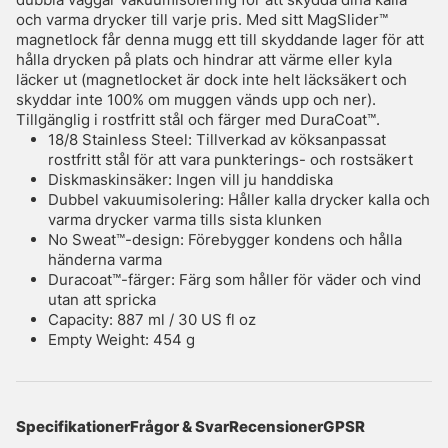
och varma drycker till varje pris. Med sitt MagSlider™
magnetlock får denna mugg ett till skyddande lager för att
hålla drycken på plats och hindrar att värme eller kyla
läcker ut (magnetlocket är dock inte helt läcksäkert och
skyddar inte 100% om muggen vänds upp och ner).
Tillgänglig i rostfritt stål och färger med DuraCoat™.
18/8 Stainless Steel: Tillverkad av köksanpassat
rostfritt stål för att vara punkterings- och rostsäkert
Diskmaskinsäker: Ingen vill ju handdiska
Dubbel vakuumisolering: Håller kalla drycker kalla och
varma drycker varma tills sista klunken
No Sweat™-design: Förebygger kondens och hålla
händerna varma
Duracoat™-färger: Färg som håller för väder och vind
utan att spricka
Capacity: 887 ml / 30 US fl oz
Empty Weight: 454 g
Specifikationer
Frågor & Svar
Recensioner
GPSR