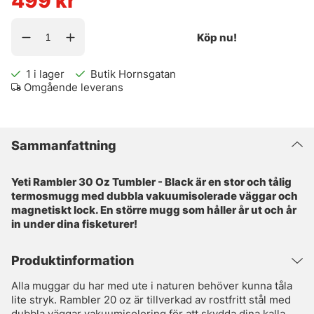
499
kr
Köp nu!
1
i lager
Butik Hornsgatan
Omgående leverans
Sammanfattning
Yeti Rambler 30 Oz Tumbler - Black är en stor och tålig
termosmugg med dubbla vakuumisolerade väggar och
magnetiskt lock. En större mugg som håller år ut och år
in under dina fisketurer!
Produktinformation
Alla muggar du har med ute i naturen behöver kunna tåla
lite stryk. Rambler 20 oz är tillverkad av rostfritt stål med
dubbla väggar vakuumisolering för att skydda dina kalla