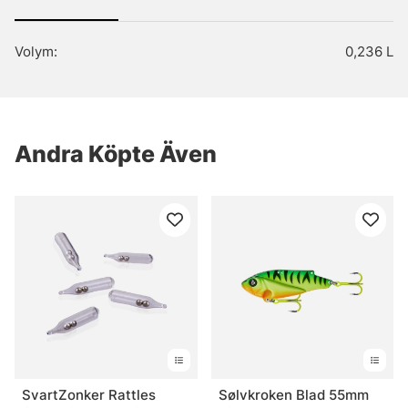
Volym:
0,236 L
Andra Köpte Även
SvartZonker Rattles
Sølvkroken Blad 55mm