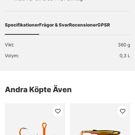
Specifikationer
Frågor & Svar
Recensioner
GPSR
Vikt:
360 g
Volym:
0,3 L
Andra Köpte Även