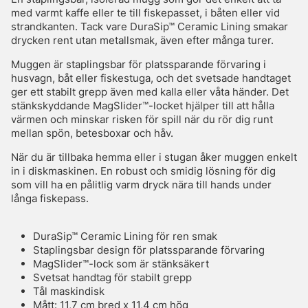
med varmt kaffe eller te till fiskepasset, i båten eller vid
strandkanten. Tack vare DuraSip™ Ceramic Lining smakar
drycken rent utan metallsmak, även efter många turer.
Muggen är staplingsbar för platssparande förvaring i
husvagn, båt eller fiskestuga, och det svetsade handtaget
ger ett stabilt grepp även med kalla eller våta händer. Det
stänkskyddande MagSlider™-locket hjälper till att hålla
värmen och minskar risken för spill när du rör dig runt
mellan spön, betesboxar och håv.
När du är tillbaka hemma eller i stugan åker muggen enkelt
in i diskmaskinen. En robust och smidig lösning för dig
som vill ha en pålitlig varm dryck nära till hands under
långa fiskepass.
DuraSip™ Ceramic Lining för ren smak
Staplingsbar design för platssparande förvaring
MagSlider™-lock som är stänksäkert
Svetsat handtag för stabilt grepp
Tål maskindisk
Mått: 11,7 cm bred x 11,4 cm hög