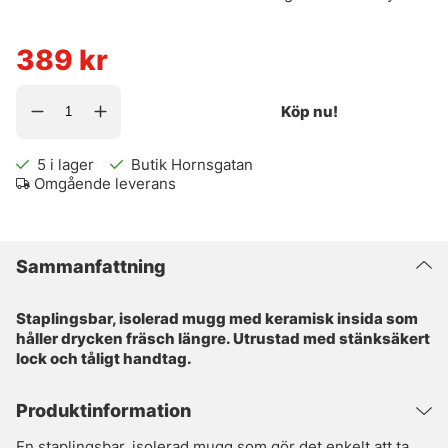
389
kr
Köp nu!
5
i lager
Butik Hornsgatan
Omgående leverans
Sammanfattning
Staplingsbar, isolerad mugg med keramisk insida som
håller drycken fräsch längre. Utrustad med stänksäkert
lock och tåligt handtag.
Produktinformation
En staplingsbar, isolerad mugg som gör det enkelt att ta