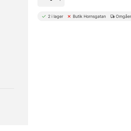
2
i lager
Butik Hornsgatan
Omgåen