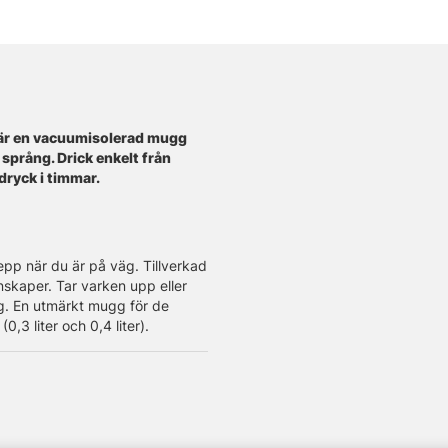
är en vacuumisolerad mugg
 språng. Drick enkelt från
 dryck i timmar.
epp när du är på väg. Tillverkad
genskaper. Tar varken upp eller
g. En utmärkt mugg för de
0,3 liter och 0,4 liter).