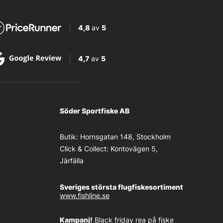
4,8
av
5
4,7
av
5
Söder Sportfiske AB
Butik:
Hornsgatan 148, Stockholm
Click & Collect:
Kontovägen 5,
Järfälla
Sveriges största flugfiskesortiment
www.fishline.se
Kampanj!
Black friday rea på fiske