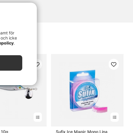
samt för
 och icke
epolicy
.
 10g
Sufix Ice Magic Mono Lina