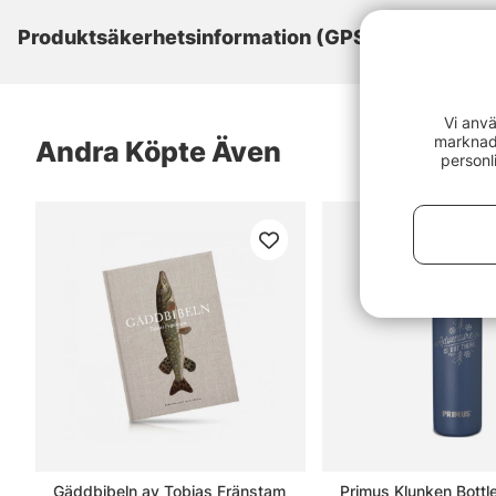
Produktsäkerhetsinformation (GPSR)
Vi anvä
marknads
Andra Köpte Även
personl
Gäddbibeln av Tobias Fränstam
Primus Klunken Bottl