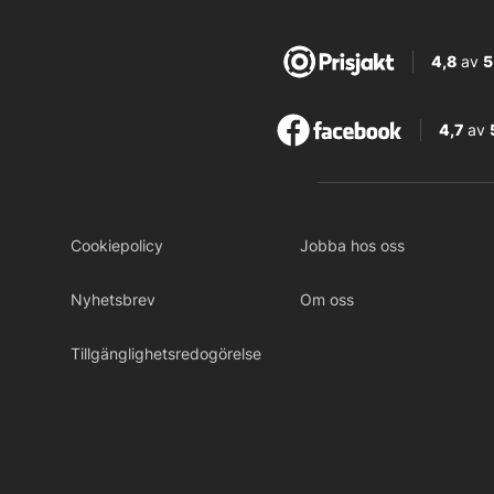
4,8
av
5
4,7
av
Cookiepolicy
Jobba hos oss
Nyhetsbrev
Om oss
Tillgänglighetsredogörelse