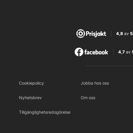
4,8
av
5
4,7
av
Cookiepolicy
Jobba hos oss
Nyhetsbrev
Om oss
Tillgänglighetsredogörelse