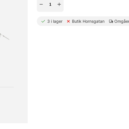
3
i lager
Butik Hornsgatan
Omgåen