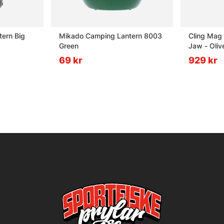
ern Big
Mikado Camping Lantern 8003
Cling Mag 
Green
Jaw - Oliv
69 kr
929 kr