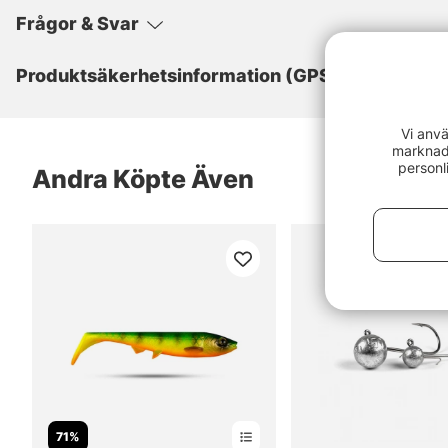
Frågor & Svar
Produktsäkerhetsinformation (GPSR)
Vi anvä
marknads
personl
Andra Köpte Även
71%