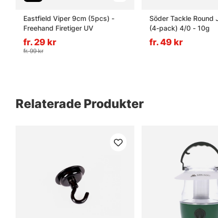
Eastfield Viper 9cm (5pcs) -
Söder Tackle Round 
Freehand Firetiger UV
(4-pack) 4/0 - 10g
fr. 29 kr
fr. 49 kr
fr. 99 kr
Relaterade Produkter