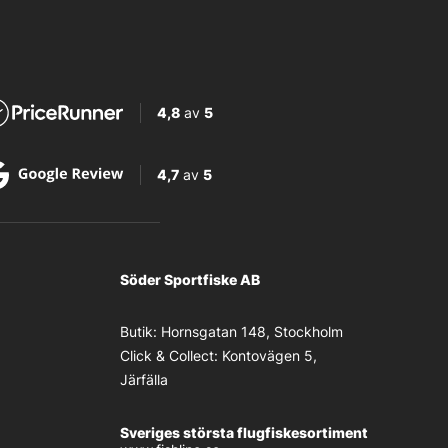
4,8
av
5
4,7
av
5
Söder Sportfiske AB
Butik:
Hornsgatan 148, Stockholm
Click & Collect:
Kontovägen 5,
Järfälla
Sveriges största flugfiskesortiment