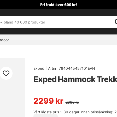
Fri frakt över 699 kr!
tdoor
Exped
|
Artnr:
7640445457101EAN
Exped Hammock Trekk
2299
kr
2999
kr
Vårt lägsta pris 1-30 dagar innan prissänkning:
2