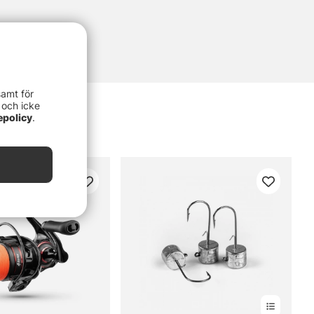
samt för
 och icke
epolicy
.