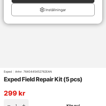
Inställningar
Exped
|
Artnr:
7640445452762EAN
Exped Field Repair Kit (5 pcs)
299
kr
Köp nu!