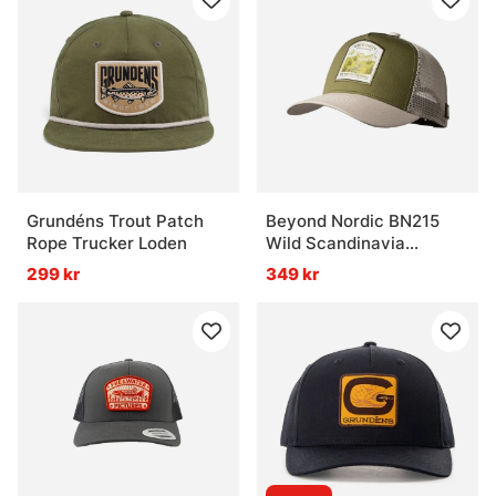
Grundéns Trout Patch
Beyond Nordic BN215
Rope Trucker Loden
Wild Scandinavia
Trucker Cap W-Beige
299 kr
349 kr
Iguana