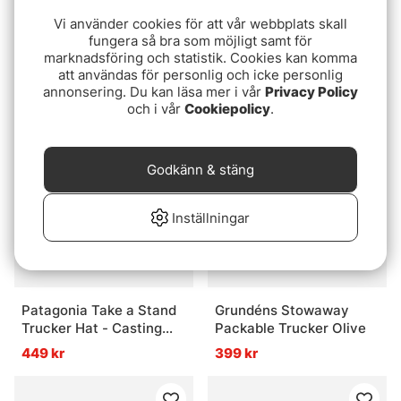
Vi använder cookies för att vår webbplats skall
fungera så bra som möjligt samt för
Grundéns Logo Anchor
Hurricane Leather Patch
marknadsföring och statistik. Cookies kan komma
Trucker Charcoal
Pike 7-panel Trucker Hat
att användas för personlig och icke personlig
349 kr
199 kr
annonsering. Du kan läsa mer i vår
Privacy Policy
och i vår
Cookiepolicy
.
Godkänn & stäng
Inställningar
Patagonia Take a Stand
Grundéns Stowaway
Trucker Hat - Casting
Packable Trucker Olive
Logo: Forever Grey
449 kr
399 kr