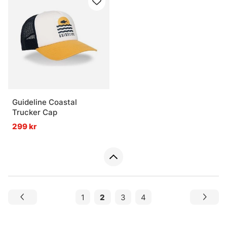
Guideline Coastal
Trucker Cap
299 kr
1
2
3
4