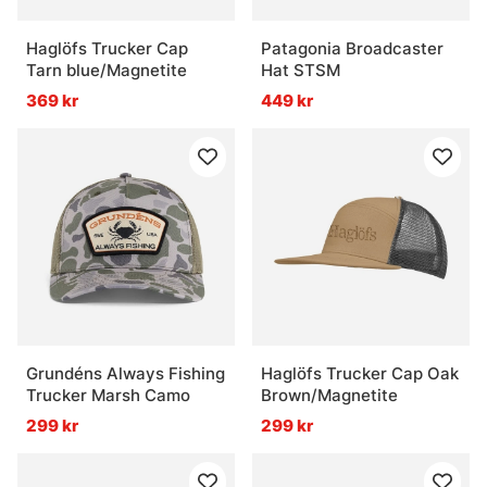
Haglöfs Trucker Cap
Patagonia Broadcaster
Tarn blue/Magnetite
Hat STSM
369 kr
449 kr
Grundéns Always Fishing
Haglöfs Trucker Cap Oak
Trucker Marsh Camo
Brown/Magnetite
299 kr
299 kr