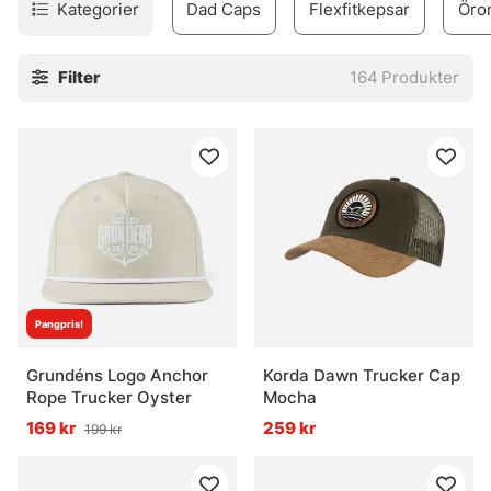
Kategorier
Dad Caps
Flexfitkepsar
Öro
Filter
164
Produkter
Pangpris!
Grundéns Logo Anchor
Korda Dawn Trucker Cap
Rope Trucker Oyster
Mocha
169 kr
259 kr
199 kr