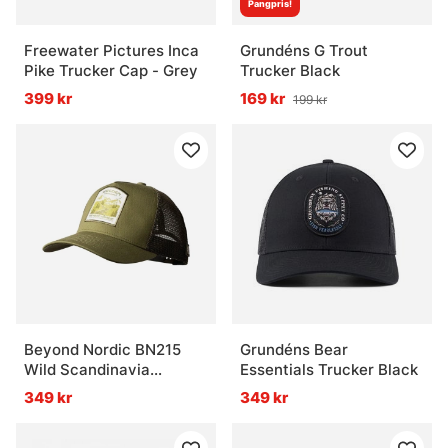
Pangpris!
Freewater Pictures Inca
Grundéns G Trout
Pike Trucker Cap - Grey
Trucker Black
399 kr
169 kr
199 kr
Beyond Nordic BN215
Grundéns Bear
Wild Scandinavia
Essentials Trucker Black
Trucker Cap W-Iguana
349 kr
349 kr
Green