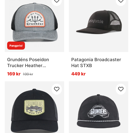
Pangpris!
Grundéns Poseidon
Patagonia Broadcaster
Trucker Heather
Hat STXB
Grey/Black
169 kr
449 kr
199 kr