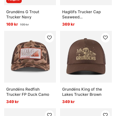
Grundéns G Trout
Haglöfs Trucker Cap
Trucker Navy
Seaweed
Green/Magnetite
169 kr
369 kr
199 kr
Grundéns Redfish
Grundéns King of the
Trucker FP Duck Camo
Lakes Trucker Brown
349 kr
349 kr