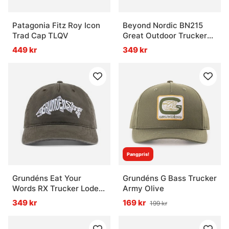
Patagonia Fitz Roy Icon
Beyond Nordic BN215
Trad Cap TLQV
Great Outdoor Trucker
Cap G-Moss Green
449 kr
349 kr
Pangpris!
Grundéns Eat Your
Grundéns G Bass Trucker
Words RX Trucker Loden
Army Olive
Salmon Graphic
349 kr
169 kr
199 kr