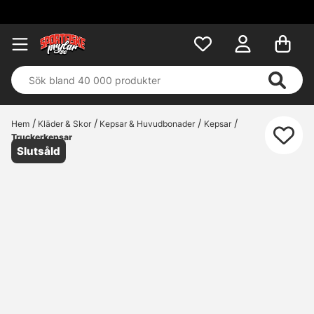
Fri frakt öv
Hem
Kläder & Skor
Kepsar & Huvudbonader
Kepsar
Truckerkepsar
Slutsåld