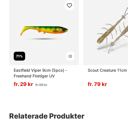
71%
Eastfield Viper 9cm (5pcs) -
Scout Creature 11cm
Freehand Firetiger UV
fr. 29 kr
fr. 79 kr
fr. 99 kr
Relaterade Produkter