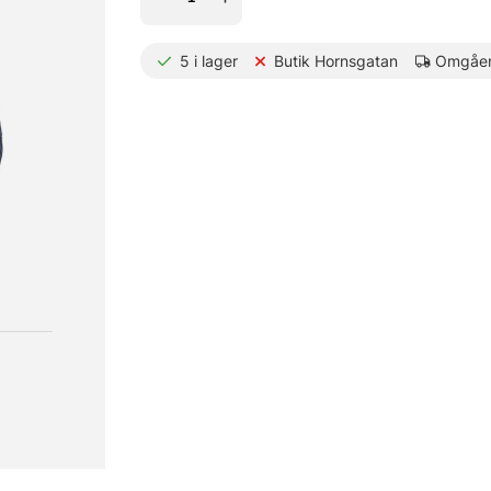
5
i lager
Butik Hornsgatan
Omgåen