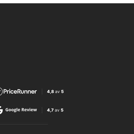
4,8
av
5
4,7
av
5