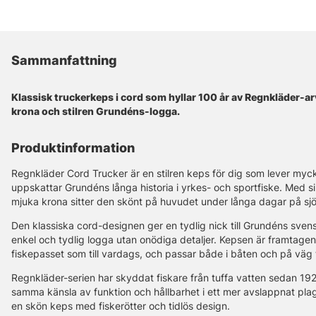
Sammanfattning
Klassisk truckerkeps i cord som hyllar 100 år av Regnkläder-
krona och stilren Grundéns-logga.
Produktinformation
Regnkläder Cord Trucker är en stilren keps för dig som lever myck
uppskattar Grundéns långa historia i yrkes- och sportfiske. Med 
mjuka krona sitter den skönt på huvudet under långa dagar på sjön
Den klassiska cord-designen ger en tydlig nick till Grundéns sve
enkel och tydlig logga utan onödiga detaljer. Kepsen är framtagen 
fiskepasset som till vardags, och passar både i båten och på väg ti
Regnkläder-serien har skyddat fiskare från tuffa vatten sedan 19
samma känsla av funktion och hållbarhet i ett mer avslappnat plagg.
en skön keps med fiskerötter och tidlös design.