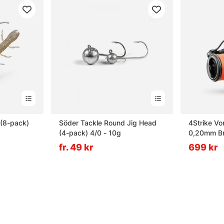
 (8-pack)
Söder Tackle Round Jig Head
4Strike Vo
(4-pack) 4/0 - 10g
0,20mm Br
fr. 49 kr
699 kr