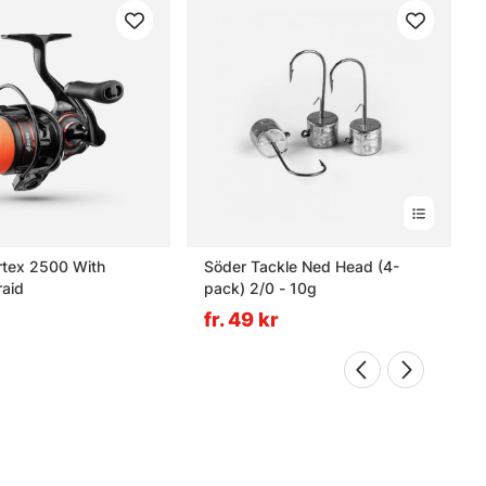
rtex 2500 With
Söder Tackle Ned Head (4-
aid
pack) 2/0 - 10g
fr. 49 kr