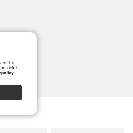
samt för
 och icke
epolicy
.