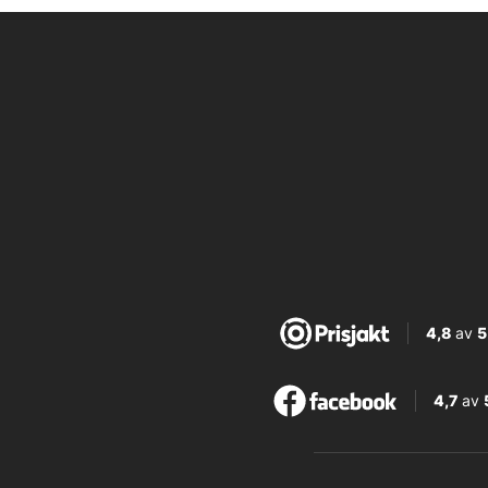
4,8
av
5
4,7
av