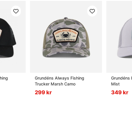
hing
Grundéns Always Fishing
Grundéns B
Trucker Marsh Camo
Mist
299 kr
349 kr