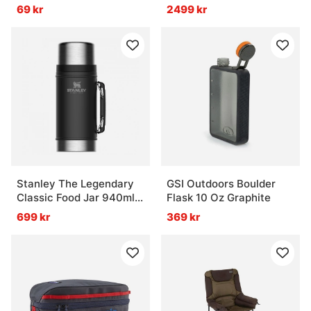
69 kr
2499 kr
Stanley The Legendary
GSI Outdoors Boulder
Classic Food Jar 940ml -
Flask 10 Oz Graphite
Matte Black
699 kr
369 kr