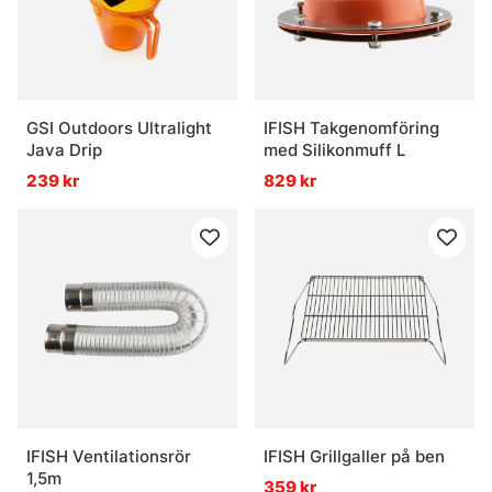
GSI Outdoors Ultralight
IFISH Takgenomföring
Java Drip
med Silikonmuff L
239 kr
829 kr
IFISH Ventilationsrör
IFISH Grillgaller på ben
1,5m
359 kr