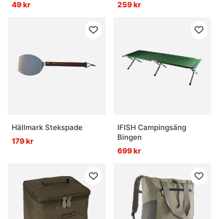
Pale Peach
49 kr
259 kr
Vanliga frågor om Outdoor
Vad är Outdoor?
Vad är myggspray bra för?
Vad är en pannlampa bra för?
Hällmark Stekspade
IFISH Campingsäng
Bingen
179 kr
Vad är ett isfisketält?
699 kr