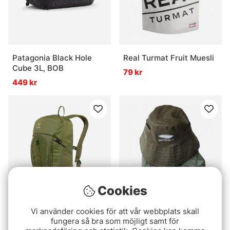
Patagonia Black Hole
Real Turmat Fruit Muesli
Cube 3L, BOB
79 kr
449 kr
Cookies
Haglöfs Vide 20 Olive
Fladen Mosquito Net
Vi använder cookies för att vår webbplats skall
fungera så bra som möjligt samt för
Green
With Hat