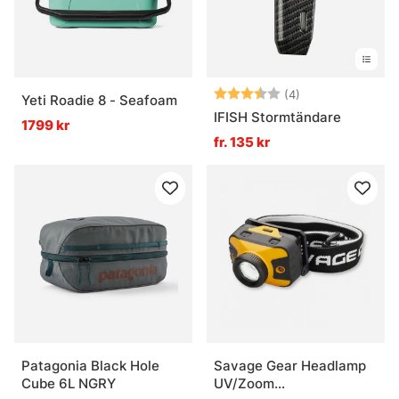
Betyg:
3.3 utav 5 stjär
(4)
Yeti Roadie 8 - Seafoam
IFISH Stormtändare
1799 kr
fr. 135 kr
Patagonia Black Hole
Savage Gear Headlamp
Cube 6L NGRY
UV/Zoom