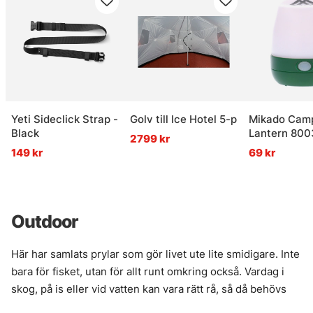
Yeti Sideclick Strap -
Golv till Ice Hotel 5-p
Mikado Cam
Black
Lantern 800
2799 kr
149 kr
69 kr
Outdoor
Här har samlats prylar som gör livet ute lite smidigare. Inte
bara för fisket, utan för allt runt omkring också. Vardag i
skog, på is eller vid vatten kan vara rätt rå, så då behövs
grejer som tål grus, kyla och lite dålig behandling utan att