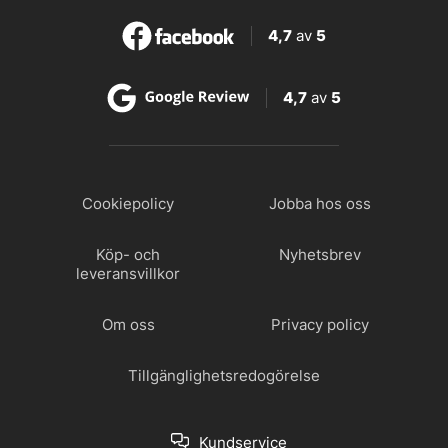
4,7
av
5
4,7
av
5
Cookiepolicy
Jobba hos oss
Köp- och
Nyhetsbrev
leveransvillkor
Om oss
Privacy policy
Tillgänglighetsredogörelse
Kundservice