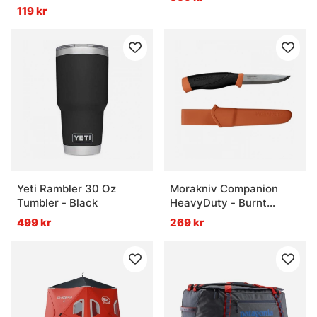
119 kr
Yeti Rambler 30 Oz
Morakniv Companion
Tumbler - Black
HeavyDuty - Burnt
Orange
499 kr
269 kr