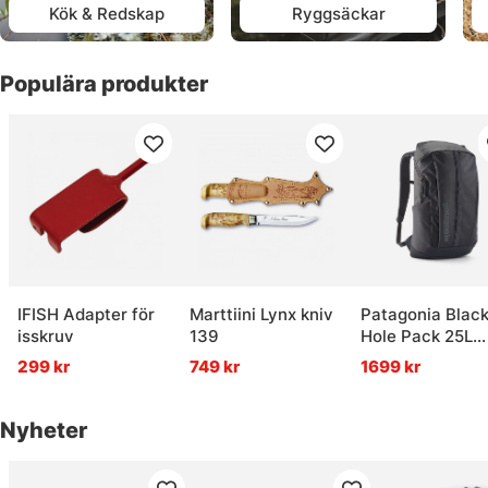
Kök & Redskap
Ryggsäckar
Populära produkter
IFISH Adapter för
Marttiini Lynx kniv
Patagonia Blac
isskruv
139
Hole Pack 25L
SMFO
299 kr
749 kr
1699 kr
Nyheter