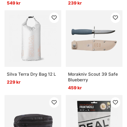
5W/400Lumens
549 kr
239 kr
Silva Terra Dry Bag 12 L
Morakniv Scout 39 Safe
Blueberry
229 kr
459 kr