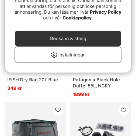
marknadsföring och statistik. Cookies kan komma
999 kr
59 kr
att användas för personlig och icke personlig
annonsering. Du kan läsa mer i vår
Privacy Policy
och i vår
Cookiepolicy
.
Godkänn & stäng
Inställningar
IFISH Dry Bag 20L Blue
Patagonia Black Hole
Duffel 55L, NGRY
349 kr
1899 kr