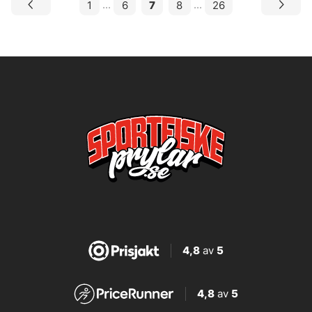
1
...
6
7
8
...
26
4,8
av
5
4,8
av
5