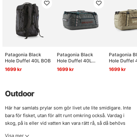
Patagonia Black
Patagonia Black
Patagonia B
Hole Duffel 40L BOB
Hole Duffel 40L
Hole Duffel 
NGRY
WSTO
1699 kr
1699 kr
1699 kr
Outdoor
Här har samlats prylar som gör livet ute lite smidigare. Inte
bara för fisket, utan för allt runt omkring också. Vardag i
skog, på is eller vid vatten kan vara rätt rå, så då behövs
grejer som tål grus, kyla och lite dålig behandling utan att
Visa mer