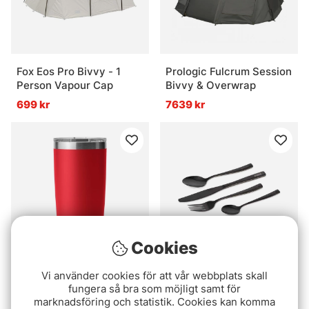
Fox Eos Pro Bivvy - 1
Prologic Fulcrum Session
Person Vapour Cap
Bivvy & Overwrap
699 kr
7639 kr
Cookies
Vi använder cookies för att vår webbplats skall
Yeti Rambler 20 Oz
Fox Cookware Black
fungera så bra som möjligt samt för
Tumbler - Rescue Red
Stainless Cutlery Set
marknadsföring och statistik. Cookies kan komma