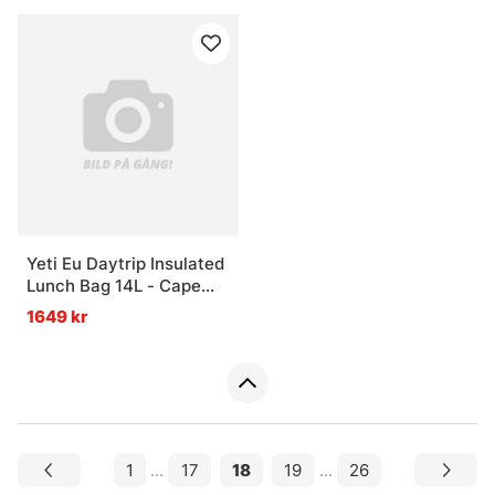
Yeti Eu Daytrip Insulated
Lunch Bag 14L - Cape
Taupe
1649 kr
1
...
17
18
19
...
26