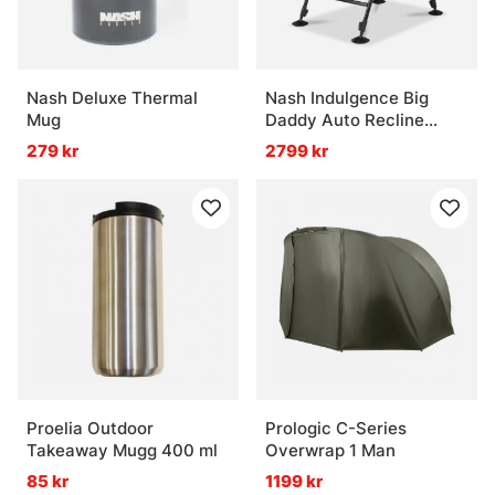
Nash Deluxe Thermal
Nash Indulgence Big
Mug
Daddy Auto Recline
Chair
279 kr
2799 kr
Proelia Outdoor
Prologic C-Series
Takeaway Mugg 400 ml
Overwrap 1 Man
85 kr
1199 kr