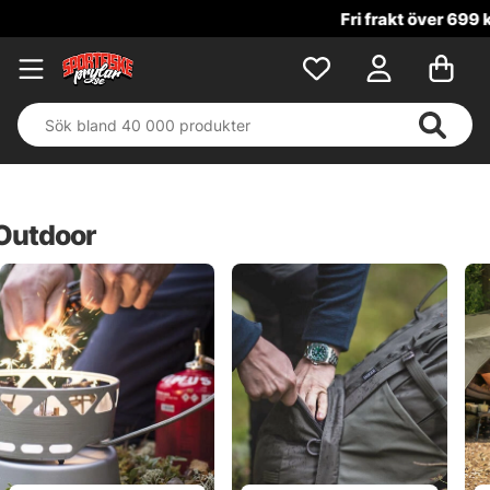
Fri frakt över 699 kr!
Outdoor