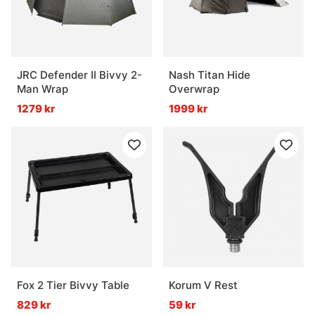
JRC Defender II Bivvy 2-
Nash Titan Hide
Man Wrap
Overwrap
1279 kr
1999 kr
Fox 2 Tier Bivvy Table
Korum V Rest
829 kr
59 kr