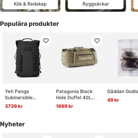
Kök & Redskap
Ryggsäckar
Populära produkter
Yeti Panga
Patagonia Black
Gäddan Godi
Submersible
Hole Duffel 40L
49 kr
Backpack 28L Black
WSTO
3739 kr
1699 kr
Nyheter