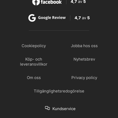
4,7
av
5
4,7
av
5
Cookiepolicy
Jobba hos oss
Köp- och
Nyhetsbrev
leveransvillkor
Om oss
Privacy policy
Tillgänglighetsredogörelse
Kundservice