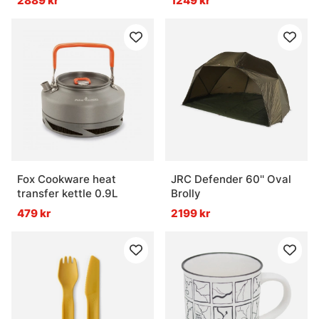
2889 kr
1249 kr
Fox Cookware heat
JRC Defender 60'' Oval
transfer kettle 0.9L
Brolly
479 kr
2199 kr