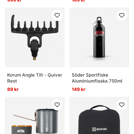
Vanliga frågor om Outdoor
Vad är Outdoor?
Vad är myggspray bra för?
Vad är en pannlampa bra för?
Korum Angle Tilt - Quiver
Söder Sportfiske
Rest
Aluminiumflaska 750ml
Vad är ett isfisketält?
89 kr
149 kr