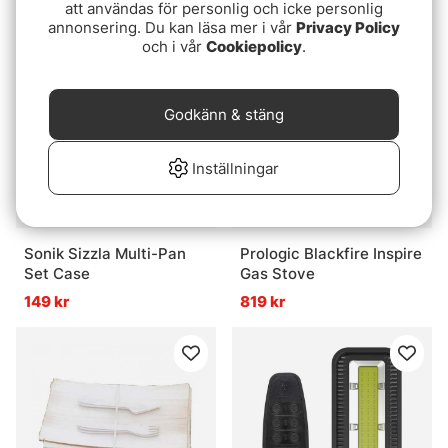
389 kr
139 kr
att användas för personlig och icke personlig
annonsering. Du kan läsa mer i vår
Privacy Policy
och i vår
Cookiepolicy
.
Godkänn & stäng
Inställningar
Sonik Sizzla Multi-Pan
Prologic Blackfire Inspire
Set Case
Gas Stove
149 kr
819 kr