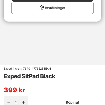
Inställningar
Exped
|
Artnr:
7640147765238EAN
Exped SitPad Black
399
kr
Köp nu!