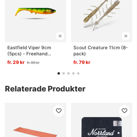
Eastfield Viper 9cm
Scout Creature 11cm (8-
(5pcs) - Freehand
pack)
Firetiger UV
fr. 29 kr
fr. 79 kr
fr. 99 kr
Relaterade Produkter