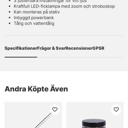
3 justerbara inställningar för vitt ljus
Kraftfull LED-ficklampa med zoom och stroboskop
Kan monteras på stativ
Inbyggd powerbank
Tålig och vattentålig
Specifikationer
Frågor & Svar
Recensioner
GPSR
Andra Köpte Även