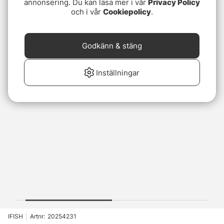
annonsering. Du kan läsa mer i vår
Privacy Policy
och i vår
Cookiepolicy
.
Godkänn & stäng
Inställningar
IFISH
|
Artnr:
20254231