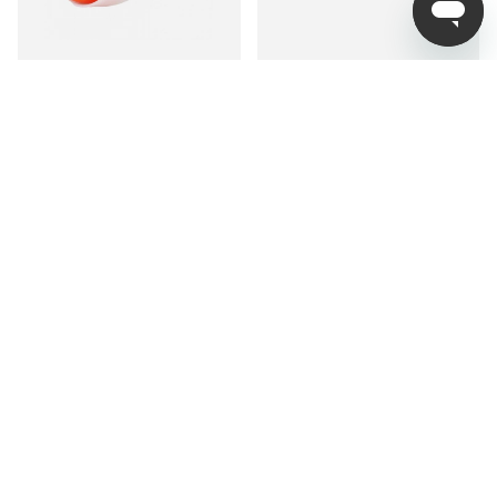
IFISH COB 4-i-1 Lanterna
Silva Glow Recharge,
Yellow
169 kr
479 kr