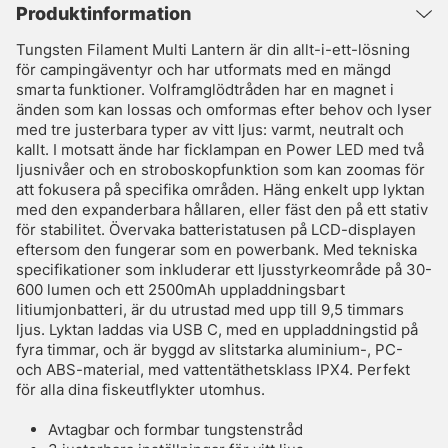
Produktinformation
Tungsten Filament Multi Lantern är din allt-i-ett-lösning
för campingäventyr och har utformats med en mängd
smarta funktioner. Volframglödtråden har en magnet i
änden som kan lossas och omformas efter behov och lyser
med tre justerbara typer av vitt ljus: varmt, neutralt och
kallt. I motsatt ände har ficklampan en Power LED med två
ljusnivåer och en stroboskopfunktion som kan zoomas för
att fokusera på specifika områden. Häng enkelt upp lyktan
med den expanderbara hållaren, eller fäst den på ett stativ
för stabilitet. Övervaka batteristatusen på LCD-displayen
eftersom den fungerar som en powerbank. Med tekniska
specifikationer som inkluderar ett ljusstyrkeområde på 30-
600 lumen och ett 2500mAh uppladdningsbart
litiumjonbatteri, är du utrustad med upp till 9,5 timmars
ljus. Lyktan laddas via USB C, med en uppladdningstid på
fyra timmar, och är byggd av slitstarka aluminium-, PC-
och ABS-material, med vattentäthetsklass IPX4. Perfekt
för alla dina fiskeutflykter utomhus.
Avtagbar och formbar tungstenstråd