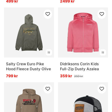
499 kr
2499 kr
Salty Crew Euro Pike
Didriksons Corin Kids
Hood Fleece Dusty Olive
Full-Zip Dusty Azalea
799 kr
359 kr
359 kr