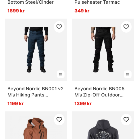
Bottom Steel/Cinder
Pulseheater Tarmac
1899 kr
349 kr
Beyond Nordic BN001 v2
Beyond Nordic BN005
M's Hiking Pants
M's Zip-Off Outdoor
Midnight Navy
Pants Forest Night
1199 kr
1399 kr