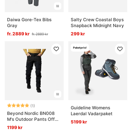
Daiwa Gore-Tex Bibs
Salty Crew Coastal Boys
Gray
Snapback Midnight Navy
fr. 2889 kr
299 kr
fr. 2889 kr
Paketpris!
Betyg:
5.0 utav 5 stjärnor
(1)
Guideline Womens
Beyond Nordic BN008
Laerdal Vadarpaket
M's Outdoor Pants Off
5199 kr
Black
1199 kr