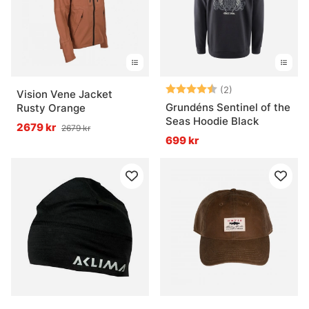
Betyg:
4.5 utav 5 stjär
(2)
Vision Vene Jacket
Grundéns Sentinel of the
Rusty Orange
Seas Hoodie Black
2679 kr
2679 kr
699 kr