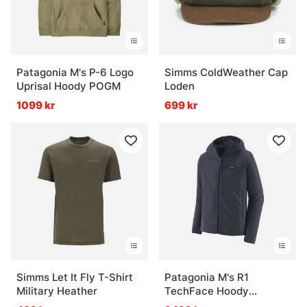
Patagonia M's P-6 Logo
Simms ColdWeather Cap
Uprisal Hoody POGM
Loden
1099 kr
699 kr
Simms Let It Fly T-Shirt
Patagonia M's R1
Military Heather
TechFace Hoody
Smolder Blue