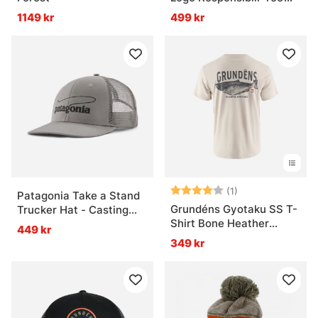
WHI
1149 kr
499 kr
Betyg:
4.0 utav 5 stjär
(1)
Patagonia Take a Stand
Grundéns Gyotaku SS T-
Trucker Hat - Casting
Shirt Bone Heather
Logo: Forever Grey
449 kr
Chinook
349 kr