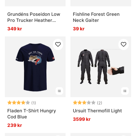
Grundéns Poseidon Low
Fishline Forest Green
Pro Trucker Heather
Neck Gaiter
Charcoal
349 kr
39 kr
Betyg:
4.0 utav 5 stjärnor
Betyg:
3.0 utav 5 stjär
(1)
(2)
Fladen T-Shirt Hungry
Ursuit Thermofill Light
Cod Blue
3599 kr
239 kr