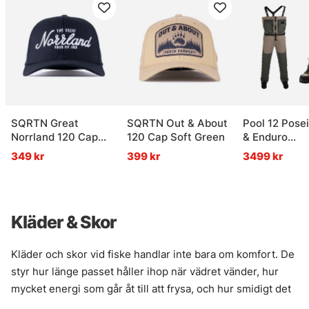
SQRTN Great
SQRTN Out & About
Pool 12 Pose
Norrland 120 Cap
120 Cap Soft Green
& Enduro
Black
Vadarpaket
349 kr
399 kr
3499 kr
Kläder & Skor
Kläder och skor vid fiske handlar inte bara om komfort. De
styr hur länge passet håller ihop när vädret vänder, hur
mycket energi som går åt till att frysa, och hur smidigt det
blir att röra sig mellan brygga, båt och strandkant. Rätt