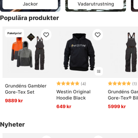
Jackor
Vadarutrustning
Populära produkter
Paketpris!
Betyg:
5.0 utav 5 stjärnor
Betyg:
(4)
(1)
Grundéns Gambler
Westin Original
Grundéns Ga
Gore-Tex Set
Hoodie Black
Gore-Tex® Bi
9889 kr
Anchor
649 kr
5999 kr
Nyheter