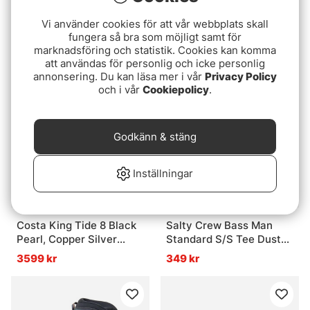
Westin Crecraw Cap -
Guideline ULBC Rain
Vi använder cookies för att vår webbplats skall
Beige
Jacket
fungera så bra som möjligt samt för
marknadsföring och statistik. Cookies kan komma
349 kr
2199 kr
att användas för personlig och icke personlig
annonsering. Du kan läsa mer i vår
Privacy Policy
och i vår
Cookiepolicy
.
Godkänn & stäng
Inställningar
Costa King Tide 8 Black
Salty Crew Bass Man
Pearl, Copper Silver
Standard S/S Tee Dusty
Mirror 580g
Olive
3599 kr
349 kr