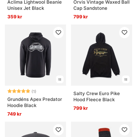
Aclima Lightwool Beanie
Orvis Vintage Waxed Ball
Unisex Jet Black
Cap Sandstone
359 kr
799 kr
Betyg:
5.0 utav 5 stjärnor
(1)
Salty Crew Euro Pike
Grundéns Apex Predator
Hood Fleece Black
Hoodie Black
799 kr
749 kr