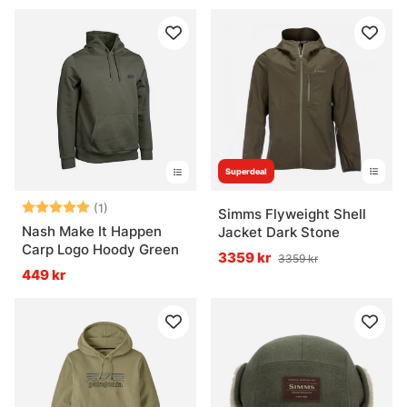
Superdeal
Betyg:
5.0 utav 5 stjärnor
(1)
Simms Flyweight Shell
Nash Make It Happen
Jacket Dark Stone
Carp Logo Hoody Green
3359 kr
3359 kr
449 kr