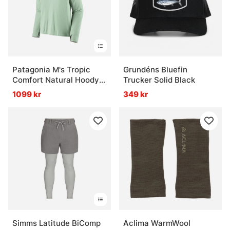
Patagonia M's Tropic
Grundéns Bluefin
Comfort Natural Hoody
Trucker Solid Black
THI
1099 kr
349 kr
Simms Latitude BiComp
Aclima WarmWool