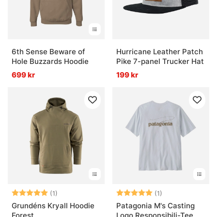
6th Sense Beware of
Hurricane Leather Patch
Hole Buzzards Hoodie
Pike 7-panel Trucker Hat
699 kr
199 kr
Betyg:
5.0 utav 5 stjärnor
Betyg:
5.0 utav 5 stjär
(1)
(1)
Grundéns Kryall Hoodie
Patagonia M's Casting
Forest
Logo Responsibili-Tee