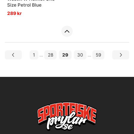
Size Petrol Blue
289 kr
1
...
28
29
30
...
59