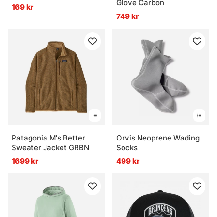
Glove Carbon
169 kr
749 kr
Vanliga frågor om kläder och skor för fiske
Vad är lagerprincipen vid fiske?
Vad är ett underställ bra för?
Vad är en flytoverall?
Patagonia M's Better
Orvis Neoprene Wading
Sweater Jacket GRBN
Socks
1699 kr
499 kr
Vad är skillnaden mellan fiskeskor och vanliga
skor?