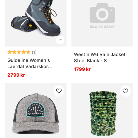
Betyg:
5.0 utav 5 stjärnor
(1)
Westin W6 Rain Jacket
Guideline Women s
Steel Black - S
Laerdal Vadarskor
1799 kr
Vibram
2799 kr