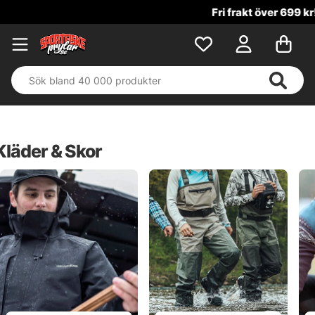
Fri frakt över 699 kr!
Kläder & Skor