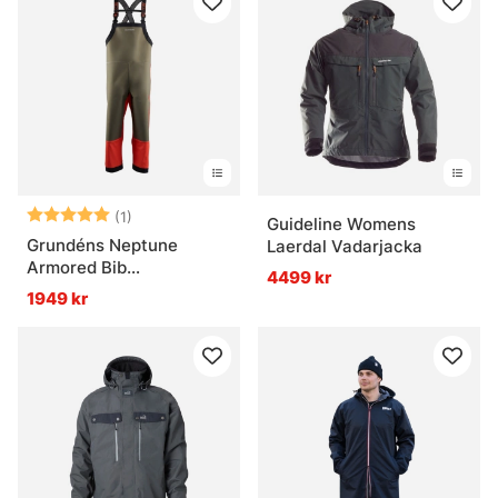
Betyg:
5.0 utav 5 stjärnor
(1)
Guideline Womens
Grundéns Neptune
Laerdal Vadarjacka
Armored Bib
4499 kr
Orange/Olive
1949 kr