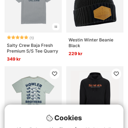
Betyg:
5.0 utav 5 stjärnor
(1)
Westin Winter Beanie
Salty Crew Baja Fresh
Black
Premium S/S Tee Quarry
229 kr
349 kr
Cookies