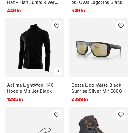
Hat - Fish Jump: River
'95 Oval Logo: Ink Black
» Impregnering & reparation
Rock Green
449 kr
549 kr
Vanliga frågor om kläder och skor för fiske
Vad är lagerprincipen vid fiske?
Vad är ett underställ bra för?
Vad är en flytoverall?
Aclima LightWool 140
Costa Lido Matte Black
Hoodie M's Jet Black
Sunrise Silver Mir 580G
1295 kr
2899 kr
Vad är skillnaden mellan fiskeskor och vanliga
skor?