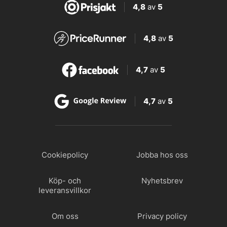
4,8
av
5
4,8
av
5
4,7
av
5
4,7
av
5
Cookiepolicy
Jobba hos oss
Köp- och
Nyhetsbrev
leveransvillkor
Om oss
Privacy policy