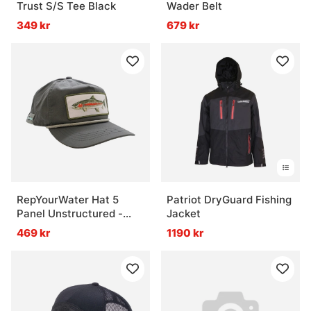
Trust S/S Tee Black
Wader Belt
349 kr
679 kr
RepYourWater Hat 5
Patriot DryGuard Fishing
Panel Unstructured -
Jacket
Cold Water Bow
469 kr
1190 kr