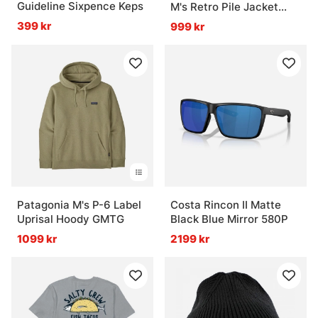
Guideline Sixpence Keps
M's Retro Pile Jacket
Black Midnight
399 kr
999 kr
Patagonia M's P-6 Label
Costa Rincon II Matte
Uprisal Hoody GMTG
Black Blue Mirror 580P
1099 kr
2199 kr