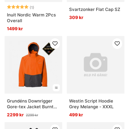
Betyg:
5.0 utav 5 stjärnor
(1)
Svartzonker Flat Cap SZ
Inuit Nordic Warm 2Pcs
309 kr
Overall
1499 kr
Grundéns Downrigger
Westin Script Hoodie
Gore-tex Jacket Burnt
Grey Melange - XXXL
Orange
2299 kr
499 kr
2299 kr