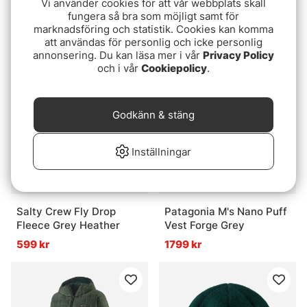
Vi använder cookies för att vår webbplats skall
Howler Bro's Cotton T-
Simms Logo Hoody Black
fungera så bra som möjligt samt för
Shirt Flocka Seagulls
899 kr
marknadsföring och statistik. Cookies kan komma
Puritan Grey
fr. 519 kr
att användas för personlig och icke personlig
annonsering. Du kan läsa mer i vår
Privacy Policy
och i vår
Cookiepolicy
.
Godkänn & stäng
Inställningar
Salty Crew Fly Drop
Patagonia M's Nano Puff
Fleece Grey Heather
Vest Forge Grey
599 kr
1799 kr