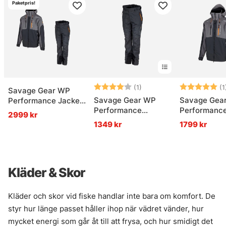
Paketpris!
Betyg:
4.0 utav 5 stjärnor
Betyg:
(1)
(1
Savage Gear WP
Savage Gear WP
Savage Gea
Performance Jacket
Performance
Performance
& Trousers Gunmetal
2999 kr
Trousers Gunmetal
Gunmetal
1349 kr
1799 kr
Kläder & Skor
Kläder och skor vid fiske handlar inte bara om komfort. De
styr hur länge passet håller ihop när vädret vänder, hur
mycket energi som går åt till att frysa, och hur smidigt det