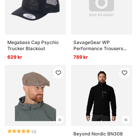
Megabass Cap Psychic
SavageGear WP
Trucker Blackout
Performance Trousers
XL
629 kr
789 kr
Betyg:
5.0 utav 5 stjärnor
(1)
Beyond Nordic BN308