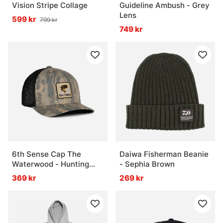
Vision Stripe Collage
Guideline Ambush - Grey
Lens
599 kr
799 kr
749 kr
6th Sense Cap The
Daiwa Fisherman Beanie
Waterwood - Hunting
- Sephia Brown
Giants
369 kr
269 kr