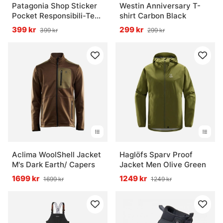
Patagonia Shop Sticker
Westin Anniversary T-
Pocket Responsibili-Tee
shirt Carbon Black
Black
399 kr
299 kr
399 kr
299 kr
Aclima WoolShell Jacket
Haglöfs Sparv Proof
M's Dark Earth/ Capers
Jacket Men Olive Green
1699 kr
1249 kr
1699 kr
1249 kr