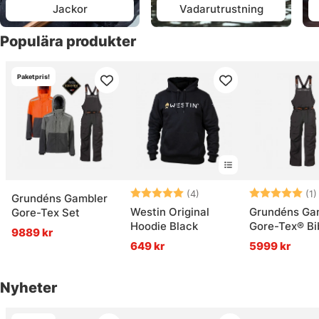
Jackor
Vadarutrustning
Populära produkter
Paketpris!
Betyg:
5.0 utav 5 stjärnor
Betyg:
(4)
(1)
Grundéns Gambler
Westin Original
Grundéns Ga
Gore-Tex Set
Hoodie Black
Gore-Tex® Bi
9889 kr
Anchor
649 kr
5999 kr
Nyheter