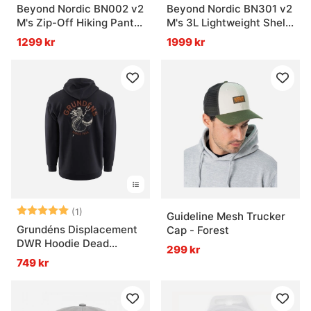
Beyond Nordic BN002 v2
Beyond Nordic BN301 v2
M's Zip-Off Hiking Pants
M's 3L Lightweight Shell
Black
Jacket Pine Grove
1299 kr
1999 kr
Betyg:
5.0 utav 5 stjärnor
(1)
Guideline Mesh Trucker
Grundéns Displacement
Cap - Forest
DWR Hoodie Dead
299 kr
Reckoning Black
749 kr