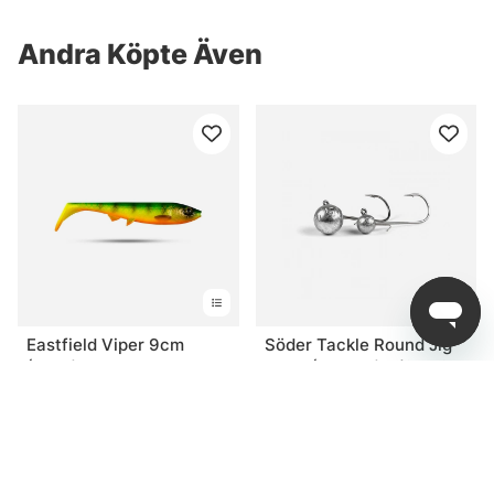
Andra Köpte Även
Eastfield Viper 9cm
Söder Tackle Round Jig
(5pcs) - Freehand
Head (4-pack) 4/0 - 10g
Firetiger UV
fr. 29 kr
fr. 49 kr
fr. 99 kr
Relaterade Produkter