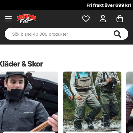
Fri frakt över 699 kr!
Kläder & Skor