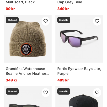
Multiscarf, Black
Cap Grey Blue
99 kr
349 kr
Slutsåld
Slutsåld
Grundéns Watchhouse
Fortis Eyewear Bays Lite,
Beanie Anchor Heather
Purple
Loden
349 kr
489 kr
Slutsåld
Slutsåld