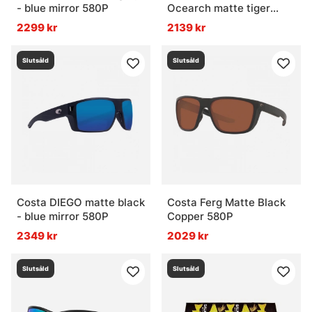
- blue mirror 580P
Ocearch matte tiger
shark - green mirror
2299 kr
2139 kr
580P
Slutsåld
Slutsåld
Costa DIEGO matte black
Costa Ferg Matte Black
- blue mirror 580P
Copper 580P
2349 kr
2029 kr
Slutsåld
Slutsåld