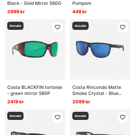
Black - Gold Mirror 580G
Pompom
2999 kr
449 kr
Slutsåld
Slutsåld
Costa BLACKFIN tortoise
Costa Rincondo Matte
- green mirror 580P
Smoke Crystal - Blue
Mirror 580P
2419 kr
2099 kr
Slutsåld
Slutsåld