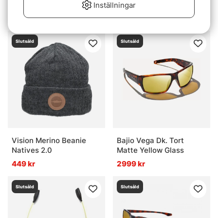
Face Guard
- Sunrise Silver Mirror
Inställningar
580G
269 kr
2999 kr
Slutsåld
Slutsåld
Vision Merino Beanie
Bajio Vega Dk. Tort
Natives 2.0
Matte Yellow Glass
449 kr
2999 kr
Slutsåld
Slutsåld