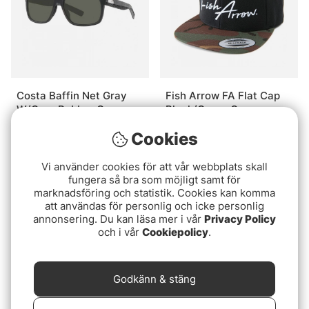
Costa Baffin Net Gray
Fish Arrow FA Flat Cap
W/Gray Rubber Grey
Black/Green Camo
580G
2239 kr
299 kr
Cookies
Slutsåld
Slutsåld
Vi använder cookies för att vår webbplats skall
fungera så bra som möjligt samt för
marknadsföring och statistik. Cookies kan komma
att användas för personlig och icke personlig
annonsering. Du kan läsa mer i vår
Privacy Policy
och i vår
Cookiepolicy
.
Godkänn & stäng
Fish Monkey Yeti Fleece
Costa Diego Matte Black