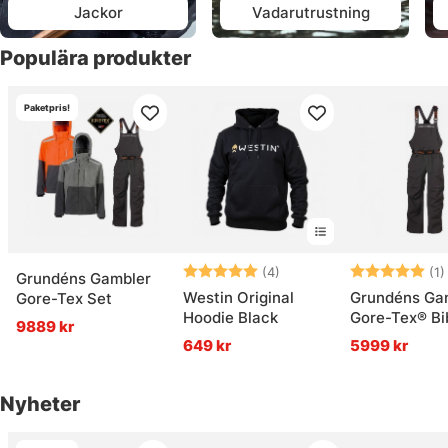
Jackor
Vadarutrustning
Populära produkter
Paketpris!
Betyg:
5.0 utav 5 stjärnor
Betyg:
(4)
(1)
Grundéns Gambler
Westin Original
Grundéns Ga
Gore-Tex Set
Hoodie Black
Gore-Tex® Bi
9889 kr
Anchor
649 kr
5999 kr
Nyheter