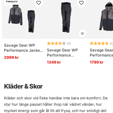
Paketpris!
Betyg:
4.0 utav 5 stjärnor
Betyg:
(1)
(1
Savage Gear WP
Savage Gear WP
Savage Gea
Performance Jacket
Performance
Performance
& Trousers Gunmetal
2999 kr
Trousers Gunmetal
Gunmetal
1349 kr
1799 kr
Kläder & Skor
Kläder och skor vid fiske handlar inte bara om komfort. De
styr hur länge passet håller ihop när vädret vänder, hur
mycket energi som går åt till att frysa, och hur smidigt det