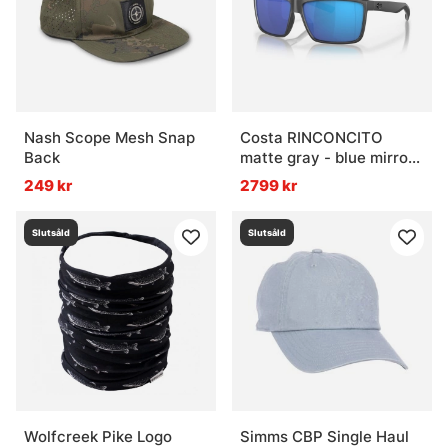
Nash Scope Mesh Snap
Costa RINCONCITO
Back
matte gray - blue mirror
580G
249 kr
2799 kr
Slutsåld
Slutsåld
Wolfcreek Pike Logo
Simms CBP Single Haul