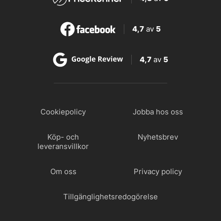
4,7
av
5
4,7
av
5
Cookiepolicy
Jobba hos oss
Köp- och
Nyhetsbrev
leveransvillkor
Om oss
Privacy policy
Tillgänglighetsredogörelse