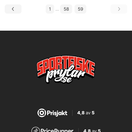
1
...
58
59
4,8
av
5
4,8
av
5