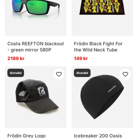
Costa REEFTON blackout
Frödin Black Fight For
- green mirror 580P
the Wild Neck Tube
2199 kr
149 kr
Slutsåld
Slutsåld
Frödin Grey Logo
Icebreaker 200 Oasis