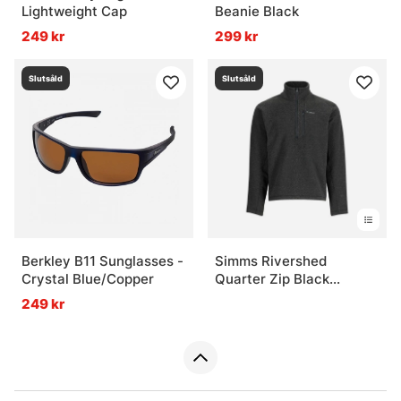
Lightweight Cap
Beanie Black
249 kr
299 kr
Slutsåld
Slutsåld
Berkley B11 Sunglasses -
Simms Rivershed
Crystal Blue/Copper
Quarter Zip Black
Heather
249 kr