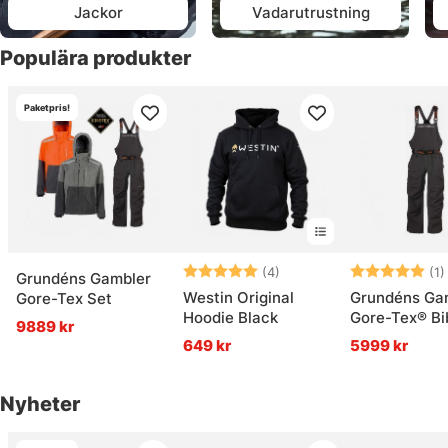
Jackor
Vadarutrustning
Populära produkter
Paketpris!
Betyg:
5.0 utav 5 stjärnor
Betyg:
(4)
(1)
Grundéns Gambler
Westin Original
Grundéns Ga
Gore-Tex Set
Hoodie Black
Gore-Tex® Bi
9889 kr
Anchor
649 kr
5999 kr
Nyheter