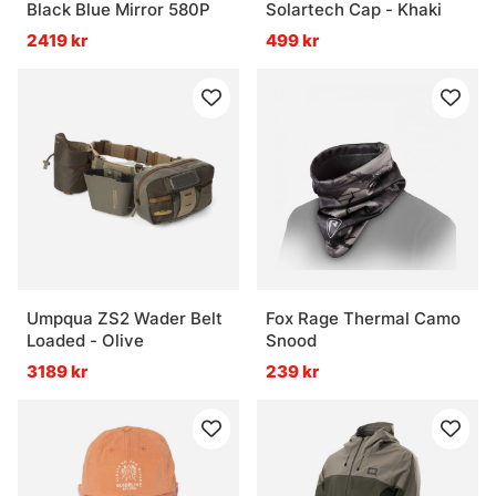
Black Blue Mirror 580P
Solartech Cap - Khaki
2419 kr
499 kr
Umpqua ZS2 Wader Belt
Fox Rage Thermal Camo
Loaded - Olive
Snood
3189 kr
239 kr