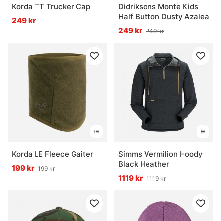
Korda TT Trucker Cap
Didriksons Monte Kids
Half Button Dusty Azalea
249 kr
249 kr
249 kr
Korda LE Fleece Gaiter
Simms Vermilion Hoody
Black Heather
199 kr
199 kr
1119 kr
1119 kr