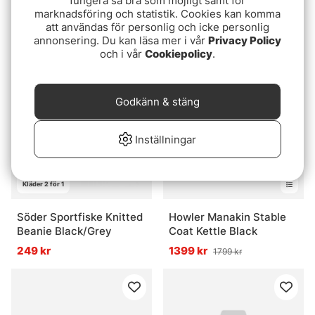
fungera så bra som möjligt samt för
Vision Float Neck Cord
Wingo Fish Skin Neck
marknadsföring och statistik. Cookies kan komma
Gaiter
149 kr
att användas för personlig och icke personlig
349 kr
annonsering. Du kan läsa mer i vår
Privacy Policy
och i vår
Cookiepolicy
.
Godkänn & stäng
Inställningar
Kläder 2 för 1
Söder Sportfiske Knitted
Howler Manakin Stable
Beanie Black/Grey
Coat Kettle Black
249 kr
1399 kr
1799 kr