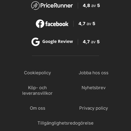
4,8
av
5
4,7
av
5
4,7
av
5
Cookiepolicy
Jobba hos oss
Köp- och
Nyhetsbrev
leveransvillkor
Om oss
Privacy policy
Tillgänglighetsredogörelse