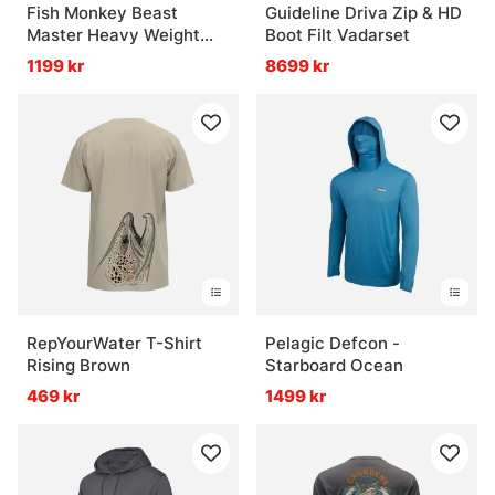
Fish Monkey Beast
Guideline Driva Zip & HD
Master Heavy Weight
Boot Filt Vadarset
Wiring Glove Charles
1199 kr
8699 kr
Perry Edition
RepYourWater T-Shirt
Pelagic Defcon -
Rising Brown
Starboard Ocean
469 kr
1499 kr