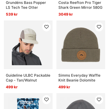
Grundéns Bass Popper
Costa Reefton Pro Tiger
LS Tech Tee Otter
Shark Green Mirror 580G
539 kr
3049 kr
Guideline ULBC Packable
Simms Everyday Waffle
Cap - Tan/Walnut
Knit Beanie Dolomite
499 kr
499 kr