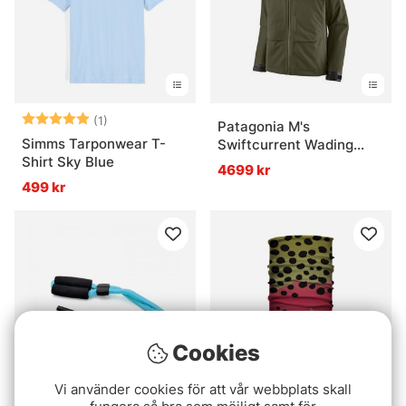
Betyg:
5.0 utav 5 stjärnor
(1)
Patagonia M's
Simms Tarponwear T-
Swiftcurrent Wading
Shirt Sky Blue
Jacket PNGR
4699 kr
499 kr
Cookies
Vi använder cookies för att vår webbplats skall