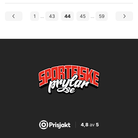
1
...
43
44
45
...
59
4,8
av
5