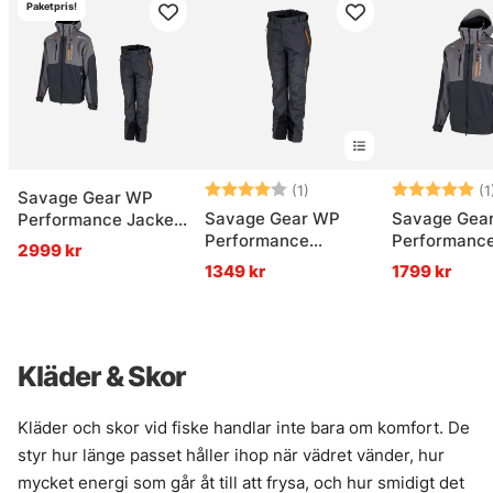
Paketpris!
Betyg:
4.0 utav 5 stjärnor
Betyg:
(1)
(1
Savage Gear WP
Savage Gear WP
Savage Gea
Performance Jacket
Performance
Performance
& Trousers Gunmetal
2999 kr
Trousers Gunmetal
Gunmetal
1349 kr
1799 kr
Kläder & Skor
Kläder och skor vid fiske handlar inte bara om komfort. De
styr hur länge passet håller ihop när vädret vänder, hur
mycket energi som går åt till att frysa, och hur smidigt det