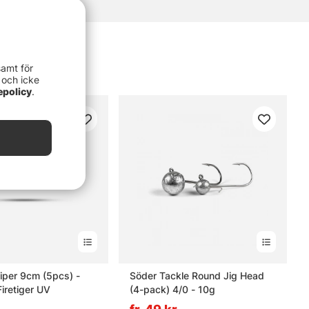
samt för
 och icke
epolicy
.
Viper 9cm (5pcs) -
Söder Tackle Round Jig Head
iretiger UV
(4-pack) 4/0 - 10g