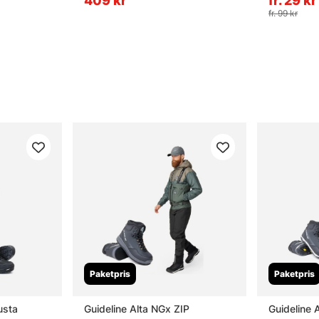
409 kr
fr. 29 kr
fr. 99 kr
Paketpris
Paketpris
usta
Guideline Alta NGx ZIP
Guideline 