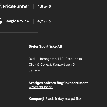
4,8
av
5
4,7
av
5
Söder Sportfiske AB
Butik:
Hornsgatan 148, Stockholm
Click & Collect:
Kontovägen 5,
Järfälla
Sveriges största flugfiskesortiment
www.fishline.se
Kampanj!
Black friday rea på fiske