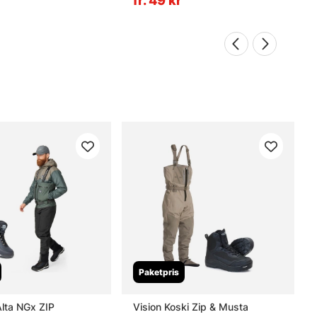
fr. 49 kr
Paketpris
Alta NGx ZIP
Vision Koski Zip & Musta