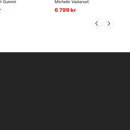
t Gummi
Michelin Vadarset
r
6 799 kr