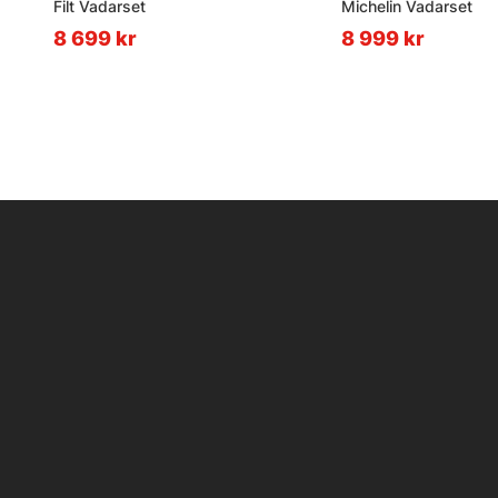
Filt Vadarset
Michelin Vadarset
8 699 kr
8 999 kr