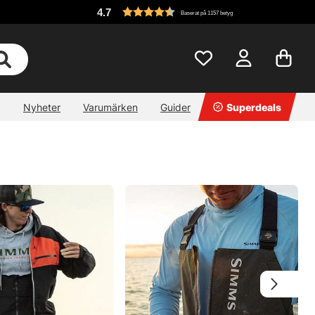
4.7
Baserat på 1157 betyg
Nyheter
Varumärken
Guider
Superdeals