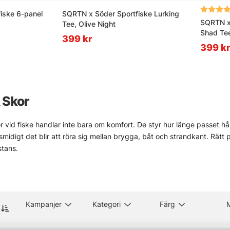
Betyg:
iske 6-panel
SQRTN x Söder Sportfiske Lurking
SQRTN x 
Tee, Olive Night
Shad Tee
399 kr
399 k
 Skor
r vid fiske handlar inte bara om komfort. De styr hur länge passet hål
 smidigt det blir att röra sig mellan brygga, båt och strandkant. Rätt
stans.
finns allt från lätta lager för sommarfiske till tåliga ytterplagg, vä
man först tror. För den som fiskar i kyla, regn eller stänk är det ofta
ukter från Simms, Patagonia, Guideline, Kinetic, Aclima, Thermotic oc
Kampanjer
Kategori
Färg
ind på sjön, lång väntan på isen eller en snabb tur där packningen må
vlar
» Solglasögon
» Impregnering & reparation