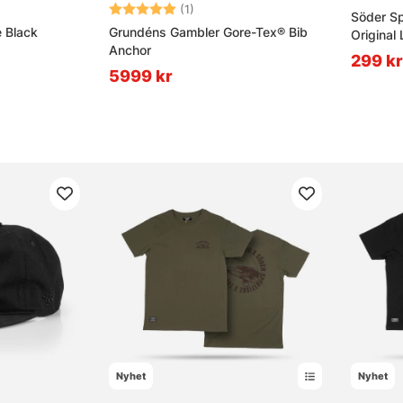
v 5 stjärnor
Betyg:
5.0 utav 5 stjärnor
(1)
Söder Sp
e Black
Grundéns Gambler Gore-Tex® Bib
Original
Anchor
299 kr
5999 kr
Nyhet
Nyhet