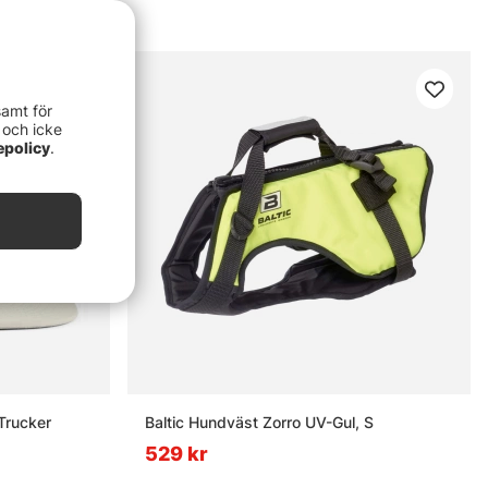
samt för
 och icke
epolicy
.
Trucker
Baltic Hundväst Zorro UV-Gul, S
529 kr