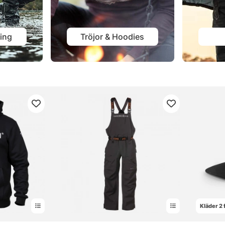
ing
Tröjor & Hoodies
Kläder 2 f