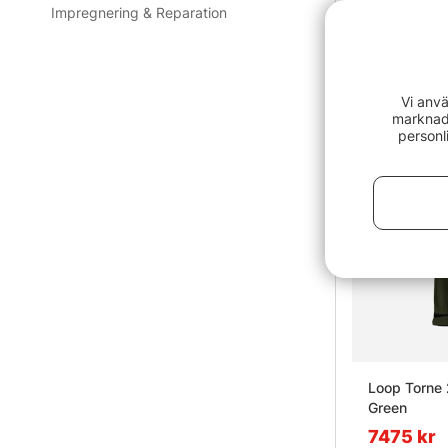
Impregnering & Reparation
Vanliga fråg
Vi anvä
marknads
Vad är la
personl
Vad är et
Vad är en
Vad är sk
Loop Torne 
Green
7475 kr