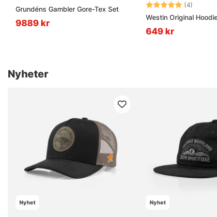
Betyg:
5.0 uta
(4)
Grundéns Gambler Gore-Tex Set
Westin Original Hoodi
9889 kr
649 kr
Nyheter
Nyhet
Nyhet