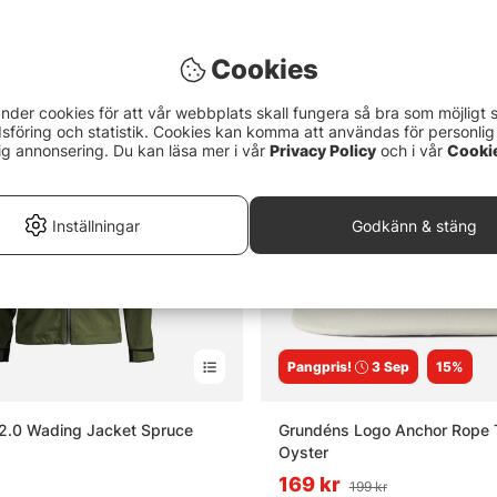
Cookies
or om kläder och skor för fiske
nder cookies för att vår webbplats skall fungera så bra som möjligt 
föring och statistik. Cookies kan komma att användas för personlig
gerprincipen vid fiske?
ig annonsering. Du kan läsa mer i vår
Privacy Policy
och i vår
Cooki
t underställ bra för?
Inställningar
Godkänn & stäng
 flytoverall?
Pangpris!
3 Sep
15%
illnaden mellan fiskeskor och vanliga skor?
2.0 Wading Jacket Spruce
Grundéns Logo Anchor Rope 
Oyster
169 kr
199 kr