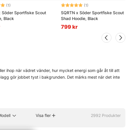
5.0 utav 5 stjärnor
Betyg:
5.0 utav 5 stjärnor
(1)
(1)
Söder Sportfiske Scout
SQRTN x Söder Sportfiske Scout
, Black
Shad Hoodie, Black
r
799 kr
ler ihop när vädret vänder, hur mycket energi som går åt till att
 plagg gör jobbet tyst i bakgrunden. Det märks mest när det inte
rmande underställ, skyddande handskar, glasögon och skor som biter
 detaljerna som avgör. Torrt foder, tät söm, bra grepp. Små saker,
h Fladen. Valet spänner över många lägen: stilla gryning vid öppet
Modell
Visa fler
2992
Produkter
ste vara lätt som en fjäder.