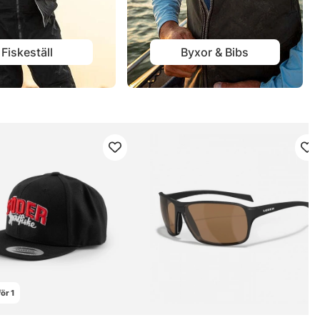
Fiskeställ
Byxor & Bibs
ör 1