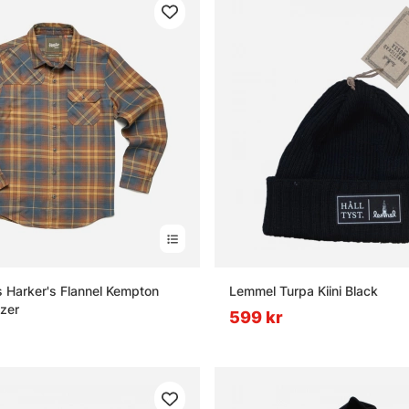
s Harker's Flannel Kempton
Lemmel Turpa Kiini Black
azer
599 kr