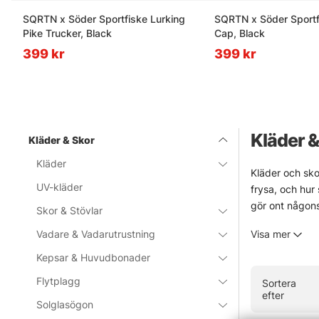
SQRTN x Söder Sportfiske Lurking
SQRTN x Söder Sportf
Pike Trucker, Black
Cap, Black
399 kr
399 kr
Kläder &
Kläder & Skor
Kläder
Kläder och sko
UV-kläder
frysa, och hur
gör ont någon
Skor & Stövlar
I sortimentet 
Vadare & Vadarutrustning
Visa mer
fast bättre än 
stor skillnad.
Kepsar & Huvudbonader
Här finns prod
Flytplagg
Sortera
vatten, hård v
efter
Solglasögon
» Skor & stö