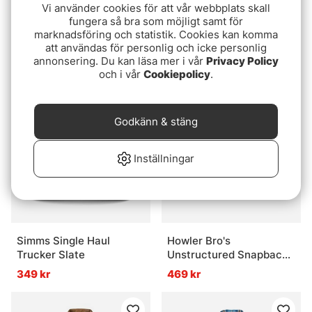
Vi använder cookies för att vår webbplats skall
fungera så bra som möjligt samt för
Guideline Laxa 2.0
Simms Double Haul Icon
marknadsföring och statistik. Cookies kan komma
Vadarcombo (Filtsula)
Trucker - Earthenware
att användas för personlig och icke personlig
annonsering. Du kan läsa mer i vår
Privacy Policy
4399 kr
349 kr
och i vår
Cookiepolicy
.
Godkänn & stäng
Inställningar
Simms Single Haul
Howler Bro's
Trucker Slate
Unstructured Snapback
Hats H Bolt Motif - Teal
349 kr
469 kr
Corduroy