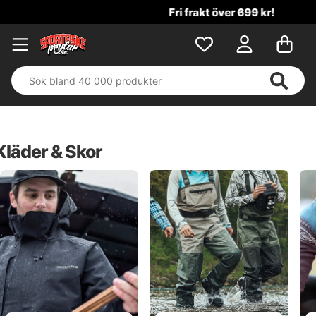
Fri frakt över 699 kr!
Kläder & Skor