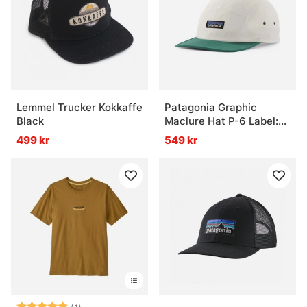
Lemmel Trucker Kokkaffe
Patagonia Graphic
Black
Maclure Hat P-6 Label:
Birch White
499 kr
549 kr
Betyg:
5.0 utav 5 stjärnor