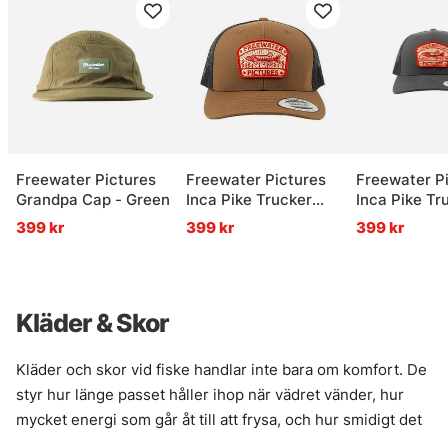
Freewater Pictures
Freewater Pictures
Freewater P
Grandpa Cap - Green
Inca Pike Trucker
Inca Pike Tr
Cap - Brown/Black
Cap - Grey
399 kr
399 kr
399 kr
Kläder & Skor
Kläder och skor vid fiske handlar inte bara om komfort. De
styr hur länge passet håller ihop när vädret vänder, hur
mycket energi som går åt till att frysa, och hur smidigt det
blir att röra sig mellan brygga, båt och strandkant. Rätt