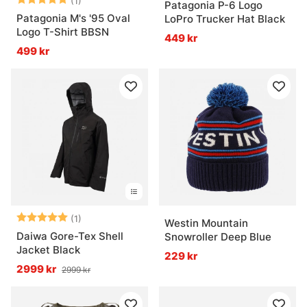
(1)
Patagonia P-6 Logo
Patagonia M's '95 Oval
LoPro Trucker Hat Black
Logo T-Shirt BBSN
449 kr
499 kr
Betyg:
5.0 utav 5 stjärnor
(1)
Westin Mountain
Daiwa Gore-Tex Shell
Snowroller Deep Blue
Jacket Black
229 kr
2999 kr
2999 kr