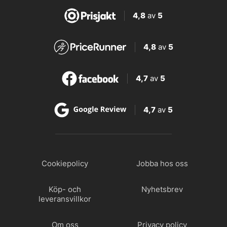
4,8
av
5
4,8
av
5
4,7
av
5
4,7
av
5
Cookiepolicy
Jobba hos oss
Köp- och
Nyhetsbrev
leveransvillkor
Om oss
Privacy policy