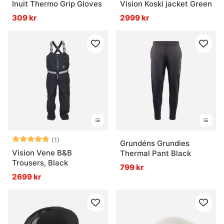
Inuit Thermo Grip Gloves
Vision Koski jacket Green
309 kr
2999 kr
Betyg:
5.0 utav 5 stjärnor
(1)
Grundéns Grundies
Vision Vene B&B
Thermal Pant Black
Trousers, Black
799 kr
2699 kr