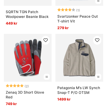
Betyg:
4.0 utav 5 stjär
(1)
SQRTN TGN Patch
Svartzonker Peace Out
Woolpower Beanie Black
T-shirt Vit
449 kr
279 kr
Betyg:
5.0 utav 5 stjärnor
(2)
Patagonia M's LW Synch
Zenaq 3D Short Glove
Snap-T P/O OTSM
Red
1499 kr
749 kr