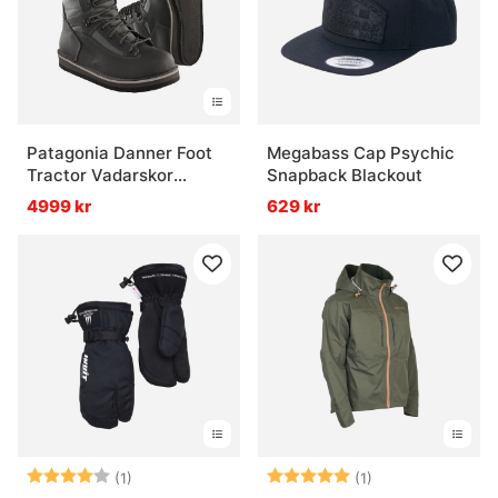
Patagonia Danner Foot
Megabass Cap Psychic
Tractor Vadarskor
Snapback Blackout
Filtsula
4999 kr
629 kr
Betyg:
4.0 utav 5 stjärnor
Betyg:
5.0 utav 5 stjär
(1)
(1)