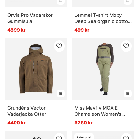
Orvis Pro Vadarskor
Lemmel T-shirt Moby
Gummisula
Deep Sea organic cotton
- Navy w white print
4599 kr
499 kr
Grundéns Vector
Miss Mayfly MOXIE
Vadarjacka Otter
Chameleon Women's
Waders
4499 kr
5289 kr
Paketpris!