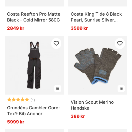
Costa Reefton Pro Matte
Costa King Tide 8 Black
Black - Gold Mirror 580G
Pearl, Sunrise Silver
Mirror 580g
2849 kr
3599 kr
Betyg:
5.0 utav 5 stjärnor
(1)
Vision Scout Merino
Grundéns Gambler Gore-
Handske
Tex® Bib Anchor
389 kr
5999 kr