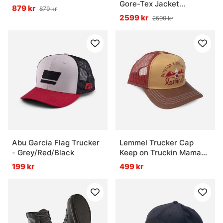
Gore-Tex Jacket
879 kr
879 kr
Refraction Camo
2599 kr
2599 kr
Green/Anchor
Vanliga frågor om kläder och skor för fiske
Vad är lagerprincipen vid fiske?
Vad är ett underställ bra för?
Vad är en flytoverall?
Abu Garcia Flag Trucker
Lemmel Trucker Cap
- Grey/Red/Black
Keep on Truckin Mama
Brown/Burgundy
199 kr
499 kr
Vad är skillnaden mellan fiskeskor och vanliga
skor?