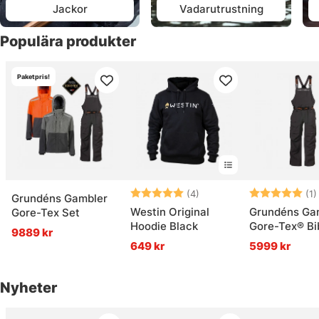
Jackor
Vadarutrustning
Populära produkter
Paketpris!
Betyg:
5.0 utav 5 stjärnor
Betyg:
(4)
(1)
Grundéns Gambler
Westin Original
Grundéns Ga
Gore-Tex Set
Hoodie Black
Gore-Tex® Bi
9889 kr
Anchor
649 kr
5999 kr
Nyheter