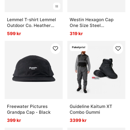
Lemmel T-shirt Lemmel
Westin Hexagon Cap
Outdoor Co. Heather
One Size Steel
blue, with backprint
Grey/Black
599 kr
319 kr
Paketpris!
Freewater Pictures
Guideline Kaitum XT
Grandpa Cap - Black
Combo Gummi
399 kr
3399 kr