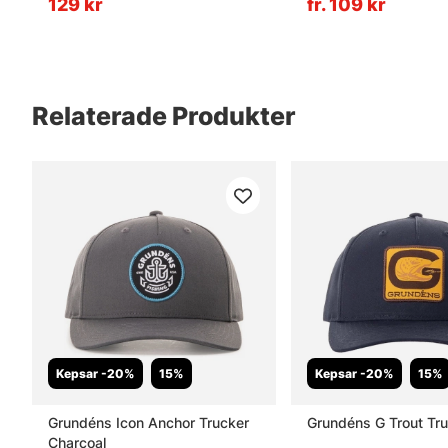
129 kr
fr. 109 kr
Relaterade Produkter
Kepsar -20%
15%
Kepsar -20%
15%
Grundéns Icon Anchor Trucker
Grundéns G Trout Tr
Charcoal