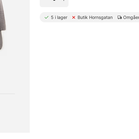
5
i lager
Butik Hornsgatan
Omgåen