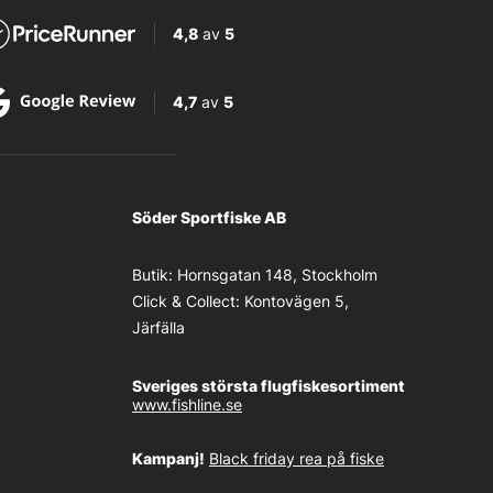
4,8
av
5
4,7
av
5
Söder Sportfiske AB
Butik:
Hornsgatan 148, Stockholm
Click & Collect:
Kontovägen 5,
Järfälla
Sveriges största flugfiskesortiment
www.fishline.se
Kampanj!
Black friday rea på fiske