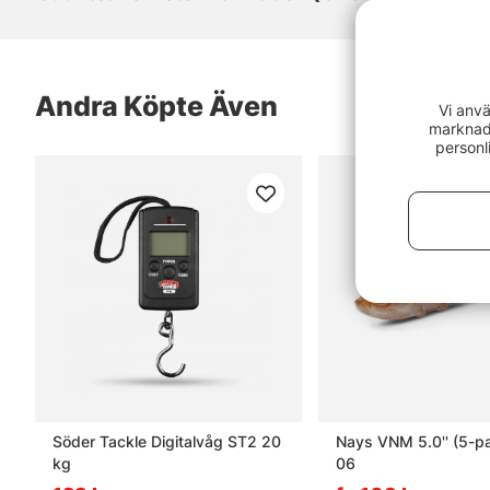
Andra Köpte Även
Vi anvä
marknads
personl
Söder Tackle Digitalvåg ST2 20
Nays VNM 5.0'' (5-pa
kg
06