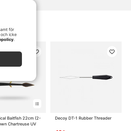
samt för
 och icke
epolicy
.
ical Baitfish 22cm (2-
Decoy DT-1 Rubber Threader
rown Chartreuse UV