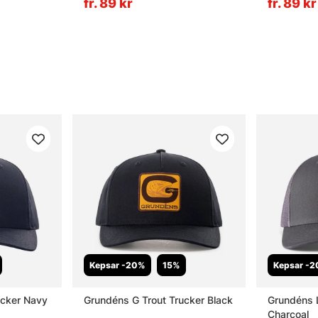
fr. 89 kr
fr. 89 kr
Kepsar -20%
15%
Kepsar -
ucker Navy
Grundéns G Trout Trucker Black
Grundéns 
Charcoal