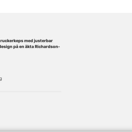
truckerkeps med justerbar
esign på en äkta Richardson-
g