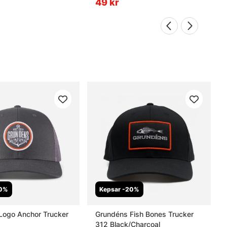
49 kr
20%
Kepsar -20%
Logo Anchor Trucker
Grundéns Fish Bones Trucker
312 Black/Charcoal