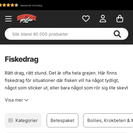
Fri frakt över 699 kr!
Fiskedrag
Rätt drag, rätt stund. Det är ofta hela grejen. Här finns
fiskedrag för situationer där fisken vill ha något tydligt,
något som sticker ut, eller bara något som rör sig lite skevt
och levande. För gädda i vasskanter, för abborre i
Visa mer
strömfåror, för gös när ljuset faller. Sortimentet är brett
men inte spretigt, med beten som faktiskt fyller en
funktion vid vattnet.
Kategorier
Betespaket
Boilies, Krokbeten &
För den som gillar att styra presentationen själv finns
jerkbaits
, där varje knyck ger ny nerv i gången. Vill du ha