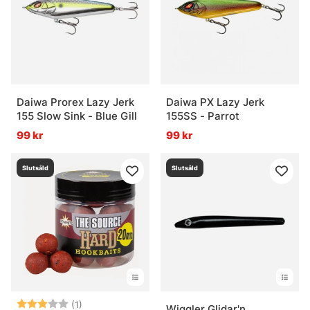
Daiwa Prorex Lazy Jerk
Daiwa PX Lazy Jerk
155 Slow Sink - Blue Gill
155SS - Parrot
99 kr
99 kr
Slutsåld
Slutsåld
Betyg:
3.0 utav 5 stjärnor
(1)
Wiggler Glidar'n