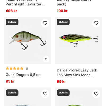
PerchFight Favoriter
pack)
Hårdbete
496 kr
199 kr
Slutsåld
Slutsåld
Betyg:
5.0 utav 5 stjärnor
(1)
Daiwa Prorex Lazy Jerk
Gunki Dogora 6,5 cm
155 Slow Sink Moon
Shadow
95 kr
99 kr
Slutsåld
Slutsåld