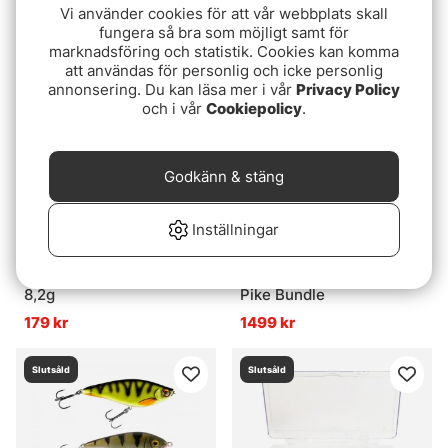
Vi använder cookies för att vår webbplats skall
Grey
(10-pack)
115 kr
299 kr
fungera så bra som möjligt samt för
marknadsföring och statistik. Cookies kan komma
att användas för personlig och icke personlig
Slutsåld
Slutsåld
annonsering. Du kan läsa mer i vår
Privacy Policy
och i vår
Cookiepolicy
.
Godkänn & stäng
Inställningar
Jackall Tricorollvib 6cm,
Martin Wasberg Prostaff
8,2g
Pike Bundle
179 kr
1499 kr
Slutsåld
Slutsåld