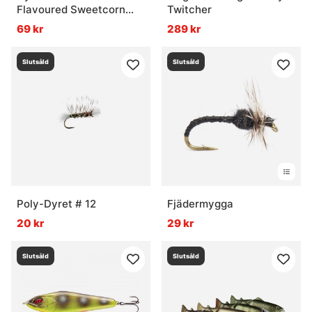
Flavoured Sweetcorn
Twitcher
Sweet Yellow 200g
69 kr
289 kr
Slutsåld
Slutsåld
Poly-Dyret # 12
Fjädermygga
20 kr
29 kr
Slutsåld
Slutsåld