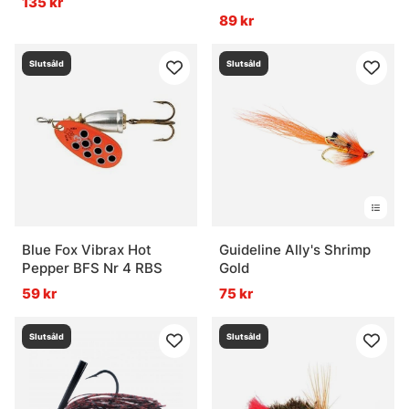
135 kr
89 kr
Slutsåld
Slutsåld
Blue Fox Vibrax Hot
Guideline Ally's Shrimp
Pepper BFS Nr 4 RBS
Gold
59 kr
75 kr
Slutsåld
Slutsåld