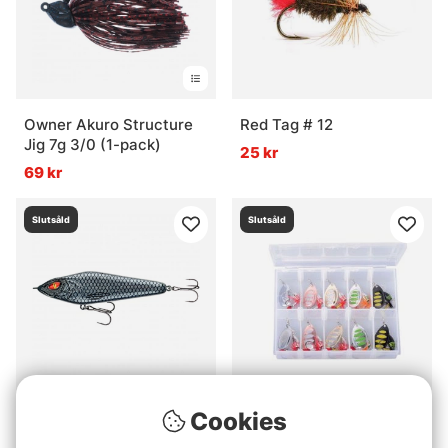
Owner Akuro Structure
Red Tag # 12
Jig 7g 3/0 (1-pack)
25 kr
69 kr
Slutsåld
Slutsåld
Cookies
Daiwa Prorex Lazy Jerk
Savage Gear Rotex
175 Slow Sink - Steely
Spinner kit 2 #3a & #3