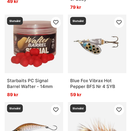
49 kr
79 kr
Slutsåld
Slutsåld
Starbaits PC Signal
Blue Fox Vibrax Hot
Barrel Wafter - 14mm
Pepper BFS Nr 4 SYB
89 kr
59 kr
Slutsåld
Slutsåld