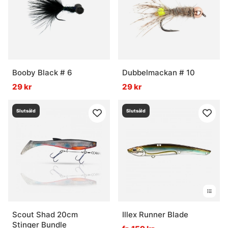
Vad är en wobbler?
Vad är ett tailbete?
Booby Black # 6
Dubbelmackan # 10
29 kr
29 kr
Slutsåld
Slutsåld
Scout Shad 20cm
Illex Runner Blade
Stinger Bundle