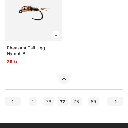
Pheasant Tail Jigg
Nymph BL
25 kr
1
...
76
77
78
...
89