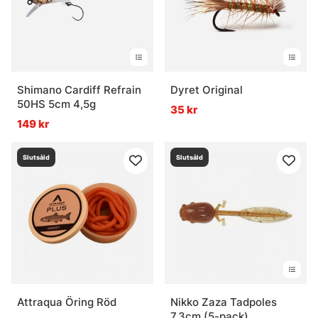
Shimano Cardiff Refrain
Dyret Original
50HS 5cm 4,5g
35 kr
149 kr
Slutsåld
Slutsåld
Attraqua Öring Röd
Nikko Zaza Tadpoles
7,3cm (5-pack)