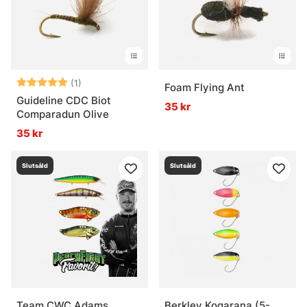
Betyg:
5.0 utav 5 stjärnor
(1)
Foam Flying Ant
Guideline CDC Biot
35 kr
Comparadun Olive
35 kr
Slutsåld
Slutsåld
Team CWC Adams
Berkley Kogarana (5-