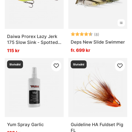
Betyg:
4.5 utav 5 stjär
(8)
Daiwa Prorex Lazy Jerk
Deps New Slide Swimmer
175 Slow Sink - Spotted
Yellow
fr. 699 kr
115 kr
Slutsåld
Slutsåld
Yum Spray Garlic
Guideline HA Fuldset Pig
FL