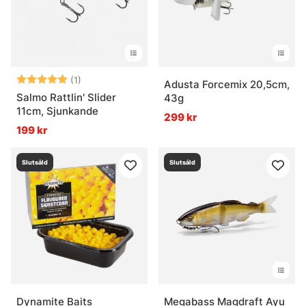
Betyg:
5.0 utav 5 stjärnor
(1)
Adusta Forcemix 20,5cm,
Salmo Rattlin' Slider
43g
11cm, Sjunkande
299 kr
199 kr
Slutsåld
Slutsåld
Dynamite Baits
Megabass Magdraft Ayu