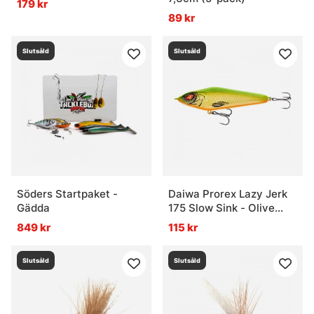
179 kr
89 kr
Slutsåld
Slutsåld
Söders Startpaket -
Daiwa Prorex Lazy Jerk
Gädda
175 Slow Sink - Olive
Roach
849 kr
115 kr
Slutsåld
Slutsåld