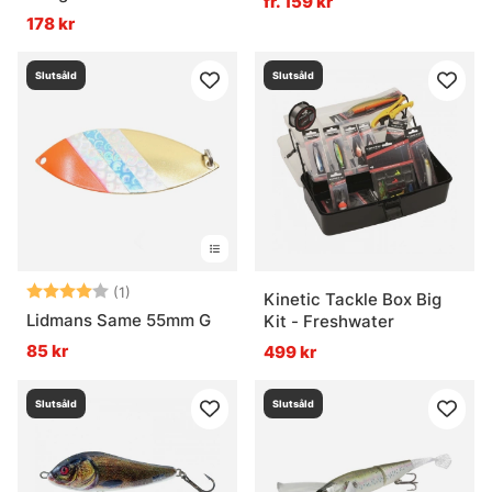
fr. 159 kr
178 kr
Slutsåld
Slutsåld
Betyg:
4.0 utav 5 stjärnor
(1)
Kinetic Tackle Box Big
Lidmans Same 55mm G
Kit - Freshwater
85 kr
499 kr
Slutsåld
Slutsåld