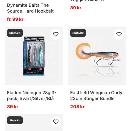
Dynamite Baits The
89 kr
Source Hard Hookbait
fr. 99 kr
Slutsåld
Slutsåld
Fladen Nidingen 28g 3-
Eastfield Wingman Curly
pack, Svart/Silver/Blå
23cm Stinger Bundle
89 kr
208 kr
Slutsåld