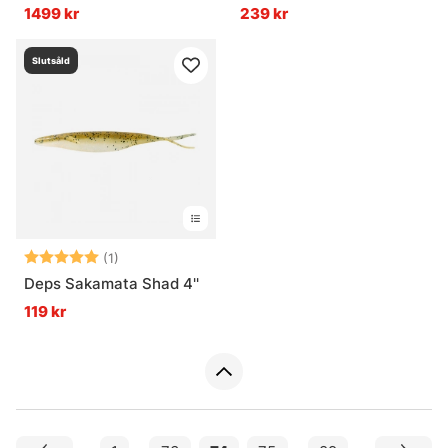
1499 kr
239 kr
Slutsåld
Betyg:
5.0 utav 5 stjärnor
(1)
Deps Sakamata Shad 4''
119 kr