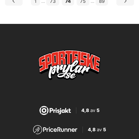
1
...
73
74
75
...
89
4,8
av
5
4,8
av
5