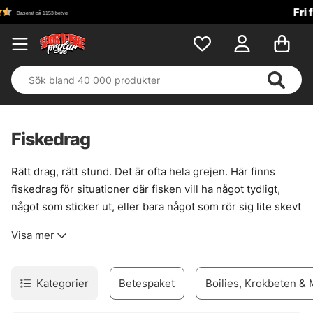
Fri frakt över 699 kr!
Fiskedrag
Rätt drag, rätt stund. Det är ofta hela grejen. Här finns
fiskedrag för situationer där fisken vill ha något tydligt,
något som sticker ut, eller bara något som rör sig lite skevt
och levande. För gädda i vasskanter, för abborre i
Visa mer
strömfåror, för gös när ljuset faller. Sortimentet är brett
men inte spretigt, med beten som faktiskt fyller en
funktion vid vattnet.
Kategorier
Betespaket
Boilies, Krokbeten &
För den som gillar att styra presentationen själv finns
jerkbaits
, där varje knyck ger ny nerv i gången. Vill du ha