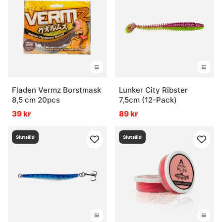
Fladen Vermz Borstmask
Lunker City Ribster
8,5 cm 20pcs
7,5cm (12-Pack)
39 kr
89 kr
Slutsåld
Slutsåld