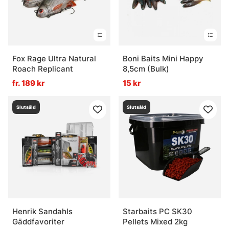
Fox Rage Ultra Natural
Boni Baits Mini Happy
Roach Replicant
8,5cm (Bulk)
fr. 189 kr
15 kr
Slutsåld
Slutsåld
Henrik Sandahls
Starbaits PC SK30
Gäddfavoriter
Pellets Mixed 2kg