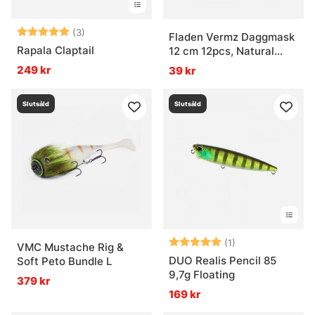
Betyg:
5.0 utav 5 stjärnor
(3)
Fladen Vermz Daggmask
Rapala Claptail
12 cm 12pcs, Natural
Brown
249 kr
39 kr
Slutsåld
Slutsåld
Betyg:
5.0 utav 5 stjär
(1)
VMC Mustache Rig &
DUO Realis Pencil 85
Soft Peto Bundle L
9,7g Floating
379 kr
169 kr