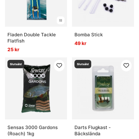
Fladen Double Tackle
Bomba Stick
Flatfish
49 kr
25 kr
Slutsåld
Slutsåld
Sensas 3000 Gardons
Darts Flugkast -
(Roach) 1kg
Bäckslända