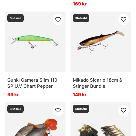
169 kr
Slutsåld
Slutsåld
Gunki Gamera Slim 110
Mikado Sicario 18cm &
SP U.V Chart Pepper
Stinger Bundle
99 kr
149 kr
Slutsåld
Slutsåld