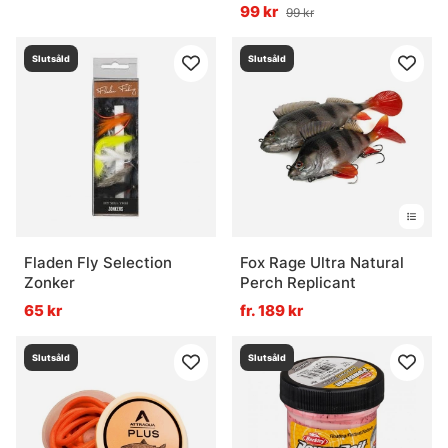
99 kr
99 kr
Slutsåld
Slutsåld
Fladen Fly Selection
Fox Rage Ultra Natural
Zonker
Perch Replicant
65 kr
fr. 189 kr
Slutsåld
Slutsåld