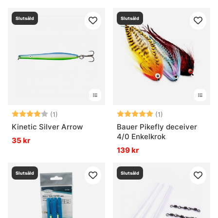
Slutsåld
Slutsåld
Betyg:
4.0 utav 5 stjärnor
Betyg:
5.0 utav 5 stjär
(1)
(1)
Kinetic Silver Arrow
Bauer Pikefly deceiver
4/0 Enkelkrok
35 kr
139 kr
Slutsåld
Slutsåld