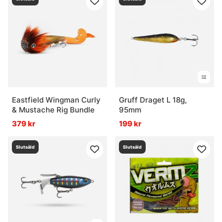
Eastfield Wingman Curly
Gruff Draget L 18g,
& Mustache Rig Bundle
95mm
379 kr
199 kr
Slutsåld
Slutsåld