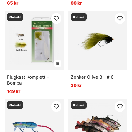
65 kr
99 kr
Slutsåld
Slutsåld
Flugkast Komplett -
Zonker Olive BH # 6
Bomba
39 kr
149 kr
Slutsåld
Slutsåld