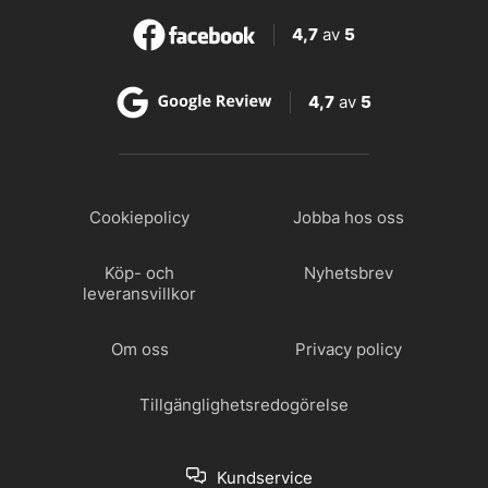
4,7
av
5
4,7
av
5
Cookiepolicy
Jobba hos oss
Köp- och
Nyhetsbrev
leveransvillkor
Om oss
Privacy policy
Tillgänglighetsredogörelse
Kundservice