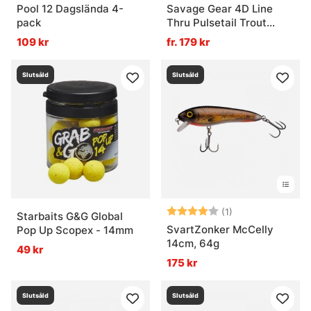
Pool 12 Dagslända 4-
Savage Gear 4D Line
pack
Thru Pulsetail Trout
20cm 102g
109 kr
fr. 179 kr
Slutsåld
Slutsåld
Betyg:
4.0 utav 5 stjär
(1)
Starbaits G&G Global
SvartZonker McCelly
Pop Up Scopex - 14mm
14cm, 64g
49 kr
175 kr
Slutsåld
Slutsåld