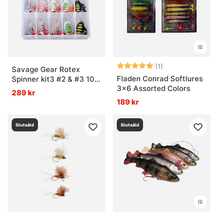
Vad är en wobbler?
Vad är ett tailbete?
Betyg:
5.0 utav 5 stjär
(1)
Savage Gear Rotex
Fladen Conrad Softlures
Spinner kit3 #2 & #3 10-
3x6 Assorted Colors
pack
289 kr
189 kr
Slutsåld
Slutsåld