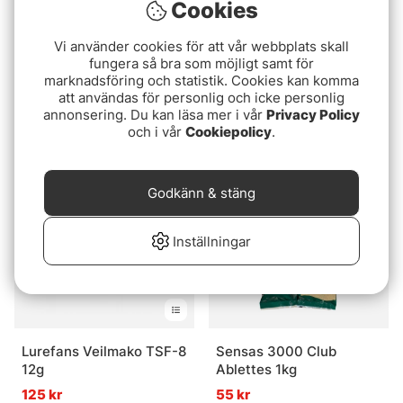
Cookies
Vi använder cookies för att vår webbplats skall
Betyg:
5.0 utav 5 stjär
(2)
fungera så bra som möjligt samt för
CWC Jiggpaket Abborre
marknadsföring och statistik. Cookies kan komma
6th Sense Divine
359 kr
att användas för personlig och icke personlig
Umbrella Rig
annonsering. Du kan läsa mer i vår
Privacy Policy
fr. 189 kr
och i vår
Cookiepolicy
.
Slutsåld
Slutsåld
Godkänn & stäng
Inställningar
Lurefans Veilmako TSF-8
Sensas 3000 Club
12g
Ablettes 1kg
125 kr
55 kr