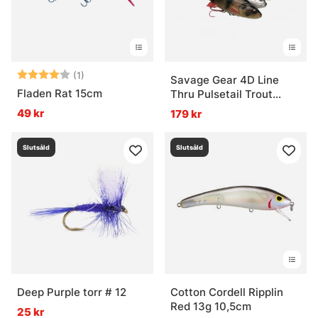
Betyg:
4.0 utav 5 stjärnor
(1)
Savage Gear 4D Line
Fladen Rat 15cm
Thru Pulsetail Trout
16cm 51g
49 kr
179 kr
Slutsåld
Slutsåld
Deep Purple torr # 12
Cotton Cordell Ripplin
Red 13g 10,5cm
25 kr