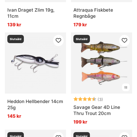
Ivan Draget Zlim 19g,
Attraqua Fiskbete
11cm
Regnbåge
139 kr
179 kr
Slutsåld
Slutsåld
Betyg:
4.7 utav 5 stjär
(3)
Heddon Hellbender 14cm
Savage Gear 4D Line
25g
Thru Trout 20cm
145 kr
199 kr
Slutsåld
Slutsåld