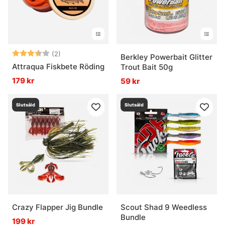
Betyg:
3.5 utav 5 stjärnor
(2)
Berkley Powerbait Glitter
Attraqua Fiskbete Röding
Trout Bait 50g
179 kr
59 kr
Slutsåld
Slutsåld
Crazy Flapper Jig Bundle
Scout Shad 9 Weedless
Bundle
199 kr