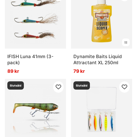
IFISH Luna 41mm (3-
Dynamite Baits Liquid
pack)
Attractant XL 250ml
89 kr
79 kr
Slutsåld
Slutsåld