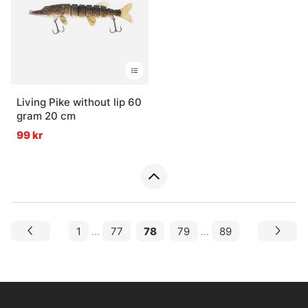
Living Pike without lip 60
gram 20 cm
99 kr
1
...
77
78
79
...
89