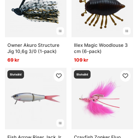
Owner Akuro Structure
Illex Magic Woodlouse 3
Jig 10,6g 3/0 (1-pack)
cm (6-pack)
69 kr
109 kr
Slutsåld
Slutsåld
Fish Arrow Riser Jack Jr
Crayfish Zonker Fluo