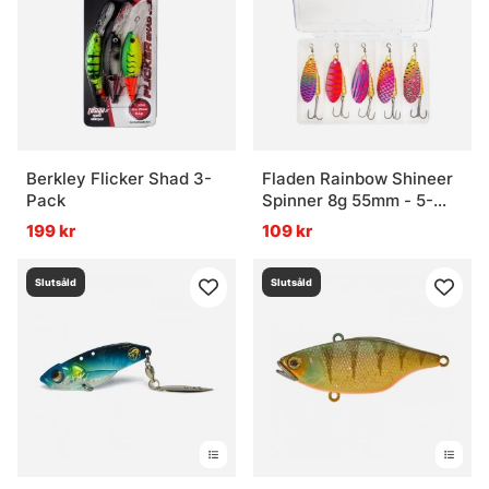
Berkley Flicker Shad 3-
Fladen Rainbow Shineer
Pack
Spinner 8g 55mm - 5-
pack
199 kr
109 kr
Slutsåld
Slutsåld