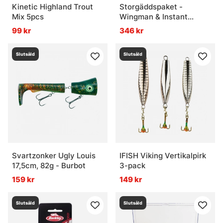
Kinetic Highland Trout
Storgäddspaket -
Mix 5pcs
Wingman & Instant
Spinnerbait
99 kr
346 kr
Slutsåld
Slutsåld
Svartzonker Ugly Louis
IFISH Viking Vertikalpirk
17,5cm, 82g - Burbot
3-pack
159 kr
149 kr
Slutsåld
Slutsåld