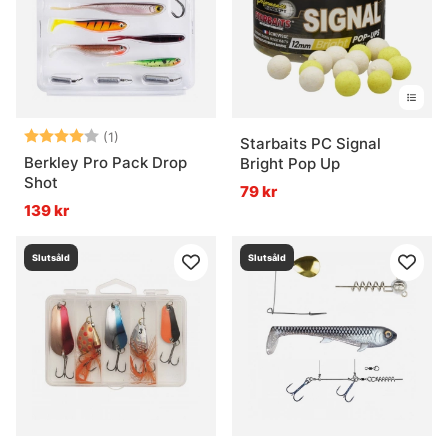
Betyg:
4.0 utav 5 stjärnor
(1)
Starbaits PC Signal
Berkley Pro Pack Drop
Bright Pop Up
Shot
79 kr
139 kr
Slutsåld
Slutsåld