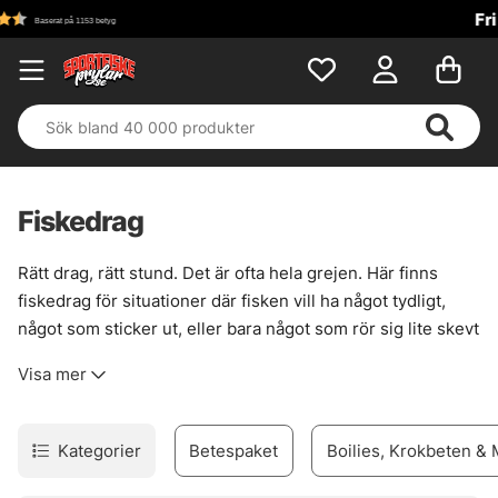
Fri frakt över 699 kr!
Fiskedrag
Rätt drag, rätt stund. Det är ofta hela grejen. Här finns
fiskedrag för situationer där fisken vill ha något tydligt,
något som sticker ut, eller bara något som rör sig lite skevt
och levande. För gädda i vasskanter, för abborre i
Visa mer
strömfåror, för gös när ljuset faller. Sortimentet är brett
men inte spretigt, med beten som faktiskt fyller en
funktion vid vattnet.
Kategorier
Betespaket
Boilies, Krokbeten &
För den som gillar att styra presentationen själv finns
jerkbaits
, där varje knyck ger ny nerv i gången. Vill du ha