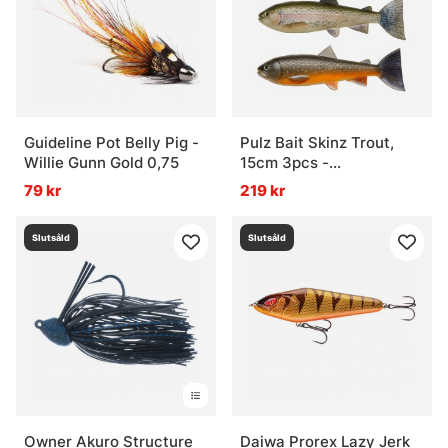
Vad är en wobbler?
Vad är ett tailbete?
Guideline Pot Belly Pig -
Pulz Bait Skinz Trout,
Willie Gunn Gold 0,75
15cm 3pcs -
Brown/Rainbow/Char
79 kr
219 kr
Slutsåld
Slutsåld
Owner Akuro Structure
Daiwa Prorex Lazy Jerk