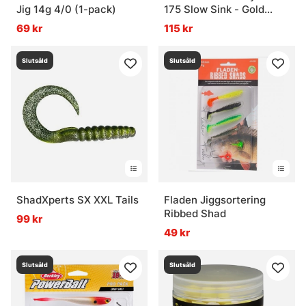
Jig 14g 4/0 (1-pack)
175 Slow Sink - Gold
Tiger
69 kr
115 kr
Slutsåld
Slutsåld
ShadXperts SX XXL Tails
Fladen Jiggsortering
Ribbed Shad
99 kr
49 kr
Slutsåld
Slutsåld