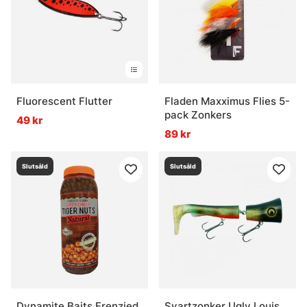
Fluorescent Flutter
Fladen Maxximus Flies 5-
pack Zonkers
49 kr
89 kr
Slutsåld
Slutsåld
Dynamite Baits Frenzied
Svartzonker Ugly Louis