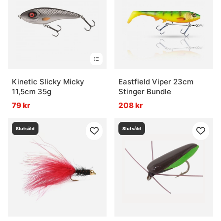
Kinetic Slicky Micky
Eastfield Viper 23cm
11,5cm 35g
Stinger Bundle
79 kr
208 kr
Slutsåld
Slutsåld