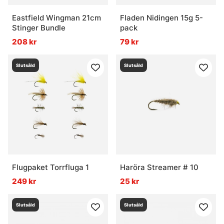
Eastfield Wingman 21cm
Fladen Nidingen 15g 5-
Stinger Bundle
pack
208 kr
79 kr
Slutsåld
Slutsåld
Flugpaket Torrfluga 1
Haröra Streamer # 10
249 kr
25 kr
Slutsåld
Slutsåld