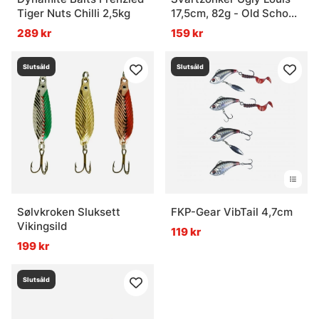
Tiger Nuts Chilli 2,5kg
17,5cm, 82g - Old School
Perch
289 kr
159 kr
Slutsåld
Slutsåld
Sølvkroken Sluksett
FKP-Gear VibTail 4,7cm
Vikingsild
119 kr
199 kr
Slutsåld