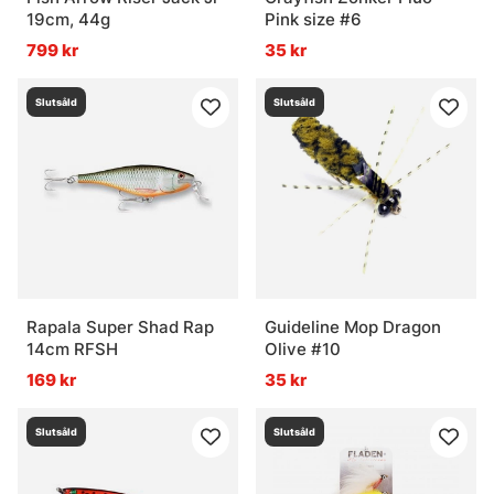
19cm, 44g
Pink size #6
799 kr
35 kr
Slutsåld
Slutsåld
Rapala Super Shad Rap
Guideline Mop Dragon
14cm RFSH
Olive #10
169 kr
35 kr
Slutsåld
Slutsåld