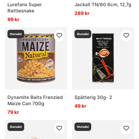
Lurefans Super
Jackall TN/60 6cm, 12,7g
Rattlesnake
289 kr
99 kr
Slutsåld
Slutsåld
Dynamite Baits Frenzied
Spätterig 30g- 2
Maize Can 700g
49 kr
79 kr
Slutsåld
Slutsåld