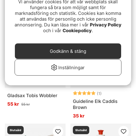
Vi använder cookies för att vår webbplats skall
Scout Kicker Tungsten
Gan Craft Jointed Claw
fungera så bra som möjligt samt för
Bundle
70
marknadsföring och statistik. Cookies kan komma
att användas för personlig och icke personlig
199 kr
299 kr
annonsering. Du kan läsa mer i vår
Privacy Policy
och i vår
Cookiepolicy
.
Slutsåld
Slutsåld
Godkänn & stäng
Inställningar
Betyg:
5.0 utav 5 stjär
(1)
Gladsax Tobis Wobbler
Guideline Elk Caddis
55 kr
55 kr
Brown
35 kr
Slutsåld
Slutsåld