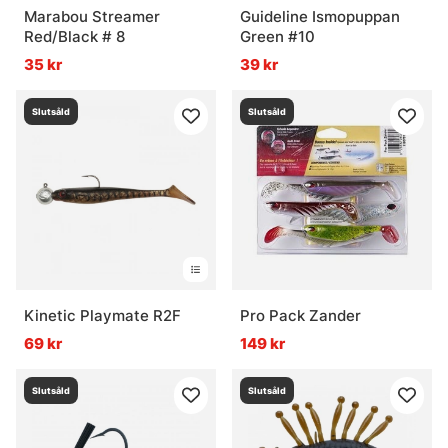
Marabou Streamer
Guideline Ismopuppan
Red/Black # 8
Green #10
35 kr
39 kr
Slutsåld
Slutsåld
Kinetic Playmate R2F
Pro Pack Zander
69 kr
149 kr
Slutsåld
Slutsåld