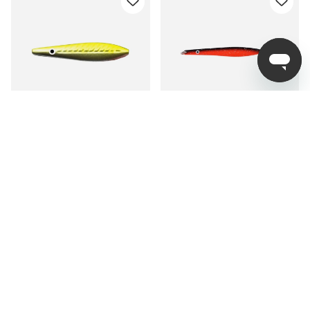
Outlet
60 Lures Shootingstar
IFISH Spear of Fear 26g -
16,5g
RDBK
fr. 99 kr
fr. 39 kr