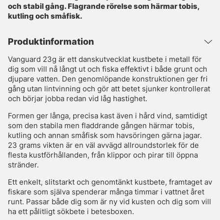
och stabil gång. Flagrande rörelse som härmar tobis,
kutling och småfisk.
Produktinformation
Vanguard 23g är ett danskutvecklat kustbete i metall för
dig som vill nå långt ut och fiska effektivt i både grunt och
djupare vatten. Den genomlöpande konstruktionen ger fri
gång utan lintvinning och gör att betet sjunker kontrollerat
och börjar jobba redan vid låg hastighet.
Formen ger långa, precisa kast även i hård vind, samtidigt
som den stabila men fladdrande gången härmar tobis,
kutling och annan småfisk som havsöringen gärna jagar.
23 grams vikten är en väl avvägd allroundstorlek för de
flesta kustförhållanden, från klippor och pirar till öppna
stränder.
Ett enkelt, slitstarkt och genomtänkt kustbete, framtaget av
fiskare som själva spenderar många timmar i vattnet året
runt. Passar både dig som är ny vid kusten och dig som vill
ha ett pålitligt sökbete i betesboxen.