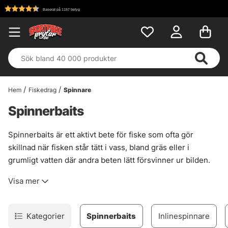
Fri frakt över 699 kr!
Hem
Fiskedrag
Spinnare
Spinnerbaits
Spinnerbaits är ett aktivt bete för fiske som ofta gör
skillnad när fisken står tätt i vass, bland gräs eller i
grumligt vatten där andra beten lätt försvinner ur bilden.
Det snurrande bladet ger både puls och siluett, och just
Visa mer
den kombon kan väcka hugg när det annars känns lite
tomt. Smutsigt vatten? Inga problem. Tät vegetation? Ofta
rätt väg. Betet går att fiska ganska fritt, men det kräver
Kategorier
Spinnerbaits
Inlinespinnare
ändå viss koll i spötoppen och en snabb hand när hugget