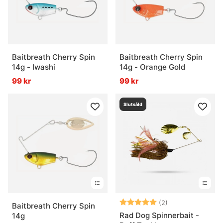
Baitbreath Cherry Spin
Baitbreath Cherry Spin
14g - Iwashi
14g - Orange Gold
99 kr
99 kr
Slutsåld
Betyg:
5.0 utav 5 stjär
(2)
Baitbreath Cherry Spin
Rad Dog Spinnerbait -
14g