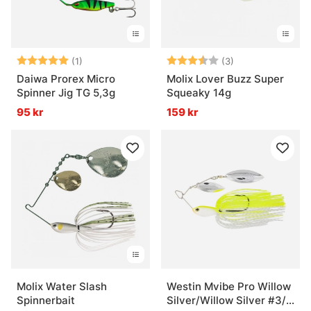
Betyg:
5.0 utav 5 stjärnor
Betyg:
3.7 utav 5 stjär
(1)
(3)
Daiwa Prorex Micro
Molix Lover Buzz Super
Spinner Jig TG 5,3g
Squeaky 14g
95 kr
159 kr
Molix Water Slash
Westin Mvibe Pro Willow
Spinnerbait
Silver/Willow Silver #3/0