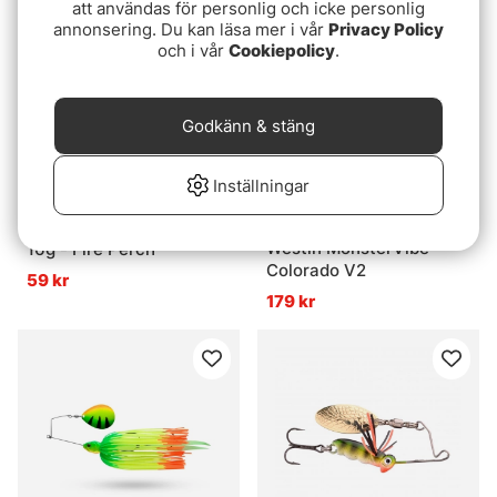
att användas för personlig och icke personlig
annonsering. Du kan läsa mer i vår
Privacy Policy
och i vår
Cookiepolicy
.
Godkänn & stäng
Inställningar
Betyg:
4.0 utav 5 stjär
(1)
Pig Raiser Under Spin
Westin MonsterVibe
16g - Fire Perch
Colorado V2
59 kr
179 kr