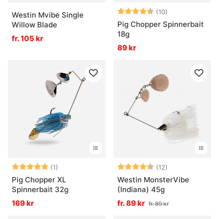
Betyg:
4.7 utav 5 stjä
(10)
Westin Mvibe Single
Pig Chopper Spinnerbait
Willow Blade
18g
fr. 105 kr
89 kr
Betyg:
5.0 utav 5 stjärnor
Betyg:
4.5 utav 5 stjä
(1)
(12)
Pig Chopper XL
Westin MonsterVibe
Spinnerbait 32g
(Indiana) 45g
169 kr
fr. 89 kr
fr. 89 kr