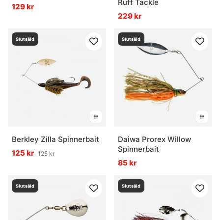
Ruff Tackle
129 kr
229 kr
Slutsåld
Slutsåld
Berkley Zilla Spinnerbait
Daiwa Prorex Willow
Spinnerbait
125 kr
125 kr
85 kr
Slutsåld
Slutsåld