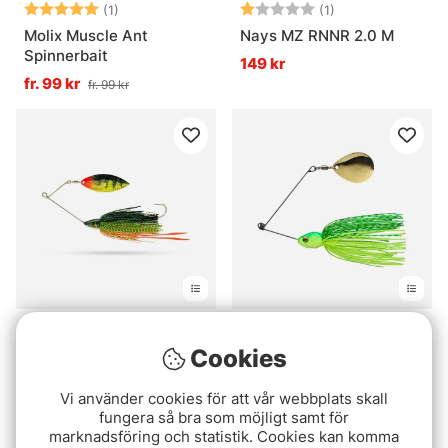
Betyg:
5.0 utav 5 stjärnor
Betyg:
1.0 utav 5 stjärn
(1)
(1)
Molix Muscle Ant
Nays MZ RNNR 2.0 M
Spinnerbait
149 kr
fr. 99 kr
fr. 99 kr
Betyg:
4.5 utav 5 stjärnor
(2)
Daiwa PX FN Spinnerbait
Cookies
Westin MonsterVibe
TG
Willow V2
129 kr
Vi använder cookies för att vår webbplats skall
179 kr
fungera så bra som möjligt samt för
marknadsföring och statistik. Cookies kan komma