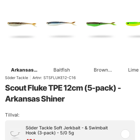
Arkansas
Baitfish
Brown
Lime
Shiner
Chartreuse UV
Söder Tackle
|
Artnr:
STSFLUKE12-C16
Scout Fluke TPE 12cm (5-pack) -
Arkansas Shiner
Tillval:
Söder Tackle Soft Jerkbait - & Swimbait
Hook (3-pack) - 5/0 5g