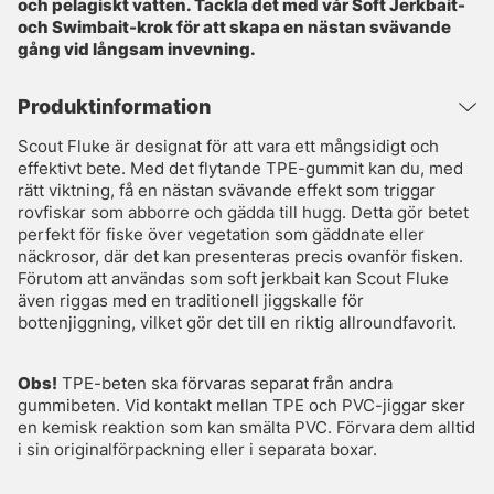
och pelagiskt vatten. Tackla det med vår Soft Jerkbait-
och Swimbait-krok för att skapa en nästan svävande
gång vid långsam invevning.
Produktinformation
Scout Fluke är designat för att vara ett mångsidigt och
effektivt bete. Med det flytande TPE-gummit kan du, med
rätt viktning, få en nästan svävande effekt som triggar
rovfiskar som abborre och gädda till hugg. Detta gör betet
perfekt för fiske över vegetation som gäddnate eller
näckrosor, där det kan presenteras precis ovanför fisken.
Förutom att användas som soft jerkbait kan Scout Fluke
även riggas med en traditionell jiggskalle för
bottenjiggning, vilket gör det till en riktig allroundfavorit.
Obs!
TPE-beten ska förvaras separat från andra
gummibeten. Vid kontakt mellan TPE och PVC-jiggar sker
en kemisk reaktion som kan smälta PVC. Förvara dem alltid
i sin originalförpackning eller i separata boxar.