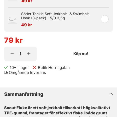
49 kr
Söder Tackle Soft Jerkbait- & Swimbait
Hook (3-pack) - 5/0 3,5g
49 kr
79
kr
Köp nu!
10+
i lager
Butik Hornsgatan
Omgående leverans
Sammanfattning
Scout Fluke är ett soft jerkbait tillverkat i högkvalitativt
TPE-gummi, framtaget för effektivt fiske i både grunt