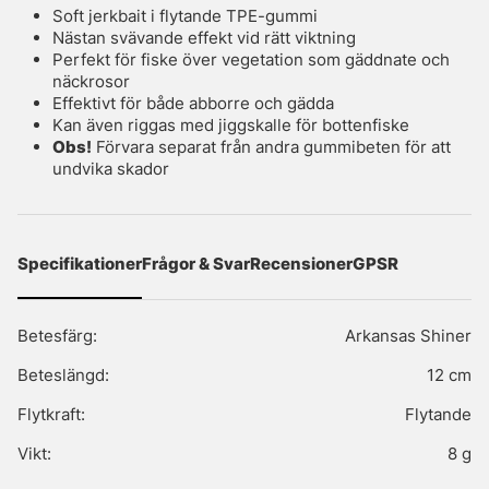
Soft jerkbait i flytande TPE-gummi
Nästan svävande effekt vid rätt viktning
Perfekt för fiske över vegetation som gäddnate och
näckrosor
Effektivt för både abborre och gädda
Kan även riggas med jiggskalle för bottenfiske
Obs!
Förvara separat från andra gummibeten för att
undvika skador
Specifikationer
Frågor & Svar
Recensioner
GPSR
Betesfärg:
Arkansas Shiner
Beteslängd:
12 cm
Flytkraft:
Flytande
Vikt:
8 g