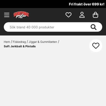
Fri frakt över 699 kr!
Hem
Fiskedrag
Jiggar & Gummibeten
Soft Jerkbait & Pintails