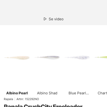
Se video
Albino Pearl
Albino Shad
Blue Pearl
Char
Holographic
Pe
Rapala
|
Artnr:
152292NO
Rapala CrushCity Freeloader