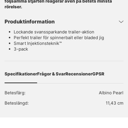
följsamma stjärten reagerar även på betets minsta
rörelser.
Produktinformation
Lockande svanssparkande trailer-aktion
Perfekt trailer för spinnerbait eller bladed jig
Smart Injektionsteknik™
3-pack
Specifikationer
Frågor & Svar
Recensioner
GPSR
Betesfärg:
Albino Pearl
Beteslängd:
11,43 cm