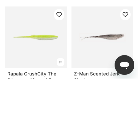
Rapala CrushCity The
Z-Man Scented Jerk
Stingman 10cm, 4,5g -
Shadz
Chart White Flash
fr. 65 kr
fr. 79 kr