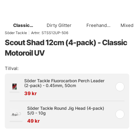
Classic
Dirty Glitter
Freehand
Mixed
Motoroil UV
Firetiger UV
Söder Tackle
|
Artnr:
STSS12UP-506
Scout Shad 12cm (4-pack) - Classic
Motoroil UV
Tillval:
Söder Tackle Fluorocarbon Perch Leader
(2-pack) - 0.45mm, 50cm
39 kr
Söder Tackle Round Jig Head (4-pack)
5/0 - 10g
49 kr