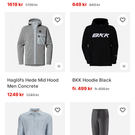
Solglasögon
D.Anthracite
1619 kr
649 kr
1799 kr
649 kr
Vanliga frågor om kläder och skor för fiske
Vad är lagerprincipen vid fiske?
Vad är ett underställ bra för?
Vad är en flytoverall?
Haglöfs Hede Mid Hood
BKK Hoodie Black
Men Concrete
fr. 499 kr
fr. 499 kr
1249 kr
1249 kr
Vad är skillnaden mellan fiskeskor och vanliga
skor?