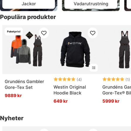
Jackor
Vadarutrustning
Populära produkter
Paketpris!
Betyg:
5.0 utav 5 stjärnor
Betyg:
(4)
(1)
Grundéns Gambler
Westin Original
Grundéns Ga
Gore-Tex Set
Hoodie Black
Gore-Tex® Bi
9889 kr
Anchor
649 kr
5999 kr
Nyheter