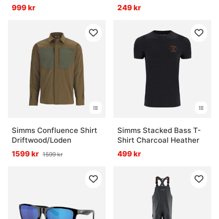
Cohen Plaid Dark Olive
999 kr
249 kr
Simms Confluence Shirt
Simms Stacked Bass T-
Driftwood/Loden
Shirt Charcoal Heather
1599 kr
499 kr
1599 kr