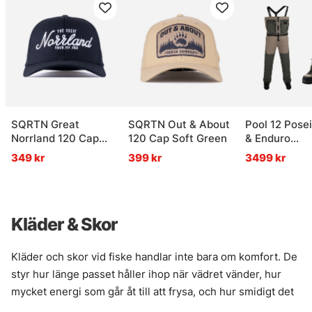
SQRTN Great
SQRTN Out & About
Pool 12 Pose
Norrland 120 Cap
120 Cap Soft Green
& Enduro
Black
Vadarpaket
349 kr
399 kr
3499 kr
Kläder & Skor
Kläder och skor vid fiske handlar inte bara om komfort. De
styr hur länge passet håller ihop när vädret vänder, hur
mycket energi som går åt till att frysa, och hur smidigt det
blir att röra sig mellan brygga, båt och strandkant. Rätt