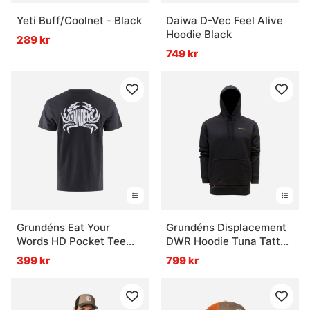
Yeti Buff/Coolnet - Black
Daiwa D-Vec Feel Alive
Hoodie Black
289 kr
749 kr
Grundéns Eat Your
Grundéns Displacement
Words HD Pocket Tee
DWR Hoodie Tuna Tattoo
Black Crab Graphic
Black
399 kr
799 kr