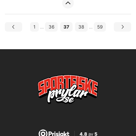
1
...
36
37
38
...
59
4,8
av
5