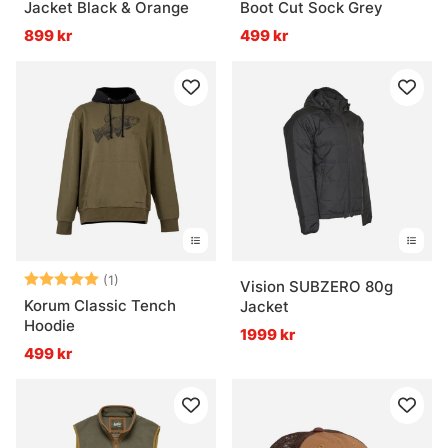
Jacket Black & Orange
Boot Cut Sock Grey
899 kr
499 kr
Betyg:
5.0 utav 5 stjärnor
(1)
Vision SUBZERO 80g
Korum Classic Tench
Jacket
Hoodie
1999 kr
499 kr