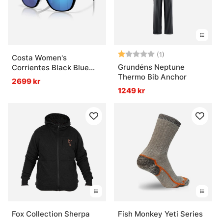
Betyg:
1.0 utav 5 stjärn
(1)
Costa Women's
Grundéns Neptune
Corrientes Black Blue
Thermo Bib Anchor
Mirror 580G
2699 kr
1249 kr
Fox Collection Sherpa
Fish Monkey Yeti Series