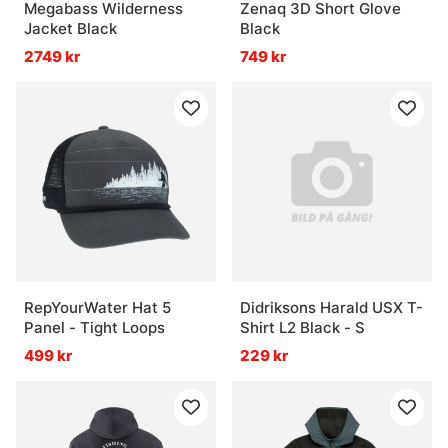
Megabass Wilderness
Zenaq 3D Short Glove
Jacket Black
Black
2749 kr
749 kr
RepYourWater Hat 5
Didriksons Harald USX T-
Panel - Tight Loops
Shirt L2 Black - S
499 kr
229 kr