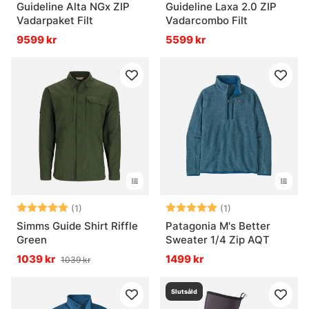
Guideline Alta NGx ZIP
Guideline Laxa 2.0 ZIP
Vadarpaket Filt
Vadarcombo Filt
9599 kr
5599 kr
Betyg:
5.0 utav 5 stjärnor
Betyg:
5.0 utav 5 stjär
(1)
(1)
Simms Guide Shirt Riffle
Patagonia M's Better
Green
Sweater 1/4 Zip AQT
1039 kr
1499 kr
1039 kr
Slutsåld