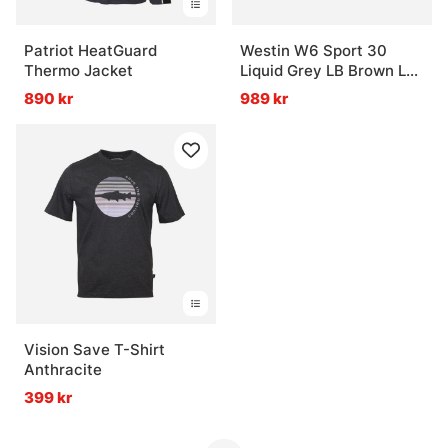
Patriot HeatGuard
Westin W6 Sport 30
Thermo Jacket
Liquid Grey LB Brown LM
Silver Flash Ar Blue Filter
890 kr
989 kr
Cat, 3
Vision Save T-Shirt
Anthracite
399 kr