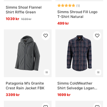
Betyg:
5.0 utav 5 stjär
(1)
Simms Shoal Flannel
Simms Shroud Fill Logo
Shirt Riffle Green
T-Shirt Natural
1039 kr
1039 kr
499 kr
Patagonia M's Granite
Simms ColdWeather
Crest Rain Jacket FBK
Shirt Selvedge Logan
Plaid
3399 kr
1699 kr