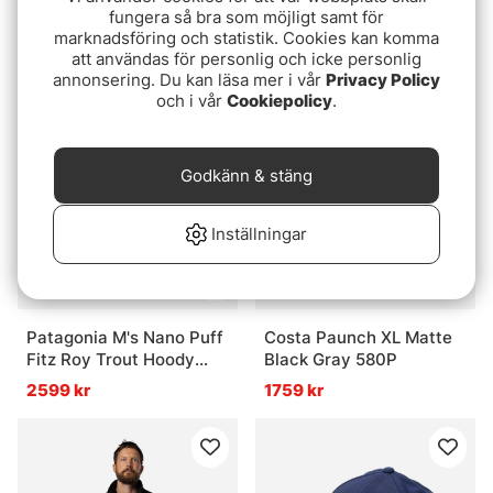
Loop Flyt Polartec M´s
Patagonia Sun Mask -
fungera så bra som möjligt samt för
L/S Blue Gray
Forever Grey
marknadsföring och statistik. Cookies kan komma
att användas för personlig och icke personlig
1195 kr
399 kr
annonsering. Du kan läsa mer i vår
Privacy Policy
och i vår
Cookiepolicy
.
Godkänn & stäng
Inställningar
Patagonia M's Nano Puff
Costa Paunch XL Matte
Fitz Roy Trout Hoody
Black Gray 580P
OTBR
2599 kr
1759 kr