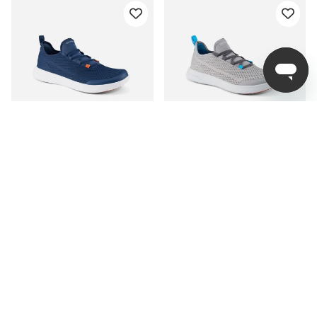
Grundéns CrossCurrent
Grundéns CrossCurrent
Boat Shoe Blue Abyss
Boat Shoe Steel Grey
fr. 899 kr
fr. 899 kr