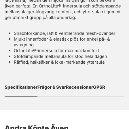
lätt känsla, medan den mjuka insidan gör skon bekväm
även barfota. En OrthoLite®-innersula och stötdämpande
mellansula ger långvarig komfort, och yttersulan i gummi
ger utmärkt grepp på alla underlag.
Snabbtorkande, lätt & ventilerande mesh-ovandel
Mjukt innerfoder & elastisk plös för enkel på- &
avtagning
OrthoLite®-innersula för maximal komfort
Stötdämpande mellansula för stöd hela dagen
Räfflad, halksäker & icke-märkande yttersula
Specifikationer
Frågor & Svar
Recensioner
GPSR
Andra Köpte Även