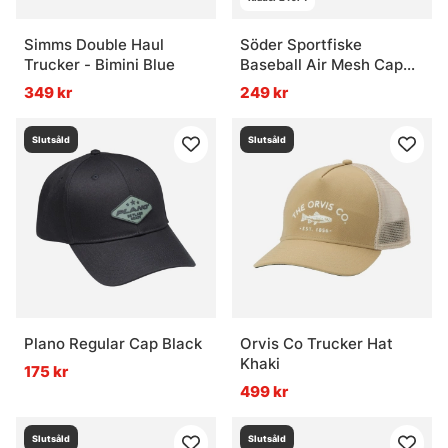
Simms Double Haul
Söder Sportfiske
Trucker - Bimini Blue
Baseball Air Mesh Cap
Black
349 kr
249 kr
Slutsåld
Slutsåld
Plano Regular Cap Black
Orvis Co Trucker Hat
Khaki
175 kr
499 kr
Slutsåld
Slutsåld