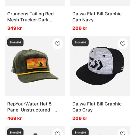
Grundéns Tailing Red
Daiwa Flat Bill Graphic
Mesh Trucker Dark
Cap Navy
Brown/Whiskey
349 kr
209 kr
Slutsåld
Slutsåld
RepYourWater Hat 5
Daiwa Flat Bill Graphic
Panel Unstructured -
Cap Gray
Sunset Squatch
469 kr
209 kr
Corduroy Edition
Slutsåld
Slutsåld