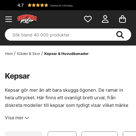
Fri frakt över 699 kr!
Hem
Kläder & Skor
Kepsar & Huvudbonader
Kepsar
Kepsar gör mer än att bara skugga ögonen. De ramar in
hela uttrycket. Här finns ett ovanligt brett urval, från
diskreta modeller till kepsar som tydligt visar vilket märke
som hör hemma på huvudet. Bra vid bländande sol, vid
Visa mer
blöta pass och när vinden vill riva lite i kanten. Små
detaljer, stor skillnad.
Utbudet är stort med flit. Då finns det plats för både den