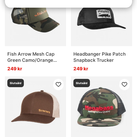
Fish Arrow Mesh Cap
Headbanger Pike Patch
Green Camo/Orange
Snapback Trucker
logo
249 kr
249 kr
Slutsåld
Slutsåld