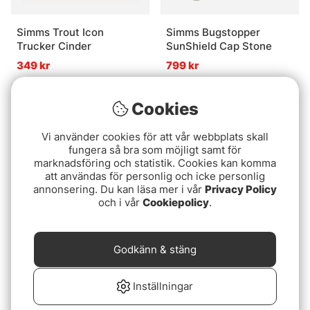
Simms Trout Icon
Simms Bugstopper
Trucker Cinder
SunShield Cap Stone
349 kr
799 kr
Slutsåld
Slutsåld
Cookies
Vi använder cookies för att vår webbplats skall
fungera så bra som möjligt samt för
marknadsföring och statistik. Cookies kan komma
att användas för personlig och icke personlig
annonsering. Du kan läsa mer i vår
Privacy Policy
och i vår
Cookiepolicy
.
Vision Natives 9.0 Cap
FlyBag FB Cap D. Grey
Godkänn & stäng
369 kr
349 kr
Inställningar
Slutsåld
Slutsåld