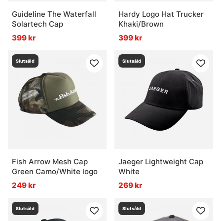
Guideline The Waterfall
Hardy Logo Hat Trucker
Solartech Cap
Khaki/Brown
399 kr
399 kr
Slutsåld
Slutsåld
Fish Arrow Mesh Cap
Jaeger Lightweight Cap
Green Camo/White logo
White
249 kr
269 kr
Slutsåld
Slutsåld