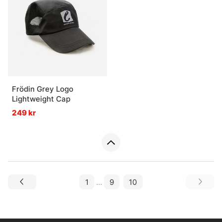
Frödin Grey Logo
Lightweight Cap
249 kr
1
...
9
10