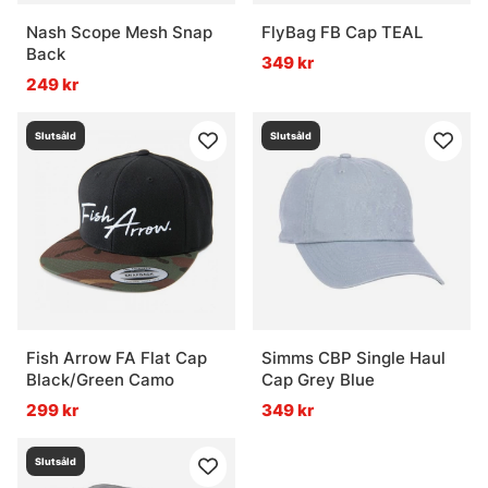
Nash Scope Mesh Snap
FlyBag FB Cap TEAL
Back
349 kr
249 kr
Slutsåld
Slutsåld
Fish Arrow FA Flat Cap
Simms CBP Single Haul
Black/Green Camo
Cap Grey Blue
299 kr
349 kr
Slutsåld