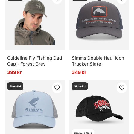
Vad är en bra keps för fiske?
Guideline Fly Fishing Dad
Simms Double Haul Icon
Cap - Forest Grey
Trucker Slate
399 kr
349 kr
Slutsåld
Slutsåld
Kläder 2 för 1