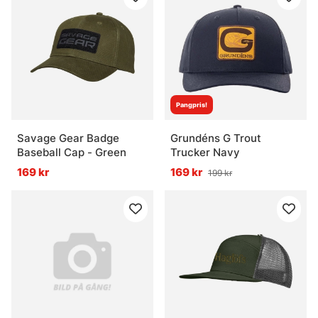
Pangpris!
Savage Gear Badge
Grundéns G Trout
Baseball Cap - Green
Trucker Navy
169 kr
169 kr
199 kr