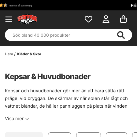
Fri frakt över 699 kr!
Hem
Kläder & Skor
Kepsar & Huvudbonader
Kepsar och huvudbonader gör mer än att bara sätta rätt
prägel vid bryggan. De skärmar av när solen står lågt och
vattnet bländar, de håller pannluggen på plats när vinden
tar i, och de kan faktiskt göra en lång dag betydligt
Visa mer
behagligare. Här finns allt från truckerkepsar till mössor
och mygghattar, så det brukar vara rätt lätt att hitta något
som passar både väder och fiskepass.