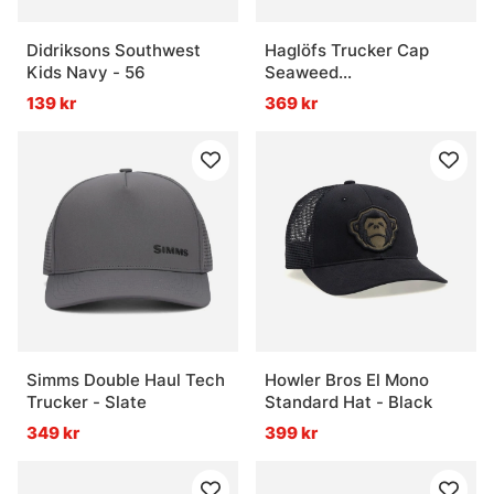
Didriksons Southwest
Haglöfs Trucker Cap
Kids Navy - 56
Seaweed
Green/Magnetite
139 kr
369 kr
Simms Double Haul Tech
Howler Bros El Mono
Trucker - Slate
Standard Hat - Black
349 kr
399 kr