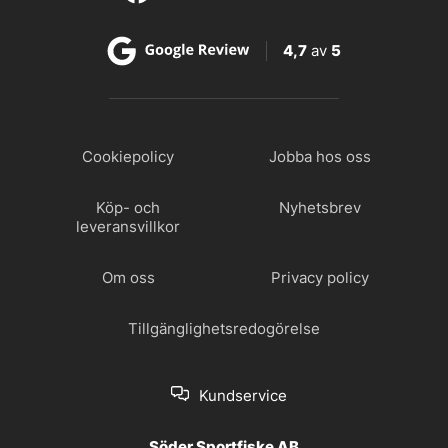
4,7
av
5
Cookiepolicy
Jobba hos oss
Köp- och
Nyhetsbrev
leveransvillkor
Om oss
Privacy policy
Tillgänglighetsredogörelse
Kundservice
Söder Sportfiske AB