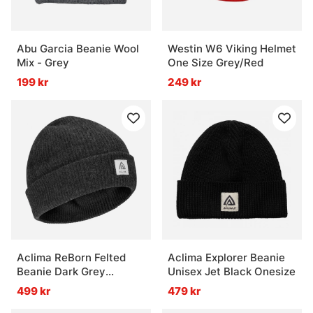
Abu Garcia Beanie Wool
Westin W6 Viking Helmet
Mix - Grey
One Size Grey/Red
199 kr
249 kr
Aclima ReBorn Felted
Aclima Explorer Beanie
Beanie Dark Grey
Unisex Jet Black Onesize
Melange
499 kr
479 kr