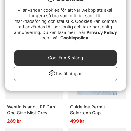
Vi använder cookies för att vår webbplats skall
fungera så bra som möjligt samt för
Grundéns King of the
Abu Garcia Flat Brim Cap
marknadsföring och statistik. Cookies kan komma
Lakes Trucker Brown
- Heather grey
att användas för personlig och icke personlig
annonsering. Du kan läsa mer i vår
Privacy Policy
349 kr
199 kr
och i vår
Cookiepolicy
.
Godkänn & stäng
Inställningar
Westin Island UPF Cap
Guideline Permit
One Size Mist Grey
Solartech Cap
289 kr
499 kr