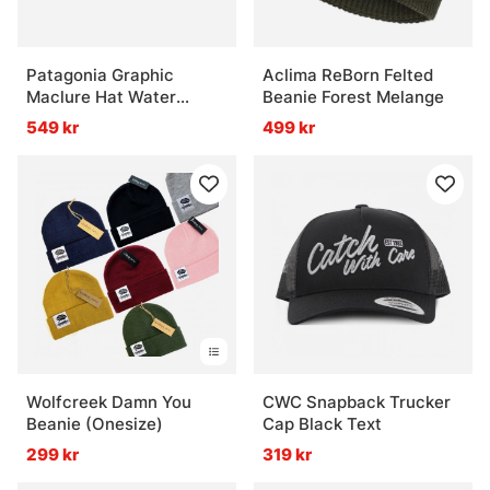
Patagonia Graphic
Aclima ReBorn Felted
Maclure Hat Water
Beanie Forest Melange
People Label: Pelican
549 kr
499 kr
Wolfcreek Damn You
CWC Snapback Trucker
Beanie (Onesize)
Cap Black Text
299 kr
319 kr