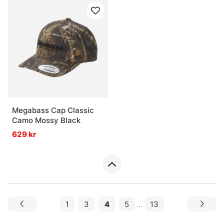
Megabass Cap Classic
Camo Mossy Black
629 kr
1
3
4
5
...
13