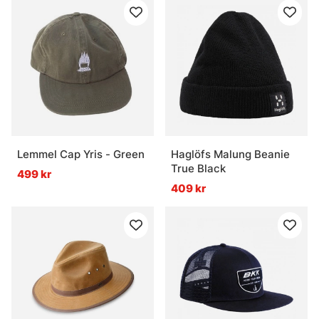
Lemmel Cap Yris - Green
Haglöfs Malung Beanie
True Black
499 kr
409 kr