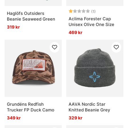
Betyg:
1.0 utav 5 stjärn
(1)
Haglöfs Outsiders
Aclima Forester Cap
Beanie Seaweed Green
Unisex Olive One Size
319 kr
469 kr
Grundéns Redfish
AAVA Nordic Star
Trucker FP Duck Camo
Knitted Beanie Grey
349 kr
329 kr