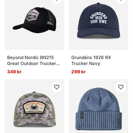
Vad är en mygghatt?
Vad är en mössa för fiske?
Beyond Nordic BN215
Grundéns 1926 RX
Great Outdoor Trucker
Trucker Navy
Cap G-Black
349 kr
299 kr