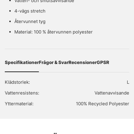
Vatten- och smutsavvisande
4-vägs stretch
Återvunnet tyg
Material: 100 % återvunnen polyester
Specifikationer
Frågor & Svar
Recensioner
GPSR
Klädstorlek:
L
Vattenresistens:
Vattenavvisande
Yttermaterial:
100% Recycled Polyester