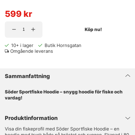
599
kr
Köp nu!
10+
i lager
Butik Hornsgatan
Omgående leverans
Sammanfattning
Söder Sportfiske Hoodie – snygg hoodie för fiske och
vardag!
Produktinformation
Visa din fiskeprofil med Söder Sportfiske Hoodie – en
hoodie med tryck både på bröstet och ryggen. Skapad i 80