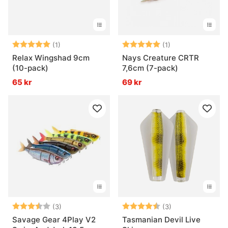
Betyg:
5.0 utav 5 stjärnor
Betyg:
5.0 utav 5 stjär
(1)
(1)
Relax Wingshad 9cm
Nays Creature CRTR
(10-pack)
7,6cm (7-pack)
65 kr
69 kr
Betyg:
3.7 utav 5 stjärnor
Betyg:
4.7 utav 5 stjär
(3)
(3)
Savage Gear 4Play V2
Tasmanian Devil Live