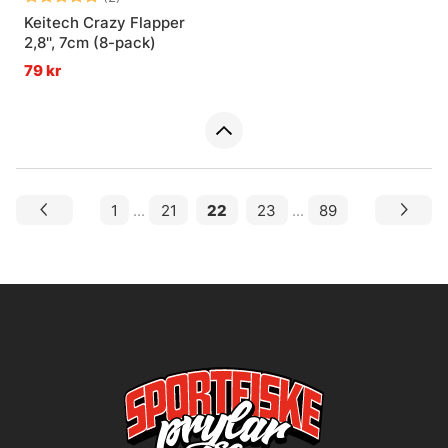
Keitech Crazy Flapper
2,8'', 7cm (8-pack)
79 kr
1
...
21
22
23
...
89