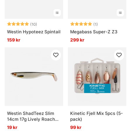
Betyg:
5.0 utav 5 stjärnor
Betyg:
5.0 utav 5 stjär
(10)
(1)
Westin Hypoteez Spintail
Megabass Super-Z Z3
159 kr
299 kr
Westin ShadTeez Slim
Kinetic Fjell Mix 5pcs (5-
14cm 17g Lively Roach
pack)
(bulk)
19 kr
99 kr