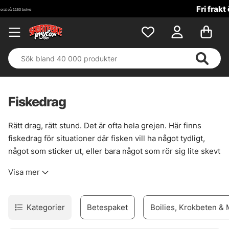
Fri frakt över 699 kr!
Fiskedrag
Rätt drag, rätt stund. Det är ofta hela grejen. Här finns
fiskedrag för situationer där fisken vill ha något tydligt,
något som sticker ut, eller bara något som rör sig lite skevt
och levande. För gädda i vasskanter, för abborre i
Visa mer
strömfåror, för gös när ljuset faller. Sortimentet är brett
men inte spretigt, med beten som faktiskt fyller en
funktion vid vattnet.
Kategorier
Betespaket
Boilies, Krokbeten &
För den som gillar att styra presentationen själv finns
jerkbaits
, där varje knyck ger ny nerv i gången. Vill du ha