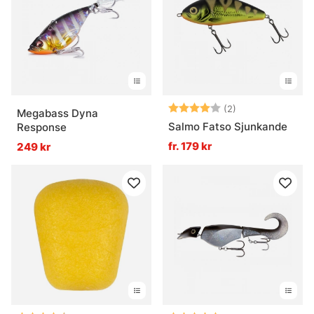
Vad är en wobbler?
Vad är ett tailbete?
Betyg:
4.0 utav 5 stjär
(2)
Megabass Dyna
Salmo Fatso Sjunkande
Response
fr. 179 kr
249 kr