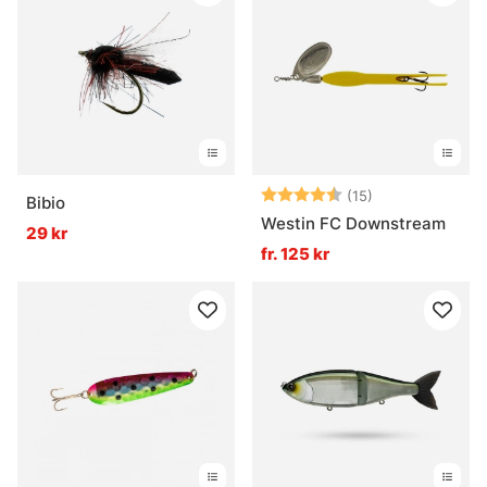
Betyg:
4.5 utav 5 stjä
(15)
Bibio
Westin FC Downstream
29 kr
fr. 125 kr