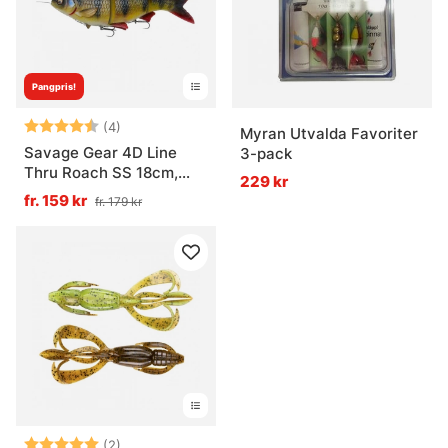
Pangpris!
Betyg:
4.8 utav 5 stjärnor
(4)
Myran Utvalda Favoriter
Savage Gear 4D Line
3-pack
Thru Roach SS 18cm,
229 kr
80g
fr. 159 kr
fr. 179 kr
Betyg:
5.0 utav 5 stjärnor
(2)