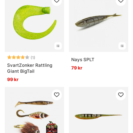
Betyg:
4.0 utav 5 stjärnor
(1)
Nays SPLT
SvartZonker Rattling
79 kr
Giant BigTail
99 kr