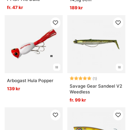
fr. 47 kr
189 kr
Betyg:
5.0 utav 5 stjär
(1)
Arbogast Hula Popper
Savage Gear Sandeel V2
139 kr
Weedless
fr. 99 kr