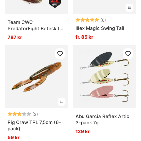
Betyg:
5.0 utav 5 stjär
(6)
Team CWC
Illex Magic Swing Tail
PredatorFight Beteskit
Gädda
fr. 85 kr
787 kr
Betyg:
3.0 utav 5 stjärnor
(2)
Abu Garcia Reflex Artic
Pig Craw TPL 7,5cm (6-
3-pack 7g
pack)
129 kr
59 kr