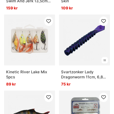
Swim And Jerk 13,5cm
Skin
20g SS
159 kr
109 kr
Kinetic River Lake Mix
Svartzonker Lady
5pcs
Dragonworm 11cm, 6,8g
(6-pack)
89 kr
75 kr