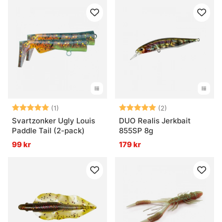
Betyg:
5.0 utav 5 stjärnor
Betyg:
5.0 utav 5 stjär
(1)
(2)
Svartzonker Ugly Louis
DUO Realis Jerkbait
Paddle Tail (2-pack)
855SP 8g
99 kr
179 kr