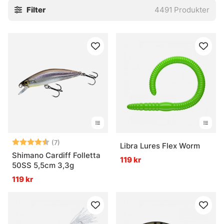
Filter
4491
Produkter
ett jämnt, slingrande spår är
wobblers
ett säkert val i
många lägen. Och när fisken vill ha något smalt, följsamt
och lite mer långsmalt i rörelsen, då är
tailbeten
ett klokt
kort. Små skillnader. Stor effekt.
Jerkbaits
Tailbeten
Wobblers
Alla gäddrag
Betyg:
4.6 utav 5 stjärnor
(7)
Libra Lures Flex Worm
Vanliga frågor om fiskedrag
Shimano Cardiff Folletta
119 kr
50SS 5,5cm 3,3g
Vad är ett fiskedrag?
119 kr
Vad är ett jerkbait?