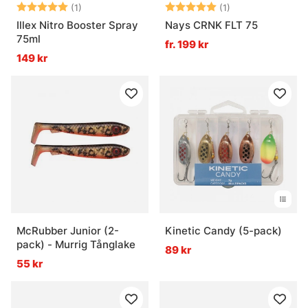
Betyg:
5.0 utav 5 stjärnor
Betyg:
5.0 utav 5 stjär
(1)
(1)
Illex Nitro Booster Spray
Nays CRNK FLT 75
75ml
fr. 199 kr
149 kr
McRubber Junior (2-
Kinetic Candy (5-pack)
pack) - Murrig Tånglake
89 kr
55 kr