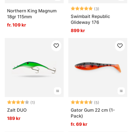
Betyg:
5.0 utav 5 stjär
(3)
Northern King Magnum
Swimbait Republic
18gr 115mm
Glideway 176
fr. 109 kr
899 kr
Betyg:
4.0 utav 5 stjärnor
Betyg:
4.2 utav 5 stjär
(1)
(5)
Zalt DUO
Gator Gum 22 cm (1-
Pack)
189 kr
fr. 69 kr