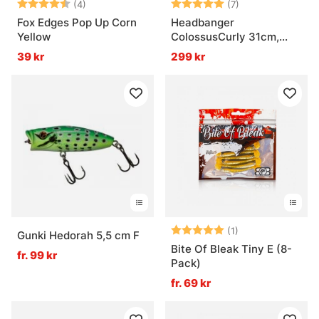
Betyg:
4.8 utav 5 stjärnor
Betyg:
5.0 utav 5 stjär
(4)
(7)
Fox Edges Pop Up Corn
Headbanger
Yellow
ColossusCurly 31cm,
170g
39 kr
299 kr
Betyg:
5.0 utav 5 stjär
(1)
Gunki Hedorah 5,5 cm F
Bite Of Bleak Tiny E (8-
fr. 99 kr
Pack)
fr. 69 kr