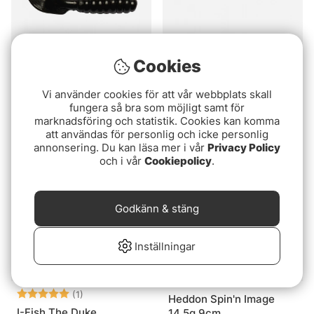
Cookies
Betyg:
4.0 utav 5 stjär
(2)
Big Bite Baits Curl Tail
Westin Swimming Worm
Grub 3.0 (10-pack)
Vi använder cookies för att vår webbplats skall
13cm, 5g (5-pack)
fungera så bra som möjligt samt för
79 kr
marknadsföring och statistik. Cookies kan komma
59 kr
59 kr
att användas för personlig och icke personlig
annonsering. Du kan läsa mer i vår
Privacy Policy
och i vår
Cookiepolicy
.
Godkänn & stäng
Inställningar
Betyg:
5.0 utav 5 stjärnor
(1)
Heddon Spin'n Image
I-Fish The Duke
14,5g 9cm