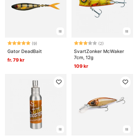
Betyg:
5.0 utav 5 stjärnor
Betyg:
3.0 utav 5 stjär
(9)
(2)
Gator DeadBait
SvartZonker McWaker
7cm, 12g
fr. 79 kr
109 kr