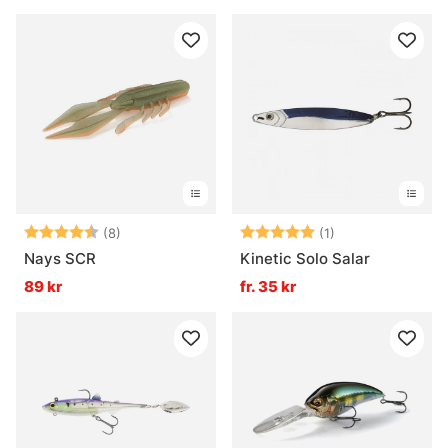
Betyg:
4.9 utav 5 stjärnor
Betyg:
5.0 utav 5 stjär
(8)
(1)
Nays SCR
Kinetic Solo Salar
89 kr
fr. 35 kr