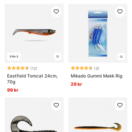
3 för 2
Betyg:
4.7 utav 5 stjärnor
Betyg:
4.3 utav 5 stjär
(12)
(3)
Eastfield Tomcat 24cm,
Mikado Gummi Makk Rig
70g
29 kr
99 kr