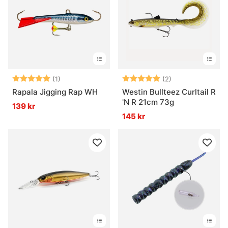
Vad är en wobbler?
Vad är ett tailbete?
Betyg:
5.0 utav 5 stjärnor
Betyg:
5.0 utav 5 stjär
(1)
(2)
Rapala Jigging Rap WH
Westin Bullteez Curltail R
'N R 21cm 73g
139 kr
145 kr