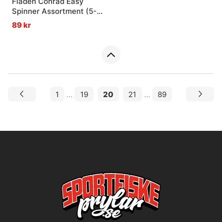
Fladen Conrad Easy
Spinner Assortment (5-
pack) - 5g
89 kr
1
...
19
20
21
...
89