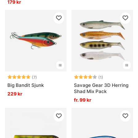
179 kr
Betyg:
5.0 utav 5 stjärnor
Betyg:
4.0 utav 5 stjär
(7)
(1)
Big Bandit Sjunk
Savage Gear 3D Herring
Shad Mix Pack
229 kr
fr. 99 kr