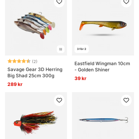
3 för 2
Betyg:
4.5 utav 5 stjärnor
(2)
Eastfield Wingman 10cm
Savage Gear 3D Herring
- Golden Shiner
Big Shad 25cm 300g
39 kr
289 kr