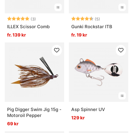
Betyg:
5.0 utav 5 stjärnor
Betyg:
4.6 utav 5 stjär
(3)
(5)
ILLEX Scissor Comb
Gunki Rockstar ITB
fr. 139 kr
fr. 19 kr
Pig Digger Swim Jig 15g -
Asp Spinner UV
Motoroil Pepper
129 kr
69 kr