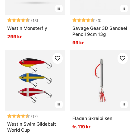
Betyg:
4.8 utav 5 stjärnor
Betyg:
4.7 utav 5 stjär
(18)
(3)
Westin Monsterfly
Savage Gear 3D Sandeel
Pencil 9cm 13g
299 kr
99 kr
Betyg:
4.8 utav 5 stjärnor
(17)
Fladen Skreipilken
Westin Swim Glidebait
fr. 119 kr
World Cup