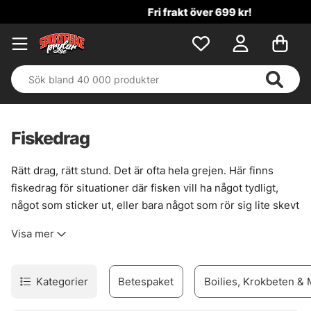
Fri frakt över 699 kr!
Fiskedrag
Rätt drag, rätt stund. Det är ofta hela grejen. Här finns
fiskedrag för situationer där fisken vill ha något tydligt,
något som sticker ut, eller bara något som rör sig lite skevt
och levande. För gädda i vasskanter, för abborre i
Visa mer
strömfåror, för gös när ljuset faller. Sortimentet är brett
men inte spretigt, med beten som faktiskt fyller en
funktion vid vattnet.
Kategorier
Betespaket
Boilies, Krokbeten &
För den som gillar att styra presentationen själv finns
jerkbaits
, där varje knyck ger ny nerv i gången. Vill du ha