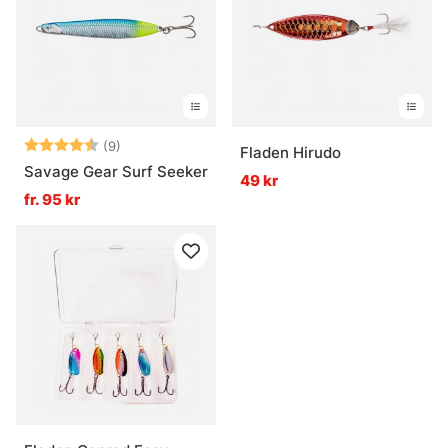
Betyg:
4.7 utav 5 stjärnor
(9)
Fladen Hirudo
Savage Gear Surf Seeker
49 kr
fr. 95 kr