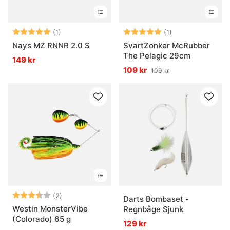
Betyg:
5.0 utav 5 stjärnor
Betyg:
5.0 utav 5 stjär
(1)
(1)
Nays MZ RNNR 2.0 S
SvartZonker McRubber
The Pelagic 29cm
149 kr
109 kr
109 kr
Betyg:
3.5 utav 5 stjärnor
(2)
Darts Bombaset -
Westin MonsterVibe
Regnbåge Sjunk
(Colorado) 65 g
129 kr