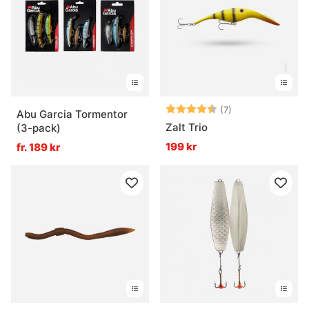
Betyg:
4.9 utav 5 stjär
(7)
Abu Garcia Tormentor
Zalt Trio
(3-pack)
199 kr
fr. 189 kr