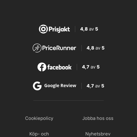
4,8
av
5
4,8
av
5
4,7
av
5
4,7
av
5
Cookiepolicy
Jobba hos oss
Köp- och
Nyhetsbrev