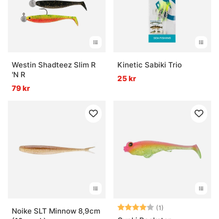
Westin Shadteez Slim R
Kinetic Sabiki Trio
'N R
25 kr
79 kr
Betyg:
4.0 utav 5 stjär
(1)
Noike SLT Minnow 8,9cm