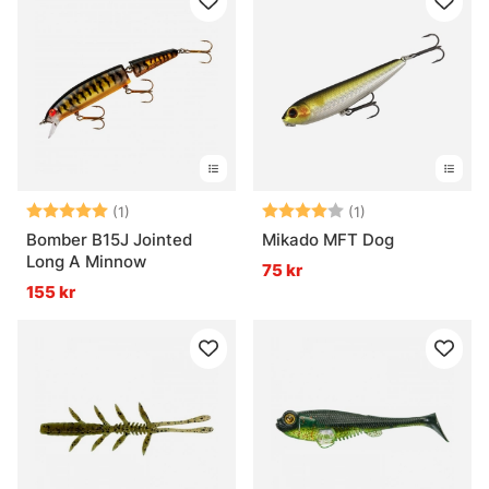
Betyg:
5.0 utav 5 stjärnor
Betyg:
4.0 utav 5 stjär
(1)
(1)
Bomber B15J Jointed
Mikado MFT Dog
Long A Minnow
75 kr
155 kr