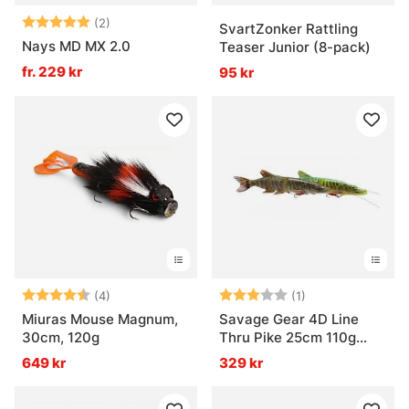
Betyg:
5.0 utav 5 stjärnor
(2)
SvartZonker Rattling
Nays MD MX 2.0
Teaser Junior (8-pack)
fr. 229 kr
95 kr
Betyg:
4.8 utav 5 stjärnor
Betyg:
3.0 utav 5 stjär
(4)
(1)
Miuras Mouse Magnum,
Savage Gear 4D Line
30cm, 120g
Thru Pike 25cm 110g
Slow Sink
649 kr
329 kr