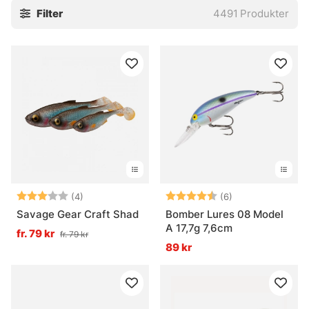
Filter
4491
Produkter
ett jämnt, slingrande spår är
wobblers
ett säkert val i
många lägen. Och när fisken vill ha något smalt, följsamt
och lite mer långsmalt i rörelsen, då är
tailbeten
ett klokt
kort. Små skillnader. Stor effekt.
Jerkbaits
Tailbeten
Wobblers
Alla gäddrag
Betyg:
3.0 utav 5 stjärnor
Betyg:
4.3 utav 5 stjär
(4)
(6)
Vanliga frågor om fiskedrag
Savage Gear Craft Shad
Bomber Lures 08 Model
A 17,7g 7,6cm
fr. 79 kr
fr. 79 kr
Vad är ett fiskedrag?
89 kr
Vad är ett jerkbait?