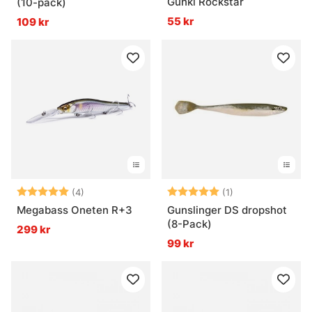
Gunki Rockstar
(10-pack)
55 kr
109 kr
Betyg:
5.0 utav 5 stjärnor
Betyg:
5.0 utav 5 stjär
(4)
(1)
Megabass Oneten R+3
Gunslinger DS dropshot
(8-Pack)
299 kr
99 kr