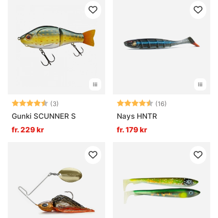
Betyg:
4.7 utav 5 stjärnor
Betyg:
4.6 utav 5 stjä
(3)
(16)
Gunki SCUNNER S
Nays HNTR
fr. 229 kr
fr. 179 kr