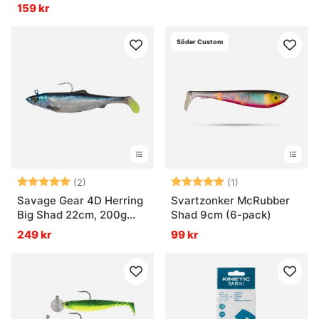
159 kr
Söder Custom
Betyg:
5.0 utav 5 stjärnor
Betyg:
5.0 utav 5 stjär
(2)
(1)
Savage Gear 4D Herring
Svartzonker McRubber
Big Shad 22cm, 200g
Shad 9cm (6-pack)
2+1pcs
249 kr
99 kr