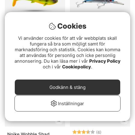
Cookies
3 för 2
Betyg:
5.0 utav 5 stjär
(1)
Vi använder cookies för att vår webbplats skall
Eastfield Wingman 10cm
fungera så bra som möjligt samt för
Bomber SW CD30
- Fire Tiger
marknadsföring och statistik. Cookies kan komma
Certified Depth
39 kr
att användas för personlig och icke personlig
409 kr
annonsering. Du kan läsa mer i vår
Privacy Policy
och i vår
Cookiepolicy
.
Godkänn & stäng
Inställningar
Betyg:
3.8 utav 5 stjär
(6)
Noike Wobble Shad