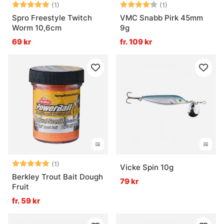
Betyg:
5.0 utav 5 stjärnor
Betyg:
4.0 utav 5 stjär
(1)
(1)
Spro Freestyle Twitch
VMC Snabb Pirk 45mm
Worm 10,6cm
9g
69 kr
fr. 109 kr
Betyg:
5.0 utav 5 stjärnor
(1)
Vicke Spin 10g
Berkley Trout Bait Dough
79 kr
Fruit
fr. 59 kr