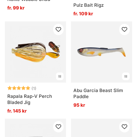
Pulz Bait Rigz
fr. 99 kr
fr. 109 kr
Betyg:
5.0 utav 5 stjärnor
(1)
Abu Garcia Beast Slim
Rapala Rap-V Perch
Paddle
Bladed Jig
95 kr
fr. 145 kr