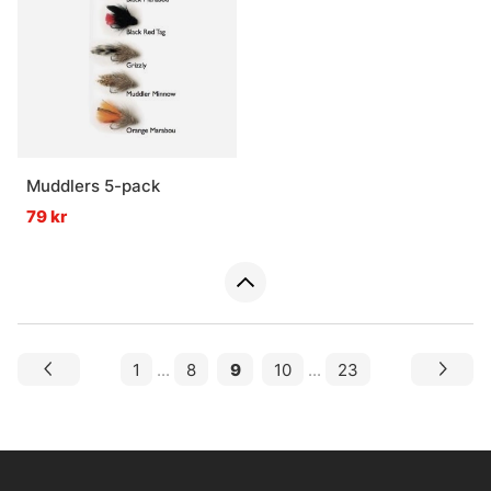
Muddlers 5-pack
79 kr
1
...
8
9
10
...
23