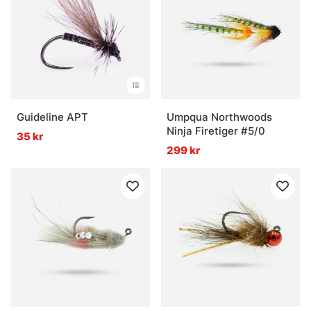
Guideline APT
Umpqua Northwoods
Ninja Firetiger #5/0
35 kr
299 kr