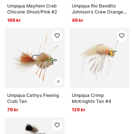
Umpqua Mayhem Crab
Umpqua Rio Bandito
Chicone Ghost/Pink #2
Johnson's Craw Orange
#12
169 kr
49 kr
Umpqua Cathys Fleeing
Umpqua Crimp
Crab Tan
McKnights Tan #4
79 kr
129 kr