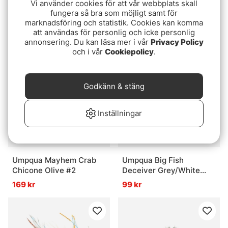
Vi använder cookies för att vår webbplats skall
Guideline TS Willy Gunn
Umpqua Bonefish Bitter
fungera så bra som möjligt samt för
Double
Amber
marknadsföring och statistik. Cookies kan komma
att användas för personlig och icke personlig
75 kr
59 kr
annonsering. Du kan läsa mer i vår
Privacy Policy
och i vår
Cookiepolicy
.
Godkänn & stäng
Inställningar
Umpqua Mayhem Crab
Umpqua Big Fish
Chicone Olive #2
Deceiver Grey/White
#3/0
169 kr
99 kr