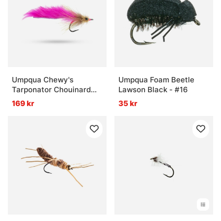
Vad är nymfer?
Vad är tubflugor?
Umpqua Chewy's
Umpqua Foam Beetle
Tarponator Chouinard
Lawson Black - #16
Pink/Tan #2/0
169 kr
35 kr