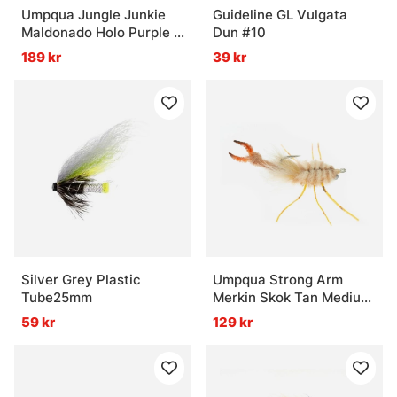
Umpqua Jungle Junkie
Guideline GL Vulgata
Maldonado Holo Purple -
Dun #10
#4/0
189 kr
39 kr
Silver Grey Plastic
Umpqua Strong Arm
Tube25mm
Merkin Skok Tan Medium
#2
59 kr
129 kr