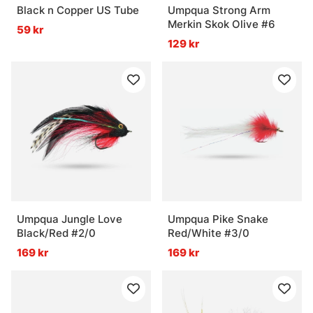
Black n Copper US Tube
Umpqua Strong Arm
Merkin Skok Olive #6
59 kr
129 kr
Umpqua Jungle Love
Umpqua Pike Snake
Black/Red #2/0
Red/White #3/0
169 kr
169 kr