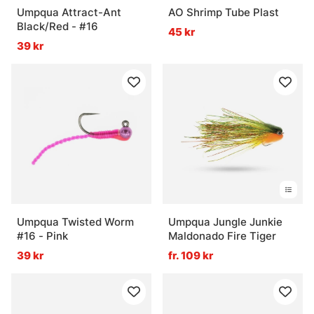
Umpqua Attract-Ant
AO Shrimp Tube Plast
Black/Red - #16
45 kr
39 kr
Umpqua Twisted Worm
Umpqua Jungle Junkie
#16 - Pink
Maldonado Fire Tiger
39 kr
fr. 109 kr