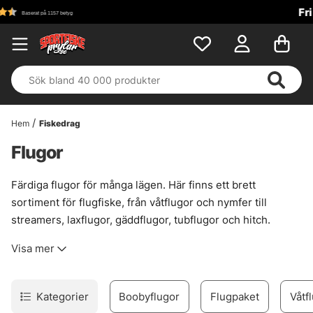
Fri frakt över 699 kr!
Hem
Fiskedrag
Flugor
Färdiga flugor för många lägen. Här finns ett brett
sortiment för flugfiske, från våtflugor och nymfer till
streamers, laxflugor, gäddflugor, tubflugor och hitch.
Praktiskt när lådan ska fyllas snabbt, men ändå med flugor
Visa mer
som känns genomtänkta och har gjort jobbet förr.
Sortimentet bygger på kända namn som Vision, Guideline,
Frödin, Umpqua och Unique Flies. Det ger trygghet i valet.
Kategorier
Boobyflugor
Flugpaket
Våtf
Inte för att allt passar överallt, utan för att mönstren är