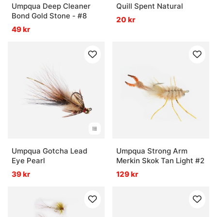
Umpqua Deep Cleaner
Quill Spent Natural
Bond Gold Stone - #8
20 kr
49 kr
Umpqua Gotcha Lead
Umpqua Strong Arm
Eye Pearl
Merkin Skok Tan Light #2
39 kr
129 kr