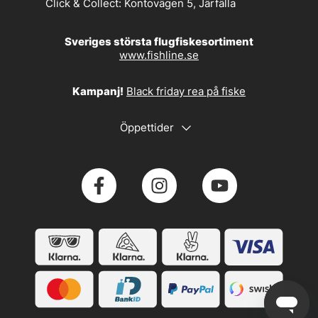
Click & Collect:
Kontovägen 5, Järfälla
Sveriges största flugfiskesortiment
www.fishline.se
Kampanj!
Black friday rea på fiske
Öppettider