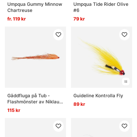
Umpqua Gummy Minnow
Umpqua Tide Rider Olive
Chartreuse
#6
fr. 119 kr
79 kr
Gäddfluga på Tub -
Guideline Kontrolla Fly
Flashmönster av Niklaus
89 kr
Bauer, UV Carrot
115 kr