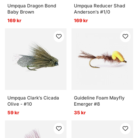
Umpqua Dragon Bond
Umpqua Reducer Shad
Baby Brown
Anderson's #1/0
169 kr
169 kr
Umpqua Clark's Cicada
Guideline Foam Mayfly
Olive - #10
Emerger #8
59 kr
35 kr