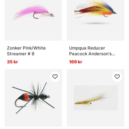
Zonker Pink/White
Umpqua Reducer
Streamer # 8
Peacock Anderson's
#3/0
35 kr
169 kr