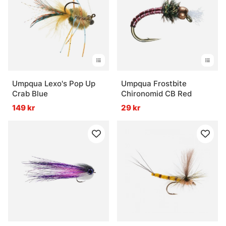
Umpqua Lexo's Pop Up
Umpqua Frostbite
Crab Blue
Chironomid CB Red
149 kr
29 kr