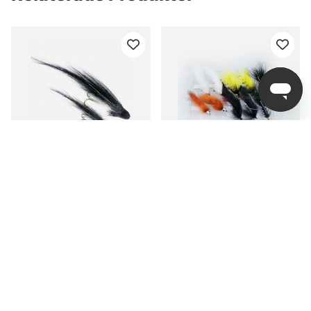
Outlet
Guideline Sunray
Flugpaket Streamers 10
Tsunami - Black/White 9
st
cm
fr. 89 kr
199 kr