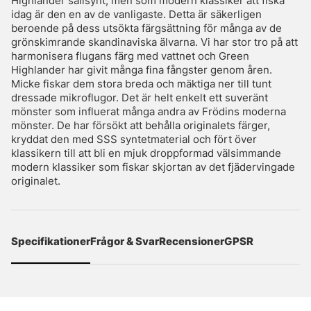
Highlander sällsynt, men som modern klassiker att fiska
idag är den en av de vanligaste. Detta är säkerligen
beroende på dess utsökta färgsättning för många av de
grönskimrande skandinaviska älvarna. Vi har stor tro på att
harmonisera flugans färg med vattnet och Green
Highlander har givit många fina fångster genom åren.
Micke fiskar dem stora breda och mäktiga ner till tunt
dressade mikroflugor. Det är helt enkelt ett suveränt
mönster som influerat många andra av Frödins moderna
mönster. De har försökt att behålla originalets färger,
kryddat den med SSS syntetmaterial och fört över
klassikern till att bli en mjuk droppformad välsimmande
modern klassiker som fiskar skjortan av det fjädervingade
originalet.
Specifikationer
Frågor & Svar
Recensioner
GPSR