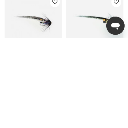
Frödin Samurai Series -
Frödin Samurai Series -
Black
Orange
fr. 89 kr
fr. 89 kr