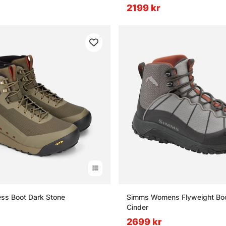
2199 kr
ss Boot Dark Stone
Simms Womens Flyweight Boo
Cinder
2699 kr