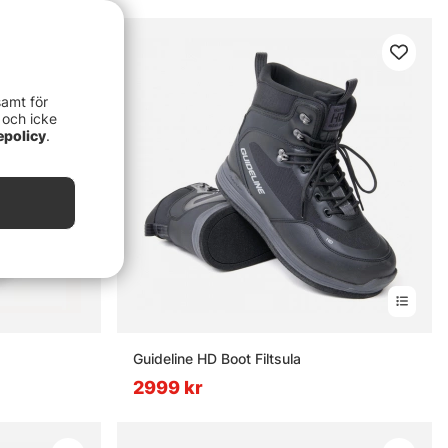
samt för
 och icke
epolicy
.
Guideline HD Boot Filtsula
2999 kr