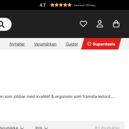
4.7
Baserat på 1153 betyg
Nyheter
Varumärken
Guider
Superdeals
ärken som jobbar med kvalitét & ergonomi som främsta ledord.
ar modeller med filtsula, gummisula och utbytbara dubbar som
Varumärke
Pris
83
Produkter