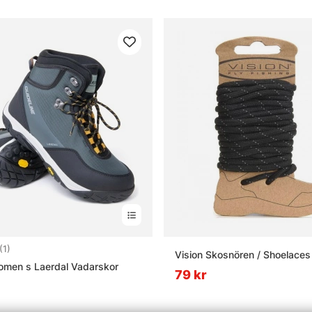
5.0 utav 5 stjärnor
(1)
Vision Skosnören / Shoelaces
omen s Laerdal Vadarskor
79 kr