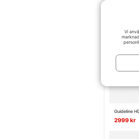
Vi anvä
marknads
personl
Guideline H
2999 kr