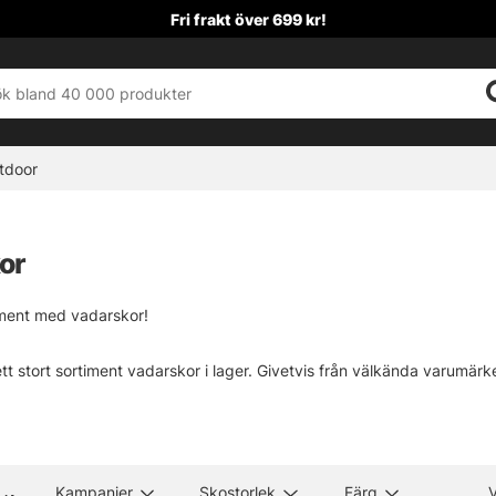
Fri frakt över 699 kr!
tdoor
or
iment med vadarskor!
id ett stort sortiment vadarskor i lager. Givetvis från välkända varum
g som söker en vadarsko du kan räkna med i många år framöver! Vi h
ett grymt fäste i vilken miljö du än befinner dig i!
Kampanjer
Skostorlek
Färg