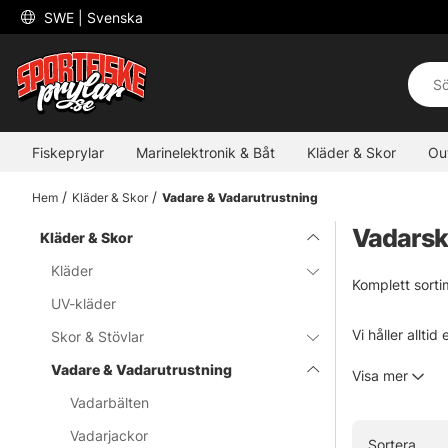
 SWE 
| Svenska
Fiskeprylar
Marinelektronik & Båt
Kläder & Skor
Ou
Hem
Kläder & Skor
Vadare & Vadarutrustning
Vadarsk
Kläder & Skor
Kläder
Komplett sort
UV-kläder
Vi håller allt
Skor & Stövlar
Perfekt för di
Vadare & Vadarutrustning
Visa mer
garanterar dig 
Vadarbälten
Vadarjackor
Sortera