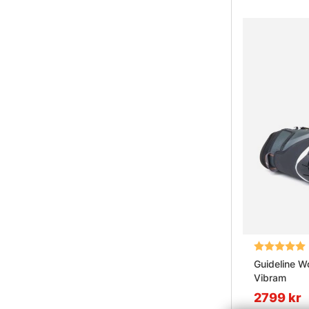
Betyg:
Guideline W
Vibram
2799 kr