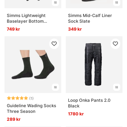
Simms Lightweight
Simms Mid-Calf Liner
Baselayer Bottom
Sock Slate
Carbon
749 kr
349 kr
Betyg:
5.0 utav 5 stjärnor
(1)
Loop Onka Pants 2.0
Guideline Wading Socks
Black
Three Season
1780 kr
289 kr