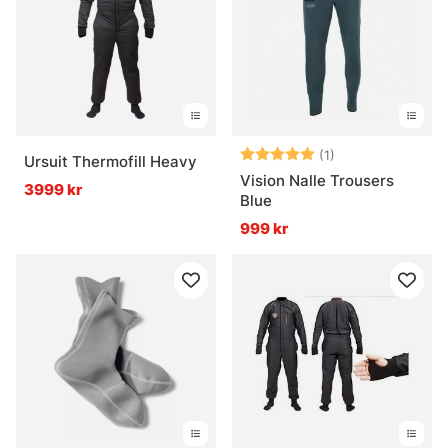
Vad är skillnaden mellan syntet och ull?
Vad är ett mellanlager?
Betyg:
5.0 utav 5 stjär
(1)
Ursuit Thermofill Heavy
Vision Nalle Trousers
Vad är ett skalplagg?
3999 kr
Blue
999 kr