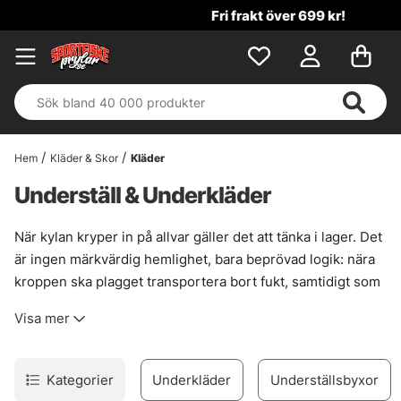
Fri frakt över 699 kr!
Hem
Kläder & Skor
Kläder
Underställ & Underkläder
När kylan kryper in på allvar gäller det att tänka i lager. Det
är ingen märkvärdig hemlighet, bara beprövad logik: nära
kroppen ska plagget transportera bort fukt, samtidigt som
det hjälper till att hålla kvar värmen. Ett underställ i syntet
Visa mer
eller ull gör jobbet väl. Bomull? Nej, det blir lätt en blöt filt
mot huden, och det vill man undvika vid sjön.
För mellanlagret handlar det om att bygga volym och stilla
Kategorier
Underkläder
Underställsbyxor
luft. Ju mer luft som fångas i plagget, desto bättre