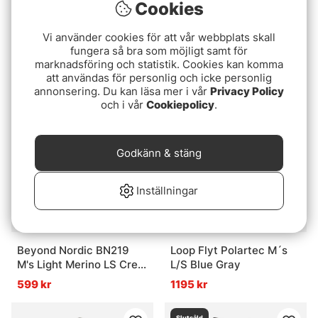
Cookies
Vi använder cookies för att vår webbplats skall
Patagonia HW Merino
Icebreaker Mens Hike+
fungera så bra som möjligt samt för
Wool Blend Knee Socks
Heavy Crew
marknadsföring och statistik. Cookies kan komma
FEGY
Black/Obsidian
449 kr
289 kr
att användas för personlig och icke personlig
annonsering. Du kan läsa mer i vår
Privacy Policy
och i vår
Cookiepolicy
.
Godkänn & stäng
Inställningar
Beyond Nordic BN219
Loop Flyt Polartec M´s
M's Light Merino LS Crew
L/S Blue Gray
Moss Green
599 kr
1195 kr
Slutsåld