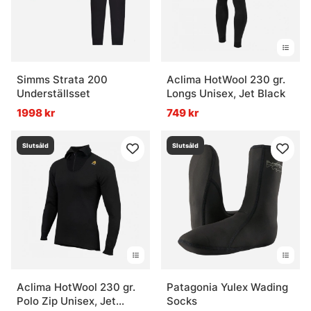
Simms Strata 200
Aclima HotWool 230 gr.
Underställsset
Longs Unisex, Jet Black
1998 kr
749 kr
Slutsåld
Slutsåld
Aclima HotWool 230 gr.
Patagonia Yulex Wading
Polo Zip Unisex, Jet
Socks