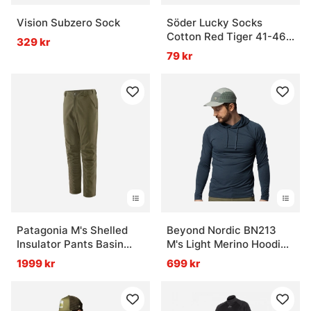
Vision Subzero Sock
Söder Lucky Socks
Cotton Red Tiger 41-46
329 kr
1-pack
79 kr
Patagonia M's Shelled
Beyond Nordic BN213
Insulator Pants Basin
M's Light Merino Hoodie
Green
Orion Blue
1999 kr
699 kr