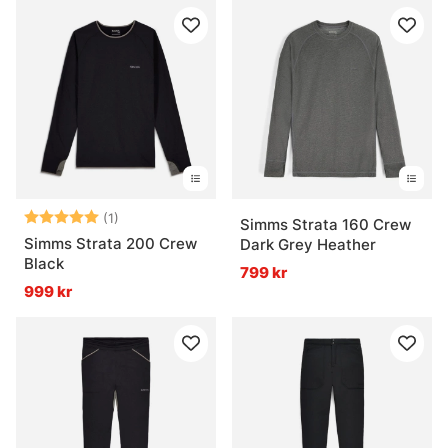
Betyg:
5.0 utav 5 stjärnor
(1)
Simms Strata 160 Crew
Simms Strata 200 Crew
Dark Grey Heather
Black
799 kr
999 kr