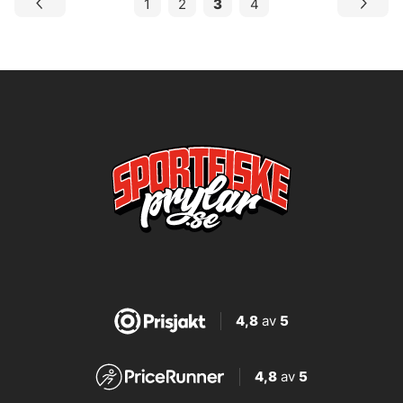
1
2
3
4
4,8
av
5
4,8
av
5