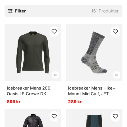
isolering. Vid låg aktivitet, eller när vinden är vass och
Filter
161
Produkter
biter lite extra, behövs ofta ett tjockare lager som ger den
där lugna, sega värmen som inte försvinner på en gång. En
enkel sak, men viktig.
Ytterst behövs ett skal som stoppar vind och stänk, utan
att stänga in all fukt. Moderna skalplagg släpper ut en del
ånga, men vid hårdare fiske kan det vara klokt med
öppning i hals, ärmslut eller smart placerad ventilation.
Små detaljer, stora skillnader. Det är ofta där komforten
avgörs, faktiskt.
» Till kläder
Icebreaker Mens 200
Icebreaker Mens Hike+
Oasis LS Crewe DK
Mount Mid Calf, JET
Loden
HTHR/Black
899 kr
289 kr
Vanliga frågor om underställ och underkläder
Vad är ett underställ?