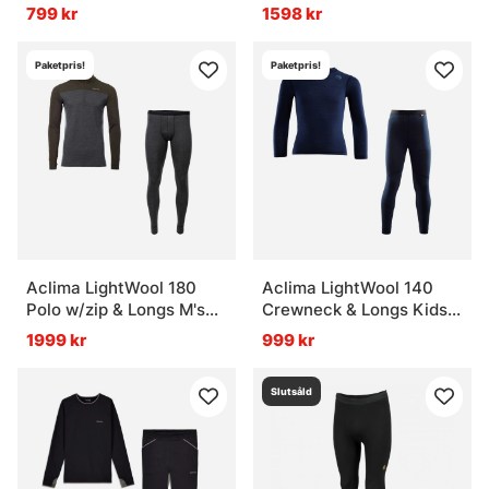
Heather
799 kr
1598 kr
Paketpris!
Paketpris!
Aclima LightWool 180
Aclima LightWool 140
Polo w/zip & Longs M's
Crewneck & Longs Kids
Tarmac/Marengo
Navy Blazer
1999 kr
999 kr
Slutsåld