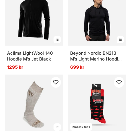
Aclima LightWool 140
Beyond Nordic BN213
Hoodie M's Jet Black
M's Light Merino Hoodie
Onyx Black
1295 kr
699 kr
Kläder 2 för 1