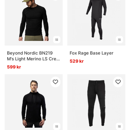
Beyond Nordic BN219
Fox Rage Base Layer
M's Light Merino LS Crew
529 kr
Onyx Black
599 kr