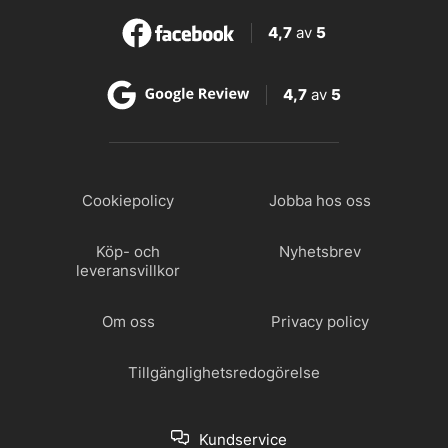
4,7
av
5
4,7
av
5
Cookiepolicy
Jobba hos oss
Köp- och
Nyhetsbrev
leveransvillkor
Om oss
Privacy policy
Tillgänglighetsredogörelse
Kundservice