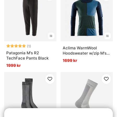
Betyg:
5.0 utav 5 stjärnor
(1)
Aclima WarmWool
Patagonia M's R2
Hoodsweater w/zip M's
TechFace Pants Black
Navy Blazer/Green
1699 kr
Gables/Coastal Fjord
1999 kr