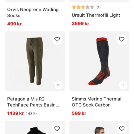
Betyg:
3.0 utav 5 stjär
(2)
Orvis Neoprene Wading
Ursuit Thermofill Light
Socks
3599 kr
499 kr
Patagonia M's R2
Simms Merino Thermal
TechFace Pants Basin
OTC Sock Carbon
Green
1439 kr
599 kr
1439 kr