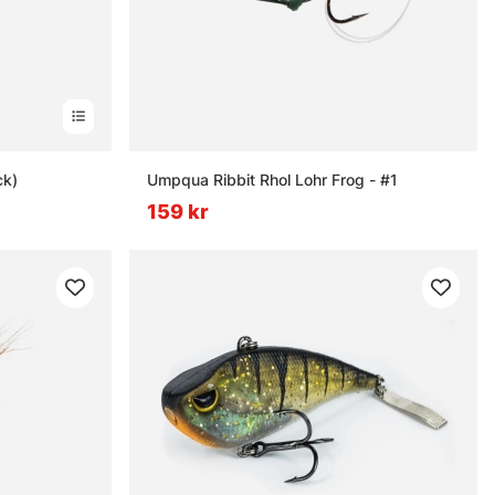
ck)
Umpqua Ribbit Rhol Lohr Frog - #1
159 kr