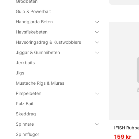
Grodbeten
Gulp & Powerbait
Vanliga frå
Handgjorda Beten
Havsfiskebeten
Vad är et
Havsöringsdrag & Kustwobblers
Jiggar & Gummibeten
Vad är et
Jerkbaits
Jigs
Vad är e
Mustache Rigs & Miuras
Pimpelbeten
Vad är et
Pulz Bait
Skeddrag
Spinnare
IFISH Rubbe
Spinnflugor
159 kr