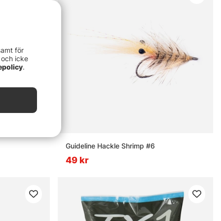
samt för
 och icke
epolicy
.
Guideline Hackle Shrimp #6
49 kr