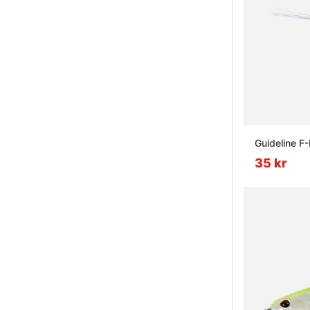
Guideline F
35 kr