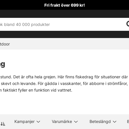
Fri frakt över 699 kr!
tdoor
ag
 stund. Det är ofta hela grejen. Här finns fiskedrag för situationer där
e skevt och levande. För gädda i vasskanter, för abborre i strömfåror, f
faktiskt fyller en funktion vid vattnet.
lar att styra presentationen själv finns
jerkbaits
, där varje knyck ger 
i många lägen. Och när fisken vill ha något smalt, följsamt och lite me
Kampanjer
Varumärke
Beteslängd
B
Tailbeten
Wobblers
Alla gäddrag