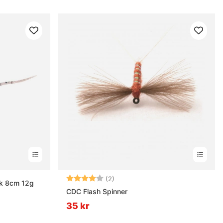
Betyg:
4.0 utav 5 stjärnor
(2)
rk 8cm 12g
CDC Flash Spinner
35 kr