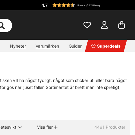
4.7
Baserat på 1153 betyg
Nyheter
Varumärken
Guider
Superdeals
 fisken vill ha något tydligt, något som sticker ut, eller bara något
ör gös när ljuset faller. Sortimentet är brett men inte spretigt,
ny nerv i gången. Vill du ha ett jämnt, slingrande spår är
wobblers
r långsmalt i rörelsen, då är
tailbeten
ett klokt kort. Små skillnader.
etesvikt
Visa fler
4491
Produkter