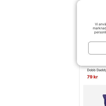
Vi anvä
marknads
personl
79 kr