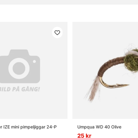
gor om fiskedrag
t fiskedrag?
t jerkbait?
n wobbler?
t tailbete?
r IZE mini pimpeljiggar 24-P
Umpqua WD 40 Olive
25 kr