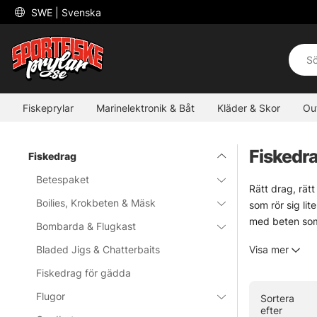
 SWE 
| Svenska
Fiskeprylar
Marinelektronik & Båt
Kläder & Skor
Ou
Fiskedr
Fiskedrag
Betespaket
Rätt drag, rätt
Boilies, Krokbeten & Mäsk
som rör sig lit
med beten som 
Bombarda & Flugkast
För den som gil
Bladed Jigs & Chatterbaits
Visa mer
ett säkert val 
Stor effekt.
Fiskedrag för gädda
Flugor
Sortera
Jerkbaits
efter