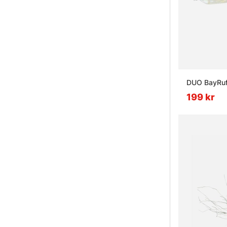
DUO BayRuf 
199 kr