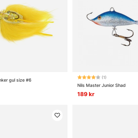
Betyg:
4.0 utav 5 stjär
(1)
nker gul size #6
Nils Master Junior Shad
189 kr