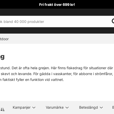
Fri frakt över 699 kr!
tdoor
ag
 stund. Det är ofta hela grejen. Här finns fiskedrag för situationer där
e skevt och levande. För gädda i vasskanter, för abborre i strömfåror, f
faktiskt fyller en funktion vid vattnet.
lar att styra presentationen själv finns
jerkbaits
, där varje knyck ger 
i många lägen. Och när fisken vill ha något smalt, följsamt och lite me
Kampanjer
Varumärke
Beteslängd
B
Tailbeten
Wobblers
Alla gäddrag