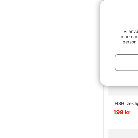
Vi anvä
marknads
personl
IFISH Ize-J
199 kr