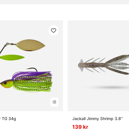
gor om fiskedrag
t fiskedrag?
t jerkbait?
n wobbler?
t tailbete?
er TG 34g
Jackall Jimmy Shrimp 3.8''
139 kr