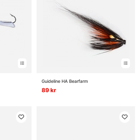
nor
Guideline HA Bearfarm
89 kr