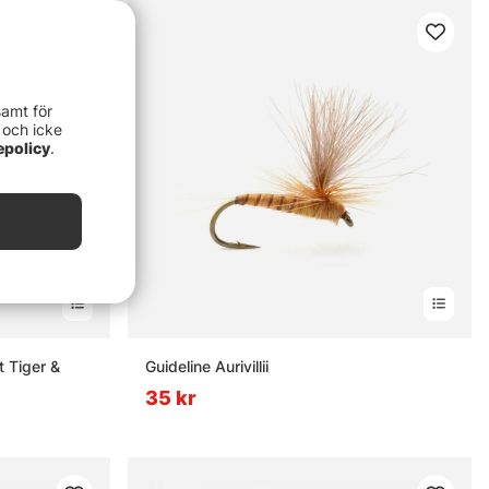
samt för
 och icke
epolicy
.
t Tiger &
Guideline Aurivillii
35 kr