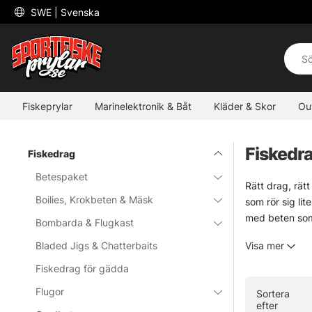
 SWE 
| Svenska
Fiskeprylar
Marinelektronik & Båt
Kläder & Skor
Ou
Fiskedr
Fiskedrag
Betespaket
Rätt drag, rätt
Boilies, Krokbeten & Mäsk
som rör sig lit
med beten som 
Bombarda & Flugkast
För den som gil
Bladed Jigs & Chatterbaits
Visa mer
ett säkert val 
Stor effekt.
Fiskedrag för gädda
Flugor
Sortera
Jerkbaits
efter