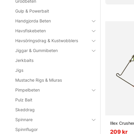
Grodbeten
Gulp & Powerbait
Vanliga frå
Handgjorda Beten
Havsfiskebeten
Vad är et
Havsöringsdrag & Kustwobblers
Jiggar & Gummibeten
Vad är et
Jerkbaits
Jigs
Vad är e
Mustache Rigs & Miuras
Pimpelbeten
Vad är et
Pulz Bait
Skeddrag
Spinnare
Illex Crush
Spinnflugor
209 kr