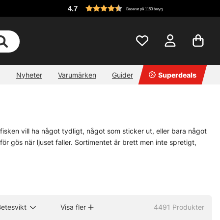
4.7
Baserat på 1153 betyg
Nyheter
Varumärken
Guider
Superdeals
 fisken vill ha något tydligt, något som sticker ut, eller bara något
ör gös när ljuset faller. Sortimentet är brett men inte spretigt,
ny nerv i gången. Vill du ha ett jämnt, slingrande spår är
wobblers
r långsmalt i rörelsen, då är
tailbeten
ett klokt kort. Små skillnader.
etesvikt
Visa fler
4491
Produkter