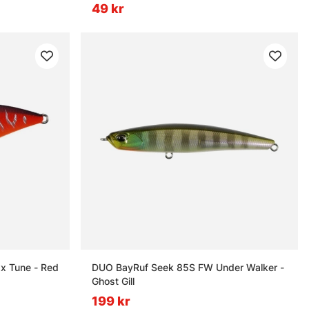
49 kr
xx Tune - Red
DUO BayRuf Seek 85S FW Under Walker -
Ghost Gill
199 kr