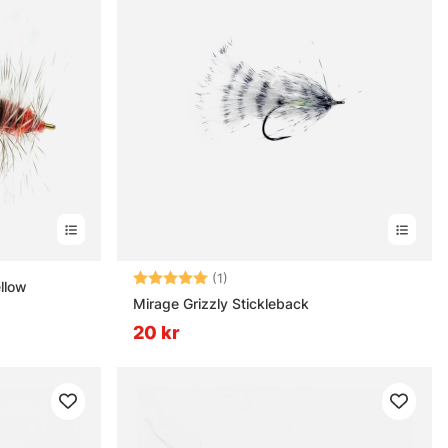
Betyg:
5.0 utav 5 stjärnor
(1)
llow
Mirage Grizzly Stickleback
20 kr