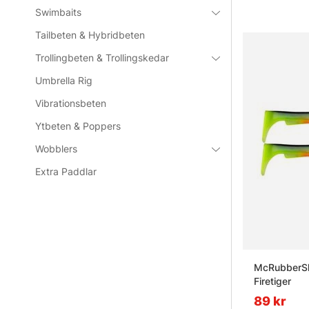
Swimbaits
Tailbeten & Hybridbeten
Trollingbeten & Trollingskedar
Umbrella Rig
Vibrationsbeten
Ytbeten & Poppers
Wobblers
Extra Paddlar
McRubberSh
Firetiger
89 kr