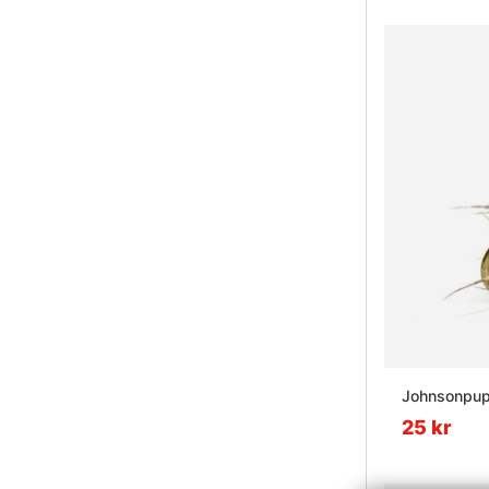
Johnsonpupp
25 kr