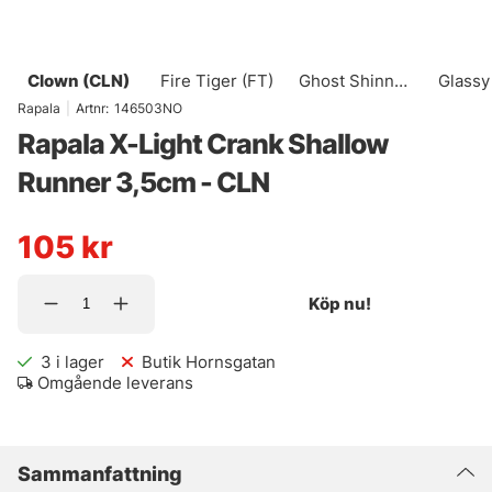
Clown (CLN)
Fire Tiger (FT)
Ghost Shinner
Glassy
(GHSH)
(G
Rapala
|
Artnr:
146503NO
Rapala X-Light Crank Shallow
Runner 3,5cm - CLN
105
kr
Köp nu!
3
i lager
Butik Hornsgatan
Omgående leverans
Sammanfattning