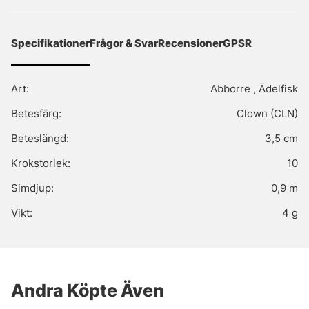
Specifikationer
Frågor & Svar
Recensioner
GPSR
Art:
Abborre , Ädelfisk
Betesfärg:
Clown (CLN)
Beteslängd:
3,5 cm
Krokstorlek:
10
Simdjup:
0,9 m
Vikt:
4 g
Andra Köpte Även