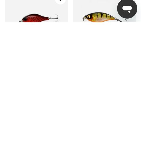
Savage Gear Gravity
Westin BuzzBite SR
Crank MR 7,3cm, 19g
Crankbait Low Floating
Floating - Red Crayfish
fr. 99 kr
fr. 99 kr