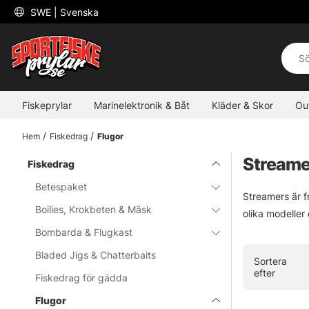
 SWE 
| Svenska
Fiskeprylar
Marinelektronik & Båt
Kläder & Skor
Ou
Hem
Fiskedrag
Flugor
Streame
Fiskedrag
Betespaket
Streamers är f
Boilies, Krokbeten & Mäsk
olika modeller 
Bombarda & Flugkast
Bladed Jigs & Chatterbaits
Sortera
efter
Fiskedrag för gädda
Flugor