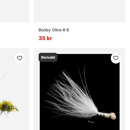
Booby Olive # 6
35 kr
Slutsåld