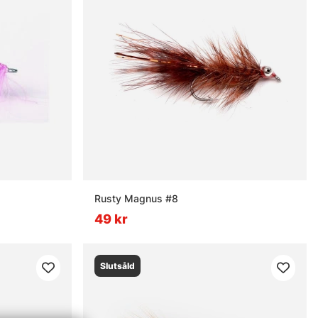
Rusty Magnus #8
49 kr
Slutsåld