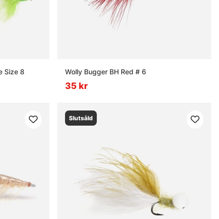
e Size 8
Wolly Bugger BH Red # 6
35 kr
Slutsåld