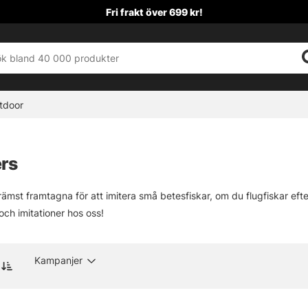
Fri frakt över 699 kr!
tdoor
rs
rämst framtagna för att imitera små betesfiskar, om du flugfiskar eft
och imitationer hos oss!
Kampanjer