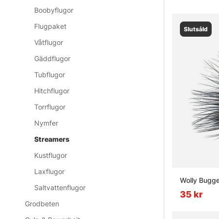
Boobyflugor
Flugpaket
Slutsåld
Våtflugor
Gäddflugor
Tubflugor
Hitchflugor
Torrflugor
Nymfer
Streamers
Kustflugor
Laxflugor
Wolly Bugge
Saltvattenflugor
35 kr
Grodbeten