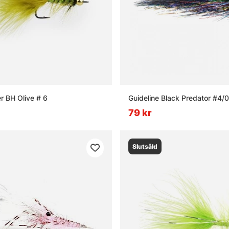
r BH Olive # 6
Guideline Black Predator #4/
79 kr
Slutsåld