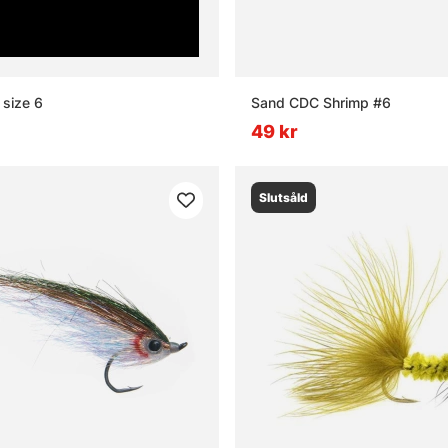
 size 6
Sand CDC Shrimp #6
49 kr
Slutsåld