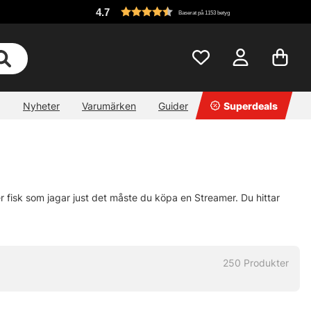
4.7
Baserat på 1153 betyg
Nyheter
Varumärken
Guider
Superdeals
er fisk som jagar just det måste du köpa en Streamer. Du hittar
250
Produkter