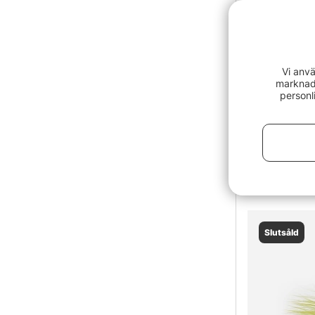
Vi anvä
marknads
personl
Laser Shrim
49 kr
Slutsåld