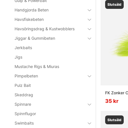
Gulp & Powerbait
Slutsåld
Handgjorda Beten
Havsfiskebeten
Havsöringsdrag & Kustwobblers
Jiggar & Gummibeten
Jerkbaits
Jigs
Mustache Rigs & Miuras
Pimpelbeten
Pulz Bait
FK Zonker C
Skeddrag
35 kr
Spinnare
Spinnflugor
Slutsåld
Swimbaits