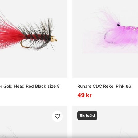
r Gold Head Red Black size 8
Runars CDC Reke, Pink #6
49 kr
Slutsåld