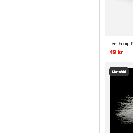
Leoshrimp P
49 kr
Slutsåld