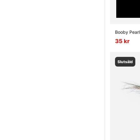
Booby Pearl
35 kr
Slutsåld