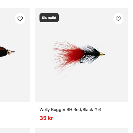
Slutsåld
Wolly Bugger BH Red/Black # 6
35 kr