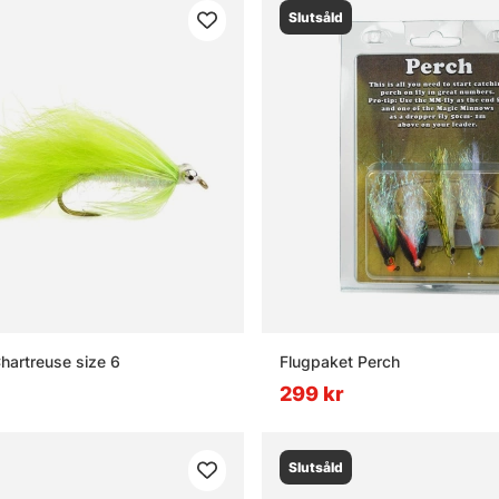
Slutsåld
hartreuse size 6
Flugpaket Perch
299 kr
Slutsåld