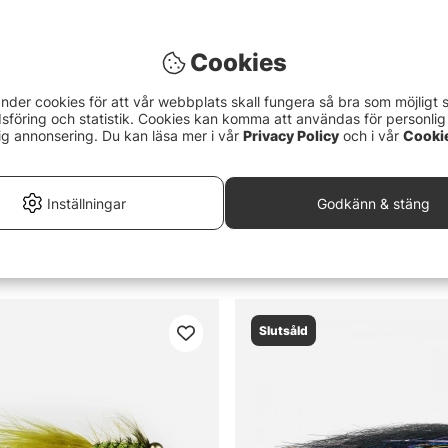
Cookies
nder cookies för att vår webbplats skall fungera så bra som möjligt 
föring och statistik. Cookies kan komma att användas för personlig
ig annonsering. Du kan läsa mer i vår
Privacy Policy
och i vår
Cooki
Inställningar
Godkänn & stäng
p #8
Wolly Bugger Cone Pink size 
35 kr
Slutsåld