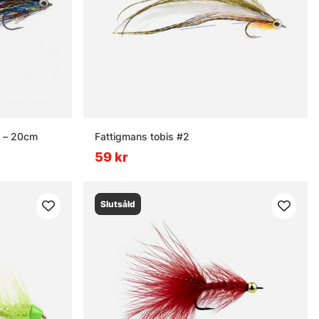
0 – 20cm
Fattigmans tobis #2
59 kr
Slutsåld