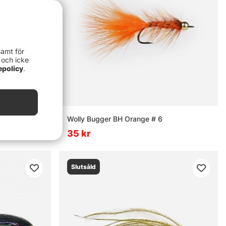
samt för
 och icke
epolicy
.
8
Wolly Bugger BH Orange # 6
35 kr
Slutsåld